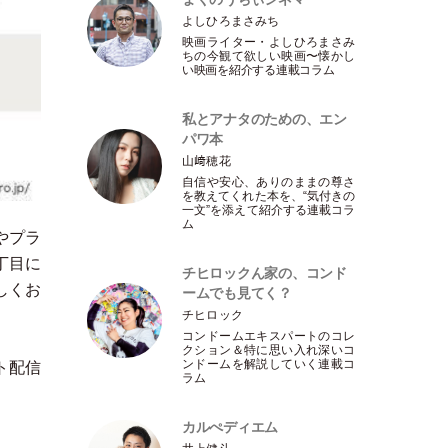
よしひろまさみち
映画ライター
・
よしひろまさみ
ちの今観て欲しい映画〜懐かし
い映画を紹介する連載コラム
私とアナタのための、エン
パワ本
山﨑穂花
自信や安心、ありのままの尊さ
を教えてくれた本を、“気付きの
一文”を添えて紹介する連載コラ
ム
やプラ
丁目に
チヒロックん家の、コンド
しくお
ームでも見てく？
チヒロック
コンドームエキスパートのコレ
クション＆特に思い入れ深いコ
ンドームを解説していく連載コ
ト配信
ラム
カルぺディエム