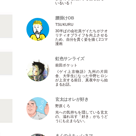
いるいる！
腰掛けOB
TSUKURU
30半ばの会社員ゲイたちがクオ
リティオブライフを向上させる
ため、自分を貫く姿を描く2コマ
漫画
虹色サンライズ
前田ポケット
《ゲイ上京物語》九州の片田
舎、大学生になった中野ヒロシ
が上京する前日、真夜中から始
まるお話。
玄太はオレが好き
野原くろ
光への気持ちを隠している玄太
の、溢れ出す
「
好き
」
がもうど
うにも止まらない。
まくのうちぃシネマ