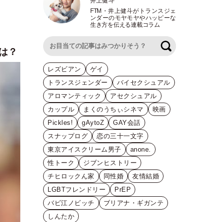
井上健斗
FTM
・
井上健斗がトランスジェ
ンダーのモヤモヤやハッピーな
生き方を伝える連載コラム
検索
とは？
レズビアン
ゲイ
トランスジェンダー
バイセクシュアル
アロマンティック
アセクシュアル
カップル
まくのうちぃシネマ
映画
Pickles!
gAytoZ
GAY会話
スナップログ
恋の三十一文字
東京アイスクリーム男子
anone.
性トーク
ジブンヒストリー
チヒロックん家
同性婚
友情結婚
LGBTフレンドリー
PrEP
バビ江ノビッチ
ブリアナ・ギガンテ
しんたか