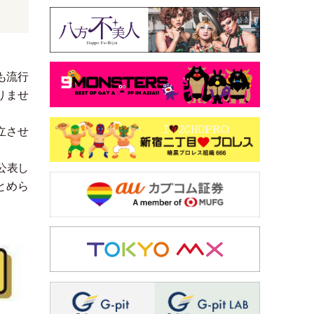
も流行
りませ
立させ
公表し
とめら