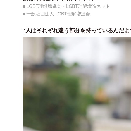
■ LGBT理解増進会
・
LGBT理解増進ネット
■ 一般社団法人 LGBT理解増進会
“人はそれぞれ違う部分を持っているんだよ”