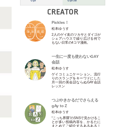
CREATOR
Pickles！
松本ゆうす
2人のゲイ友のツカサとダイゴが
シェアハウスで繰り広げる何で
もない日常の4コマ漫画。
一生に一度も使わないGAY
会話
松本ゆうす
ゲイコミュニケーション。流行
りのスラングをキーワドにした
月一回の英会話ならぬGAY会話
レッスン
つぶやきかるだでさらえる
gAy to Z
松本ゆうす
“こっち界隈”のSNSで見かけるこ
とが多い投稿内容を、かるたに
まとめてご紹介するあるある！