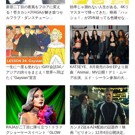
新宿二丁目の夜風をフロアに変え
効率じゃ測れない人生がある。4Kリ
る！壱タカシ×JYAGAが解き放つセ
マスターで帰ってきた、映画「ハッ
ルフラブ・ダンスチューン
シュ！」が25年経っても色褪せない
「Okaaayyy!!!」が遂にリリース！
理由。
一生に一度も使わないGAY会話34／
KATSEYE、8月発売の3rd EPより新
アジアの誇りをまとえ！世界へ羽ば
曲「Animal」MV公開！デミ・ムー
たく”Gaysian”宣言
ア出演、エド・シーラン参加の大胆
アンセムは必聴！
RAJAが二丁目に降り立つ！ドラァ
カンヌ2冠＆A24配給の話題作！映
グショーケースイベント「GLOW
画『ピリオン』12月4日公開決定。