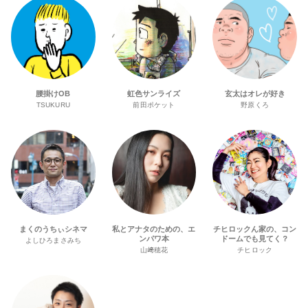
腰掛けOB
虹色サンライズ
玄太はオレが好き
TSUKURU
前田ポケット
野原くろ
まくのうちぃシネマ
私とアナタのための、エ
チヒロックん家の、コン
ンパワ本
ドームでも見てく？
よしひろまさみち
山﨑穂花
チヒロック