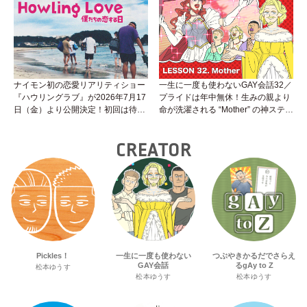
生に聞けばイイ！（Vol.25）
ナイモン初の恋愛リアリティショー
一生に一度も使わないGAY会話32／
『ハウリングラブ』が2026年7月17
プライドは年中無休！生みの親より
日（金）より公開決定！初回は待望
命が洗濯される “Mother” の神ステー
の“GMPD”編！？
ジ
CREATOR
Pickles！
一生に一度も使わない
つぶやきかるだでさらえ
GAY会話
るgAy to Z
松本ゆうす
松本ゆうす
松本ゆうす