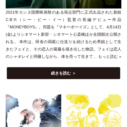
2021年カンヌ国際映画祭のある視点部門に正式出品された新鋭
C.B.Yi
（
シー
・
ビー
・
イー
）
監督の長編デビュー作品
『MONEYBOYS』。邦題を『マネーボーイズ』として、4月14日
(金)よりシネマート新宿
・
シネマート心斎橋ほか全国順次公開さ
れる。 本作は、田舎の両親に仕送りを続けるため男娼として生
きたフェイと、その恋人の葛藤を描き出した物語。フェイは恋人
のシャオレイと同棲しながら、体を売って生きて…
もっと読む »
続きを読む ＞