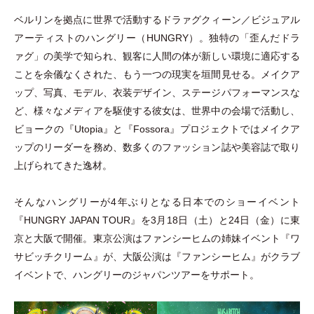
ベルリンを拠点に世界で活動するドラァグクィーン／ビジュアル
アーティストのハングリー
（
HUNGRY
）
。独特の
「
歪んだドラ
ァグ
」
の美学で知られ、観客に人間の体が新しい環境に適応する
ことを余儀なくされた、もう一つの現実を垣間見せる。メイクア
ップ、写真、モデル、衣装デザイン、ステージパフォーマンスな
ど、様々なメディアを駆使する彼女は、世界中の会場で活動し、
ビョークの『Utopia』と『Fossora』プロジェクトではメイクア
ップのリーダーを務め、数多くのファッション誌や美容誌で取り
上げられてきた逸材。
そんなハングリーが4年ぶりとなる日本でのショーイベント
『HUNGRY JAPAN TOUR』を3月18日
（
土
）
と24日
（
金
）
に東
京と大阪で開催。東京公演はファンシーヒムの姉妹イベント『ワ
サビッチクリーム』が、大阪公演は『ファンシーヒム』がクラブ
イベントで、ハングリーのジャパンツアーをサポート。