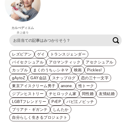
カルぺディエム
井上健斗
検索
レズビアン
ゲイ
トランスジェンダー
バイセクシュアル
アロマンティック
アセクシュアル
カップル
まくのうちぃシネマ
映画
Pickles!
gAytoZ
GAY会話
スナップログ
恋の三十一文字
東京アイスクリーム男子
anone.
性トーク
ジブンヒストリー
チヒロックん家
同性婚
友情結婚
LGBTフレンドリー
PrEP
バビ江ノビッチ
ブリアナ・ギガンテ
しんたか
自分らしく生きるプロジェクト