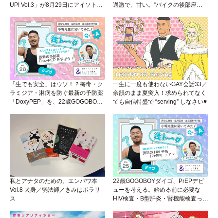
UP! Vol.3」が8月29日にアイソトー
過激で、甘い。“バイクの後部座
プラウンジで開催！
席”から始まるラブストーリー。
「生でも安全」はウソ！？梅毒・ク
一生に一度も使わないGAY会話33／
ラミジア・淋病を防ぐ最新の予防薬
余韻のまま夏突入！求められてなく
「DoxyPEP」を、22歳GOGOBOY
ても自信特盛で “serving” しなさい♥
ダイゴと学ぼう！性トーク〜聞きに
くいことは小堀先生に聞けばイイ！
（Vol.26）
私とアナタのための、エンパワ本
22歳GOGOBOYダイゴ、PrEPデビ
Vol.8 犬身／弱法師／きみはポラリ
ューを考える。始める前に必要な
ス
HIV検査・B型肝炎・腎機能検査っ
て？開始前検査のヒミツを知ろう！
性トーク～聞きにくいことは小堀先