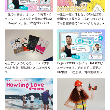
「生でも安全」はウソ！？梅毒・ク
一生に一度も使わないGAY会話33／
ラミジア・淋病を防ぐ最新の予防薬
余韻のまま夏突入！求められてなく
「DoxyPEP」を、22歳GOGOBOY
ても自信特盛で “serving” しなさい♥
ダイゴと学ぼう！性トーク〜聞きに
くいことは小堀先生に聞けばイイ！
（Vol.26）
私とアナタのための、エンパワ本
22歳GOGOBOYダイゴ、PrEPデビ
Vol.8 犬身／弱法師／きみはポラリ
ューを考える。始める前に必要な
ス
HIV検査・B型肝炎・腎機能検査っ
て？開始前検査のヒミツを知ろう！
性トーク～聞きにくいことは小堀先
生に聞けばイイ！（Vol.25）