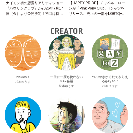
ナイモン初の恋愛リアリティショー
【HAPPY PRIDE】チャペル・ロー
『ハウリングラブ』が2026年7月17
ンが「Pink Pony Club」Tシャツを
日（金）より公開決定！初回は待望
リリース。売上の一部をLGBTQ+＆
の“GMPD”編！？
トランスジェンダーユース支援プロ
ジェクトへ寄付
CREATOR
Pickles！
一生に一度も使わない
つぶやきかるだでさらえ
GAY会話
るgAy to Z
松本ゆうす
松本ゆうす
松本ゆうす