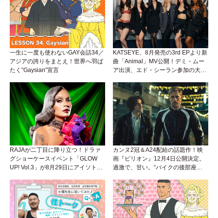
一生に一度も使わないGAY会話34／
KATSEYE、8月発売の3rd EPより新
アジアの誇りをまとえ！世界へ羽ば
曲「Animal」MV公開！デミ・ムー
たく”Gaysian”宣言
ア出演、エド・シーラン参加の大胆
アンセムは必聴！
RAJAが二丁目に降り立つ！ドラァ
カンヌ2冠＆A24配給の話題作！映
グショーケースイベント「GLOW
画『ピリオン』12月4日公開決定。
UP! Vol.3」が8月29日にアイソトー
過激で、甘い。“バイクの後部座
プラウンジで開催！
席”から始まるラブストーリー。