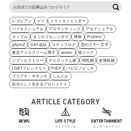
検索
レズビアン
ゲイ
トランスジェンダー
バイセクシュアル
アロマンティック
アセクシュアル
カップル
まくのうちぃシネマ
映画
Pickles!
gAytoZ
GAY会話
スナップログ
恋の三十一文字
東京アイスクリーム男子
anone.
性トーク
ジブンヒストリー
チヒロックん家
同性婚
友情結婚
LGBTフレンドリー
PrEP
バビ江ノビッチ
ブリアナ・ギガンテ
しんたか
自分らしく生きるプロジェクト
ARTICLE CATEGORY
NEWS
LIFE STYLE
ENTERTAINMENT
ニュース
ライフスタイル
エンターテイメント