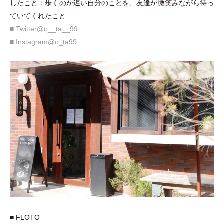
したこと：
歩くのが遅い自分のことを、友達が微笑みながら待っ
ていてくれたこと
■ Twitter@o__ta__99
■ Instagram@o_ta99
■ FLOTO