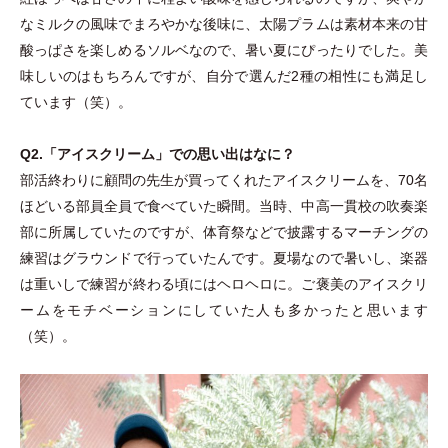
なミルクの風味でまろやかな後味に、太陽プラムは素材本来の甘
酸っぱさを楽しめるソルベなので、暑い夏にぴったりでした。美
味しいのはもちろんですが、自分で選んだ2種の相性にも満足し
ています
（
笑
）
。
Q2.
「
アイスクリーム
」
での思い出はなに？
部活終わりに顧問の先生が買ってくれたアイスクリームを、70名
ほどいる部員全員で食べていた瞬間。当時、中高一貫校の吹奏楽
部に所属していたのですが、体育祭などで披露するマーチングの
練習はグラウンドで行っていたんです。夏場なので暑いし、楽器
は重いしで練習が終わる頃にはヘロヘロに。ご褒美のアイスクリ
ームをモチベーションにしていた人も多かったと思います
（
笑
）
。