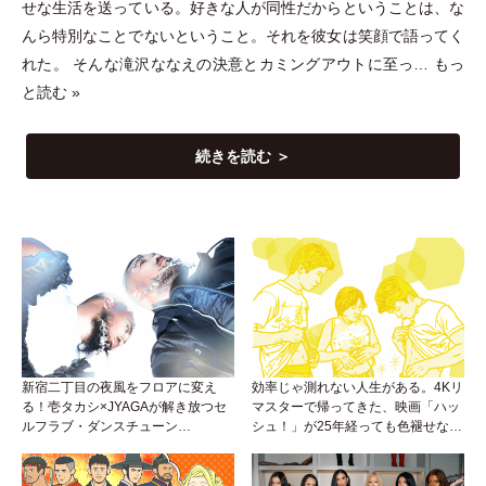
せな生活を送っている。好きな人が同性だからということは、な
んら特別なことでないということ。それを彼女は笑顔で語ってく
れた。 そんな滝沢ななえの決意とカミングアウトに至っ…
もっ
と読む »
続きを読む ＞
新宿二丁目の夜風をフロアに変え
効率じゃ測れない人生がある。4Kリ
る！壱タカシ×JYAGAが解き放つセ
マスターで帰ってきた、映画「ハッ
ルフラブ・ダンスチューン
シュ！」が25年経っても色褪せない
「Okaaayyy!!!」が遂にリリース！
理由。