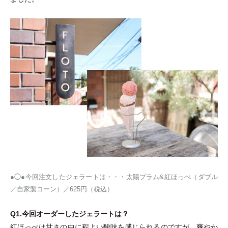
●◯●今回注文したジェラートは
・
・
・
太陽プラム&紅ほっぺ
（
ダブル
／自家製コーン
）
／625円
（
税込
）
Q1.今回オーダーしたジェラートは？
紅ほっぺは甘さの中に程よい酸味を感じられるのですが、爽やか