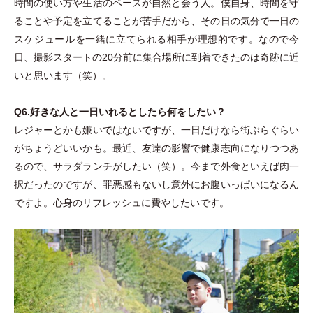
時間の使い方や生活のペースが自然と会う人。僕自身、時間を守
ることや予定を立てることが苦手だから、その日の気分で一日の
スケジュールを一緒に立てられる相手が理想的です。なので今
日、撮影スタートの20分前に集合場所に到着できたのは奇跡に近
いと思います
（
笑
）
。
Q6.好きな人と一日いれるとしたら何をしたい？
レジャーとかも嫌いではないですが、一日だけなら街ぶらぐらい
がちょうどいいかも。最近、友達の影響で健康志向になりつつあ
るので、サラダランチがしたい
（
笑
）
。今まで外食といえば肉一
択だったのですが、罪悪感もないし意外にお腹いっぱいになるん
ですよ。心身のリフレッシュに費やしたいです。