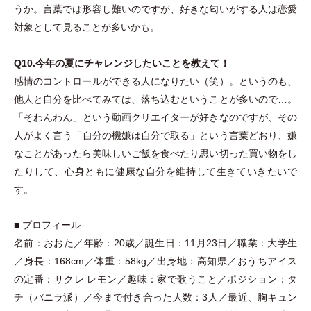
うか。言葉では形容し難いのですが、好きな匂いがする人は恋愛
対象として見ることが多いかも。
Q10.今年の夏にチャレンジしたいことを教えて！
感情のコントロールができる人になりたい
（
笑
）
。というのも、
他人と自分を比べてみては、落ち込むということが多いので…。
「
そわんわん
」
という動画クリエイターが好きなのですが、その
人がよく言う
「
自分の機嫌は自分で取る
」
という言葉どおり、嫌
なことがあったら美味しいご飯を食べたり思い切った買い物をし
たりして、心身ともに健康な自分を維持して生きていきたいで
す。
■ プロフィール
名前：おおた／年齢：20歳／誕生日：11月23日／職業：大学生
／身長：168cm／体重：58kg／出身地：高知県／おうちアイス
の定番：サクレ レモン／趣味：家で歌うこと／ポジション：タ
チ
（
バニラ派
）
／今まで付き合った人数：3人／最近、胸キュン