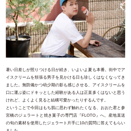
暑い日差しが照りつける日が続き、いよいよ夏も本番。街中でア
イスクリームを頬張る男子を見かける日も珍しくはなくなってき
ました。無防備かつ幼少期の影も感じさせる、アイスクリームを
口に運ぶ姿にドキッとした経験がある人は正直多くはないと思う
けれど、よくよく見ると結構可愛かったりするんです。
ということで今回はもち肌に思わず触れたくなる、おおた君と参
宮橋のジェラートと焼き菓子の専門店『FLOTO』へ。産地直送
の旬の素材を使用したジェラート片手に10の質問に答えてもらい
ました。