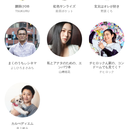
腰掛けOB
虹色サンライズ
玄太はオレが好き
TSUKURU
前田ポケット
野原くろ
まくのうちぃシネマ
私とアナタのための、エ
チヒロックん家の、コン
ンパワ本
ドームでも見てく？
よしひろまさみち
山﨑穂花
チヒロック
カルぺディエム
井上健斗