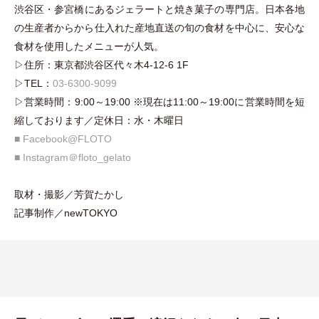
渋谷区
・
参宮橋
にある
ジェラートと焼き菓子の専門店。日本各地
の生産者からから仕入れた産地直送の旬の食材を中心に、安心な
食材を使用したメニューが人気。
▷住所：東京都渋谷区代々木4-12-6 1F
▷TEL：
03-6300-9099
▷営業時間：9:00～19:00 ※現在は11:00～19:00に営業時間を短
縮しております／定休日：水
・
木曜日
■ Facebook@FLOTO
■ Instagram＠f
loto_gelato
取材
・
撮影／芳賀たかし
記事制作／newTOKYO