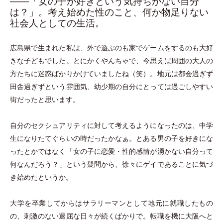
――「女の子が好きという気持ちがない自分
は？」。考え始めた性のこと、何か物足りない
社会人としての生活。
広島県で生まれた私は、外で遊ぶのも家でゲームをするのも大好
きな子どもでした。とにかくやんちゃで、今思えば周囲の大人の
方たちに迷惑ばかりかけていましたね
（
笑
）
。地元は都会過ぎず
田舎過ぎずという雰囲気、幼少期の自分にとっては過ごしやすい
街だったと思います。
自分のセクシュアリティに対して考えるようになったのは、中学
生になりたてぐらいの時だったかなぁ。とある男の子を好きにな
ったとかではなく
「
女の子に恋愛
・
性的感情が湧かない自分って
何なんだろう？
」
という疑問から、徐々にゲイであることに気づ
き始めたというか。
大学を卒業してからはサラリーマンとして地元に就職したもの
の、刺激のない退屈な日々が続くばかりで。転職を機に大阪へと