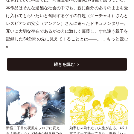
本作品はそんな過酷な社会の中でも、親に自分のありのままを受
け入れてもらいたいと奮闘するゲイの谷超
（
グーチャオ
）
さんと
レズビアンの安安
（
アンアン
）
さんに追ったドキュメンタリー。
互いに大切な存在であるがゆえに激しく葛藤し、すれ違う親子を
記録した54分間の先に見えてくることとは――。…
もっと読む
»
続きを読む ＞
新宿二丁目の夜風をフロアに変え
効率じゃ測れない人生がある。4Kリ
る！壱タカシ×JYAGAが解き放つセ
マスターで帰ってきた、映画「ハッ