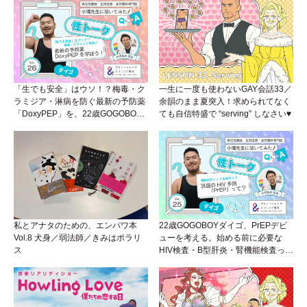
「生でも安全」はウソ！？梅毒・ク
一生に一度も使わないGAY会話33／
ラミジア・淋病を防ぐ最新の予防薬
余韻のまま夏突入！求められてなく
「DoxyPEP」を、22歳GOGOBOY
ても自信特盛で “serving” しなさい♥
ダイゴと学ぼう！性トーク〜聞きに
くいことは小堀先生に聞けばイイ！
（Vol.26）
私とアナタのための、エンパワ本
22歳GOGOBOYダイゴ、PrEPデビ
Vol.8 犬身／弱法師／きみはポラリ
ューを考える。始める前に必要な
ス
HIV検査・B型肝炎・腎機能検査っ
て？開始前検査のヒミツを知ろう！
性トーク～聞きにくいことは小堀先
生に聞けばイイ！（Vol.25）