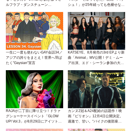
ルフラブ・ダンスチューン
シュ！」が25年経っても色褪せない
「Okaaayyy!!!」が遂にリリース！
理由。
一生に一度も使わないGAY会話34／
KATSEYE、8月発売の3rd EPより新
アジアの誇りをまとえ！世界へ羽ば
曲「Animal」MV公開！デミ・ムー
たく”Gaysian”宣言
ア出演、エド・シーラン参加の大胆
アンセムは必聴！
RAJAが二丁目に降り立つ！ドラァ
カンヌ2冠＆A24配給の話題作！映
グショーケースイベント「GLOW
画『ピリオン』12月4日公開決定。
UP! Vol.3」が8月29日にアイソトー
過激で、甘い。“バイクの後部座
プラウンジで開催！
席”から始まるラブストーリー。