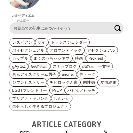
カルぺディエム
井上健斗
検索
レズビアン
ゲイ
トランスジェンダー
バイセクシュアル
アロマンティック
アセクシュアル
カップル
まくのうちぃシネマ
映画
Pickles!
gAytoZ
GAY会話
スナップログ
恋の三十一文字
東京アイスクリーム男子
anone.
性トーク
ジブンヒストリー
チヒロックん家
同性婚
友情結婚
LGBTフレンドリー
PrEP
バビ江ノビッチ
ブリアナ・ギガンテ
しんたか
自分らしく生きるプロジェクト
ARTICLE CATEGORY