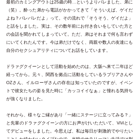
最初のカミングアウトは25歳の時…というよりバレました、弟に
（
笑
）
。酔った弟から電話がかかってきて
「
そういえば、ゲイだ
よね？バレバレだよ
」
って。その流れで
「
そうそう、ゲイだよ
」
と話をしました。実は、その数年前にお付き合いをしていた方と
の会話を聞かれてしまっていて。ただ、弟はそれまで何も言わず
にいてくれたんです。今は弟だけでなく、両親や数人の友達にも
自分のセクシュアリティについてお話をしています。
ドラァグクイーンとして活動を始めたのは、大阪へ来て二年ほど
経ってから。元々、関西を拠点に活動をしているラブリアさんや
OZさん、イルローザさんの存在は知っていたのですが、イベン
トで彼女たちの姿を見た時に
「
カッコイイなぁ
」
と憧れる気持ち
が強くなりました。
それから、様々なご縁があり
「
一緒にステージに立ってみる？
」
と先輩のドラァグクイーンの方にお声がけいただいて、ViViとし
てデビューをしました。今思えば、私は毎日が刺激的でやりたい
ことしか続かないタイプなので、当時のサラリーマン生活では刺