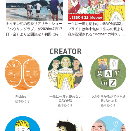
ナイモン初の恋愛リアリティショー
一生に一度も使わないGAY会話32／
『ハウリングラブ』が2026年7月17
プライドは年中無休！生みの親より
日（金）より公開決定！初回は待望
命が洗濯される “Mother” の神ステー
の“GMPD”編！？
ジ
CREATOR
Pickles！
一生に一度も使わない
つぶやきかるだでさらえ
GAY会話
るgAy to Z
松本ゆうす
松本ゆうす
松本ゆうす