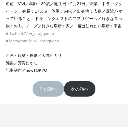
名前：
ViVi
／年齢：
30
歳／誕生日：
9
月
21
日／職業：ドラァグク
イーン／身長：
173cm
／体重：
64kg
／出身地：広島／最近ハマ
っていること：ドラゴンクエストのアプリゲーム／好きな食べ
物：お肉、チーズ／好きな場所：家／一度は訪れたい場所：宇宙
■
Twitter@ViVi_dragqueen
■
Instagram
＠
vivi_dragqueen
企画
・
取材
・
撮影／天野ヒカリ
編集／芳賀たかし
記事制作／newTOKYO
前の話へ
次の話へ