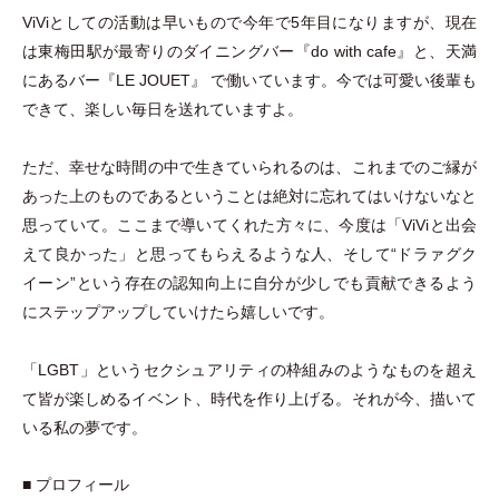
ViViとしての活動は早いもので今年で5年目になりますが、現在
は東梅田駅が最寄りのダイニングバー『do with cafe』と、天満
にあるバー『LE JOUET』 で働いています。今では可愛い後輩も
できて、楽しい毎日を送れていますよ。
ただ、幸せな時間の中で生きていられるのは、これまでのご縁が
あった上のものであるということは絶対に忘れてはいけないなと
思っていて。ここまで導いてくれた方々に、今度は
「
ViViと出会
えて良かった
」
と思ってもらえるような人、そして“ドラァグク
イーン”という存在の認知向上に自分が少しでも貢献できるよう
にステップアップしていけたら嬉しいです。
「
LGBT
」
というセクシュアリティの枠組みのようなものを超え
て皆が楽しめるイベント、時代を作り上げる。それが今、描いて
いる私の夢です。
■ プロフィール