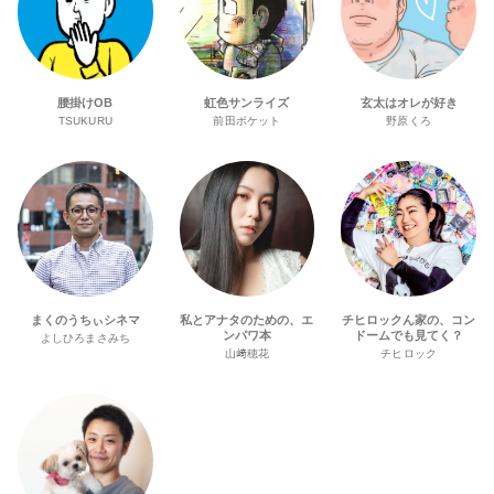
腰掛けOB
虹色サンライズ
玄太はオレが好き
TSUKURU
前田ポケット
野原くろ
まくのうちぃシネマ
私とアナタのための、エ
チヒロックん家の、コン
ンパワ本
ドームでも見てく？
よしひろまさみち
山﨑穂花
チヒロック