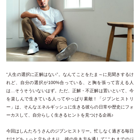
“人生の選択に正解はない”。なんてことをたま～に見聞きするけ
れど、自分の選択が100%合っている、と胸を張って言える人
は…そうそういないはず。ただ、正解
・
不正解は置いといて、今
を楽しんで生きている人ってやっぱり素敵！
「
ジブンヒストリ
ー
」
は、そんなエネルギッシュに生きる彼らの日常や歴史にフォ
ーカスして、自分らしく生きるヒントを見つける企画♪
今回はしんたろうさんのジブンヒストリー。忙しなく過ぎる毎日
だけどちょっと立ち止まり、彼の生き方を通して“これまでのジ