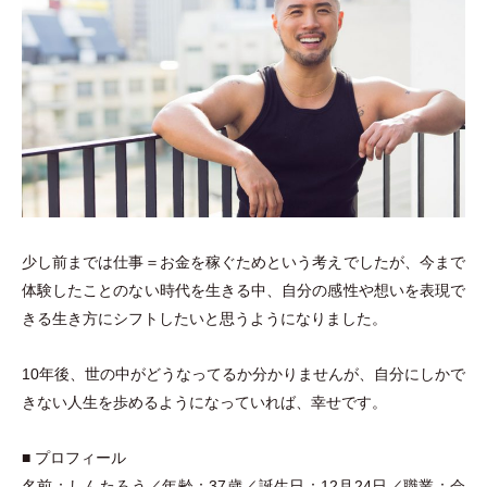
少し前までは仕事＝お金を稼ぐためという考えでしたが、今まで
体験したことのない時代を生きる中、自分の感性や想いを表現で
きる生き方にシフトしたいと思うようになりました。
10年後、世の中がどうなってるか分かりませんが、自分にしかで
きない人生を歩めるようになっていれば、幸せです。
■ プロフィール
名前：しんたろう／年齢：
37
歳／誕生日：
12
月
24
日／職業：会