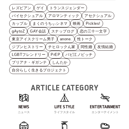
レズビアン
ゲイ
トランスジェンダー
バイセクシュアル
アロマンティック
アセクシュアル
カップル
まくのうちぃシネマ
映画
Pickles!
gAytoZ
GAY会話
スナップログ
恋の三十一文字
東京アイスクリーム男子
anone.
性トーク
ジブンヒストリー
チヒロックん家
同性婚
友情結婚
LGBTフレンドリー
PrEP
バビ江ノビッチ
ブリアナ・ギガンテ
しんたか
自分らしく生きるプロジェクト
ARTICLE CATEGORY
NEWS
LIFE STYLE
ENTERTAINMENT
ニュース
ライフスタイル
エンターテイメント