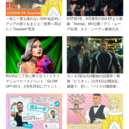
一生に一度も使わないGAY会話34／
KATSEYE、8月発売の3rd EPより新
アジアの誇りをまとえ！世界へ羽ば
曲「Animal」MV公開！デミ・ムー
たく”Gaysian”宣言
ア出演、エド・シーラン参加の大胆
アンセムは必聴！
RAJAが二丁目に降り立つ！ドラァ
カンヌ2冠＆A24配給の話題作！映
グショーケースイベント「GLOW
画『ピリオン』12月4日公開決定。
UP! Vol.3」が8月29日にアイソトー
過激で、甘い。“バイクの後部座
プラウンジで開催！
席”から始まるラブストーリー。