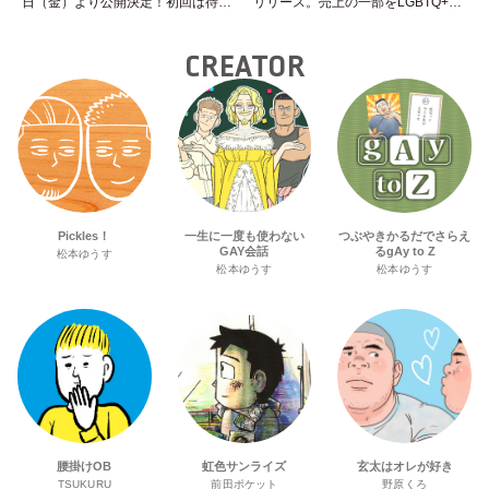
日（金）より公開決定！初回は待望
リリース。売上の一部をLGBTQ+＆
の“GMPD”編！？
トランスジェンダーユース支援プロ
ジェクトへ寄付
CREATOR
Pickles！
一生に一度も使わない
つぶやきかるだでさらえ
GAY会話
るgAy to Z
松本ゆうす
松本ゆうす
松本ゆうす
腰掛けOB
虹色サンライズ
玄太はオレが好き
TSUKURU
前田ポケット
野原くろ