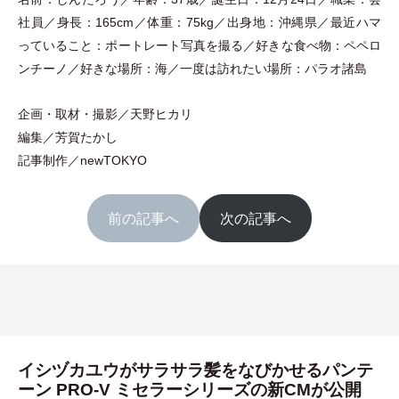
社員／身長：
165cm
／体重：
75kg
／出身地：沖縄県／最近ハマ
っていること：ポートレート写真を撮る／好きな食べ物：ペペロ
ンチーノ／好きな場所：海／一度は訪れたい場所：パラオ諸島
企画
・
取材
・
撮影／天野ヒカリ
編集／芳賀たかし
記事制作／newTOKYO
前の記事へ
次の記事へ
イシヅカユウがサラサラ髪をなびかせるパンテ
ーン PRO-V ミセラーシリーズの新CMが公開