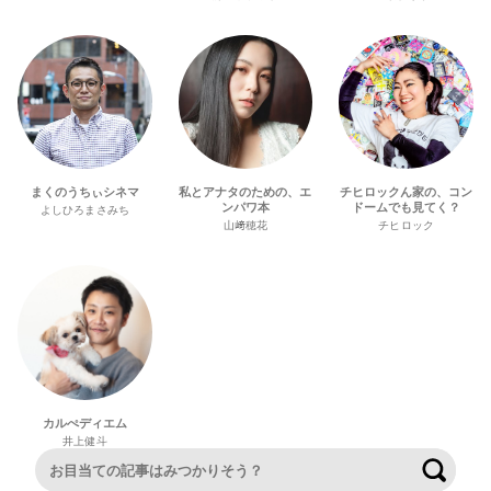
まくのうちぃシネマ
私とアナタのための、エ
チヒロックん家の、コン
ンパワ本
ドームでも見てく？
よしひろまさみち
山﨑穂花
チヒロック
カルぺディエム
井上健斗
検索