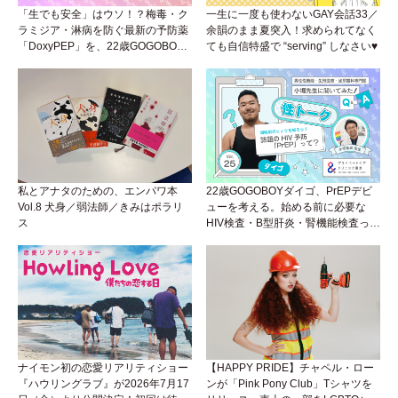
「生でも安全」はウソ！？梅毒・ク
一生に一度も使わないGAY会話33／
ラミジア・淋病を防ぐ最新の予防薬
余韻のまま夏突入！求められてなく
「DoxyPEP」を、22歳GOGOBOY
ても自信特盛で “serving” しなさい♥
ダイゴと学ぼう！性トーク〜聞きに
くいことは小堀先生に聞けばイイ！
（Vol.26）
私とアナタのための、エンパワ本
22歳GOGOBOYダイゴ、PrEPデビ
Vol.8 犬身／弱法師／きみはポラリ
ューを考える。始める前に必要な
ス
HIV検査・B型肝炎・腎機能検査っ
て？開始前検査のヒミツを知ろう！
性トーク～聞きにくいことは小堀先
生に聞けばイイ！（Vol.25）
ナイモン初の恋愛リアリティショー
【HAPPY PRIDE】チャペル・ロー
『ハウリングラブ』が2026年7月17
ンが「Pink Pony Club」Tシャツを