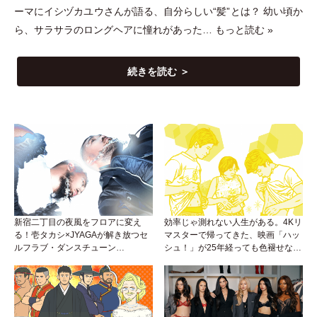
ーマにイシヅカユウさんが語る、自分らしい“髪”とは？ 幼い頃か
ら、サラサラのロングヘアに憧れがあった…
もっと読む »
続きを読む ＞
新宿二丁目の夜風をフロアに変え
効率じゃ測れない人生がある。4Kリ
る！壱タカシ×JYAGAが解き放つセ
マスターで帰ってきた、映画「ハッ
ルフラブ・ダンスチューン
シュ！」が25年経っても色褪せない
「Okaaayyy!!!」が遂にリリース！
理由。