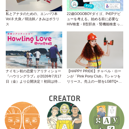
私とアナタのための、エンパワ本
22歳GOGOBOYダイゴ、PrEPデビ
Vol.8 犬身／弱法師／きみはポラリ
ューを考える。始める前に必要な
ス
HIV検査・B型肝炎・腎機能検査っ
て？開始前検査のヒミツを知ろう！
性トーク～聞きにくいことは小堀先
生に聞けばイイ！（Vol.25）
ナイモン初の恋愛リアリティショー
【HAPPY PRIDE】チャペル・ロー
『ハウリングラブ』が2026年7月17
ンが「Pink Pony Club」Tシャツを
日（金）より公開決定！初回は待望
リリース。売上の一部をLGBTQ+＆
の“GMPD”編！？
トランスジェンダーユース支援プロ
ジェクトへ寄付
CREATOR