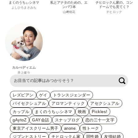
まくのうちぃシネマ
私とアナタのための、エ
チヒロックん家の、コン
ンパワ本
ドームでも見てく？
よしひろまさみち
山﨑穂花
チヒロック
カルぺディエム
井上健斗
検索
レズビアン
ゲイ
トランスジェンダー
バイセクシュアル
アロマンティック
アセクシュアル
カップル
まくのうちぃシネマ
映画
Pickles!
gAytoZ
GAY会話
スナップログ
恋の三十一文字
東京アイスクリーム男子
anone.
性トーク
ジブンヒストリー
チヒロックん家
同性婚
友情結婚