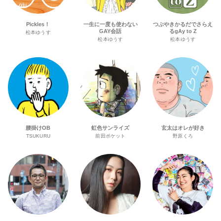
Pickles！
一生に一度も使わない
つぶやきかるだでさらえ
GAY会話
るgAy to Z
松本ゆうす
松本ゆうす
松本ゆうす
腰掛けOB
虹色サンライズ
玄太はオレが好き
TSUKURU
前田ポケット
野原くろ