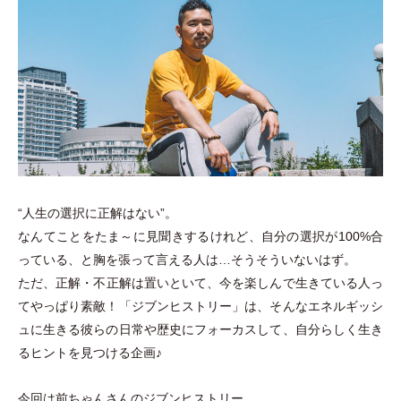
“人生の選択に正解はない”。
なんてことをたま～に見聞きするけれど、自分の選択が100%合
っている、と胸を張って言える人は…そうそういないはず。
ただ、正解
・
不正解は置いといて、今を楽しんで生きている人っ
てやっぱり素敵！
「
ジブンヒストリー
」
は、そんなエネルギッシ
ュに生きる彼らの日常や歴史にフォーカスして、自分らしく生き
るヒントを見つける企画♪
今回は前ちゃんさんのジブンヒストリー。