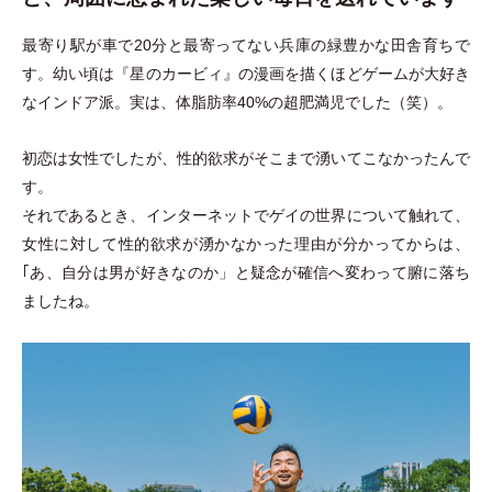
最寄り駅が車で20分と最寄ってない兵庫の緑豊かな田舎育ちで
す。幼い頃は『星のカービィ』の漫画を描くほどゲームが大好き
なインドア派。実は、体脂肪率40%の超肥満児でした
（
笑
）
。
初恋は女性でしたが、性的欲求がそこまで湧いてこなかったんで
す。
それであるとき、インターネットでゲイの世界について触れて、
女性に対して性的欲求が湧かなかった理由が分かってからは、
｢あ、自分は男が好きなのか
」
と疑念が確信へ変わって腑に落ち
ましたね。