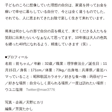
子どものころに想像していた理想の自分は、家庭を持ってお金を
稼いで幸せに暮らしている自分で、今とは全く違うものでした。
それでも、人に恵まれてきたお陰で楽しく生きて来れています。
将来は何かしらの形で自分の店を構えて、来てくださる人たちを
笑顔に出来たらいいなぁなんて思ってます。10年後は大人の色気
を纏った40代になれるよう、精進していきます
（
笑
）
。
■プロフィール
名前：前ちゃん／年齢：32歳／職業：理学療法士／誕生日：11
月15日／身長：171cm／体重：73kg／出身地：兵庫県／最近ハ
マっていること：昭和歌謡カラオケ／好きな食べ物：蒟蒻ゼリー
／好きな場所：自分らしく居られる場所／一度は訪れたい場所：
ウユニ塩湖
Twitter@mae3776
写真
・
企画／天野ヒカリ
編集／芳賀たかし