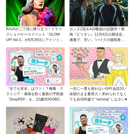
RAJAが二丁目に降り立つ！ドラァ
カンヌ2冠＆A24配給の話題作！映
グショーケースイベント「GLOW
画『ピリオン』12月4日公開決定。
UP! Vol.3」が8月29日にアイソトー
過激で、甘い。“バイクの後部座
プラウンジで開催！
席”から始まるラブストーリー。
「生でも安全」はウソ！？梅毒・ク
一生に一度も使わないGAY会話33／
ラミジア・淋病を防ぐ最新の予防薬
余韻のまま夏突入！求められてなく
「DoxyPEP」を、22歳GOGOBOY
ても自信特盛で “serving” しなさい♥
ダイゴと学ぼう！性トーク〜聞きに
くいことは小堀先生に聞けばイイ！
（Vol.26）