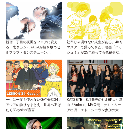
新宿二丁目の夜風をフロアに変え
効率じゃ測れない人生がある。4Kリ
る！壱タカシ×JYAGAが解き放つセ
マスターで帰ってきた、映画「ハッ
ルフラブ・ダンスチューン
シュ！」が25年経っても色褪せない
「Okaaayyy!!!」が遂にリリース！
理由。
一生に一度も使わないGAY会話34／
KATSEYE、8月発売の3rd EPより新
アジアの誇りをまとえ！世界へ羽ば
曲「Animal」MV公開！デミ・ムー
たく”Gaysian”宣言
ア出演、エド・シーラン参加の大胆
アンセムは必聴！