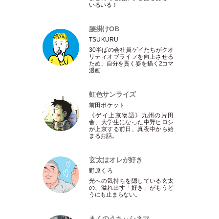
いるいる！
腰掛けOB
TSUKURU
30半ばの会社員ゲイたちがクオ
リティオブライフを向上させる
ため、自分を貫く姿を描く2コマ
漫画
虹色サンライズ
前田ポケット
《ゲイ上京物語》九州の片田
舎、大学生になった中野ヒロシ
が上京する前日、真夜中から始
まるお話。
玄太はオレが好き
野原くろ
光への気持ちを隠している玄太
の、溢れ出す
「
好き
」
がもうど
うにも止まらない。
まくのうちぃシネマ