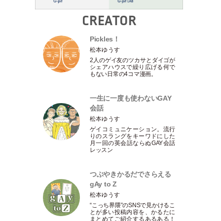
CREATOR
Pickles！
松本ゆうす
2人のゲイ友のツカサとダイゴが
シェアハウスで繰り広げる何で
もない日常の4コマ漫画。
一生に一度も使わないGAY
会話
松本ゆうす
ゲイコミュニケーション。流行
りのスラングをキーワドにした
月一回の英会話ならぬGAY会話
レッスン
つぶやきかるだでさらえる
gAy to Z
松本ゆうす
“こっち界隈”のSNSで見かけるこ
とが多い投稿内容を、かるたに
まとめてご紹介するあるある！