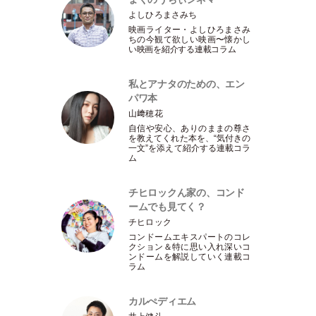
よしひろまさみち
映画ライター
・
よしひろまさみ
ちの今観て欲しい映画〜懐かし
い映画を紹介する連載コラム
私とアナタのための、エン
パワ本
山﨑穂花
自信や安心、ありのままの尊さ
を教えてくれた本を、“気付きの
一文”を添えて紹介する連載コラ
ム
チヒロックん家の、コンド
ームでも見てく？
チヒロック
コンドームエキスパートのコレ
クション＆特に思い入れ深いコ
ンドームを解説していく連載コ
ラム
カルぺディエム