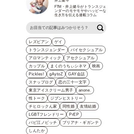
井上健斗
FTM
・
井上健斗がトランスジェ
ンダーのモヤモヤやハッピーな
生き方を伝える連載コラム
検索
レズビアン
ゲイ
トランスジェンダー
バイセクシュアル
アロマンティック
アセクシュアル
カップル
まくのうちぃシネマ
映画
Pickles!
gAytoZ
GAY会話
スナップログ
恋の三十一文字
東京アイスクリーム男子
anone.
性トーク
ジブンヒストリー
チヒロックん家
同性婚
友情結婚
LGBTフレンドリー
PrEP
バビ江ノビッチ
ブリアナ・ギガンテ
しんたか