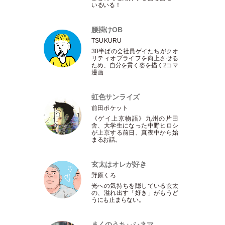
いるいる！
腰掛けOB
TSUKURU
30半ばの会社員ゲイたちがクオ
リティオブライフを向上させる
ため、自分を貫く姿を描く2コマ
漫画
虹色サンライズ
前田ポケット
《ゲイ上京物語》九州の片田
舎、大学生になった中野ヒロシ
が上京する前日、真夜中から始
まるお話。
玄太はオレが好き
野原くろ
光への気持ちを隠している玄太
の、溢れ出す
「
好き
」
がもうど
うにも止まらない。
まくのうちぃシネマ