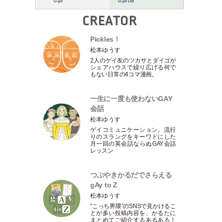
CREATOR
Pickles！
松本ゆうす
2人のゲイ友のツカサとダイゴが
シェアハウスで繰り広げる何で
もない日常の4コマ漫画。
一生に一度も使わないGAY
会話
松本ゆうす
ゲイコミュニケーション。流行
りのスラングをキーワドにした
月一回の英会話ならぬGAY会話
レッスン
つぶやきかるだでさらえる
gAy to Z
松本ゆうす
“こっち界隈”のSNSで見かけるこ
とが多い投稿内容を、かるたに
まとめてご紹介するあるある！