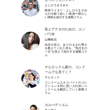
よしひろまさみち
映画ライター
・
よしひろまさみ
ちの今観て欲しい映画〜懐かし
い映画を紹介する連載コラム
私とアナタのための、エン
パワ本
山﨑穂花
自信や安心、ありのままの尊さ
を教えてくれた本を、“気付きの
一文”を添えて紹介する連載コラ
ム
チヒロックん家の、コンド
ームでも見てく？
チヒロック
コンドームエキスパートのコレ
クション＆特に思い入れ深いコ
ンドームを解説していく連載コ
ラム
カルぺディエム