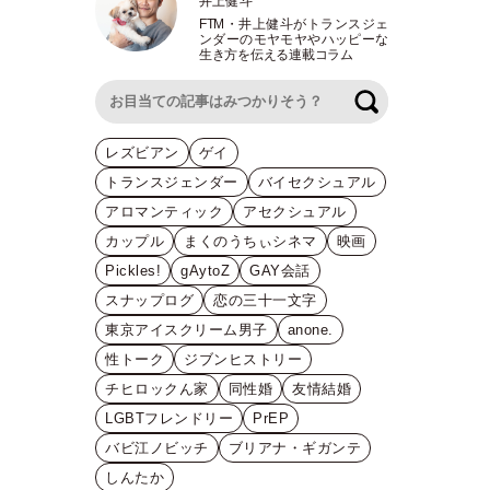
井上健斗
FTM
・
井上健斗がトランスジェ
ンダーのモヤモヤやハッピーな
生き方を伝える連載コラム
検索
レズビアン
ゲイ
トランスジェンダー
バイセクシュアル
アロマンティック
アセクシュアル
カップル
まくのうちぃシネマ
映画
Pickles!
gAytoZ
GAY会話
スナップログ
恋の三十一文字
東京アイスクリーム男子
anone.
性トーク
ジブンヒストリー
チヒロックん家
同性婚
友情結婚
LGBTフレンドリー
PrEP
バビ江ノビッチ
ブリアナ・ギガンテ
しんたか