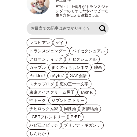
井上健斗
FTM
・
井上健斗がトランスジェ
ンダーのモヤモヤやハッピーな
生き方を伝える連載コラム
検索
レズビアン
ゲイ
トランスジェンダー
バイセクシュアル
アロマンティック
アセクシュアル
カップル
まくのうちぃシネマ
映画
Pickles!
gAytoZ
GAY会話
スナップログ
恋の三十一文字
東京アイスクリーム男子
anone.
性トーク
ジブンヒストリー
チヒロックん家
同性婚
友情結婚
LGBTフレンドリー
PrEP
バビ江ノビッチ
ブリアナ・ギガンテ
しんたか