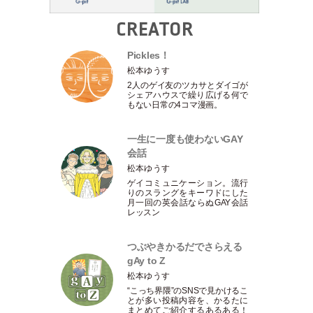
CREATOR
Pickles！
松本ゆうす
2人のゲイ友のツカサとダイゴが
シェアハウスで繰り広げる何で
もない日常の4コマ漫画。
一生に一度も使わないGAY
会話
松本ゆうす
ゲイコミュニケーション。流行
りのスラングをキーワドにした
月一回の英会話ならぬGAY会話
レッスン
つぶやきかるだでさらえる
gAy to Z
松本ゆうす
“こっち界隈”のSNSで見かけるこ
とが多い投稿内容を、かるたに
まとめてご紹介するあるある！