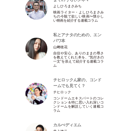
よしひろまさみち
映画ライター
・
よしひろまさみ
ちの今観て欲しい映画〜懐かし
い映画を紹介する連載コラム
私とアナタのための、エン
パワ本
山﨑穂花
自信や安心、ありのままの尊さ
を教えてくれた本を、“気付きの
一文”を添えて紹介する連載コラ
ム
チヒロックん家の、コンド
ームでも見てく？
チヒロック
コンドームエキスパートのコレ
クション＆特に思い入れ深いコ
ンドームを解説していく連載コ
ラム
カルぺディエム