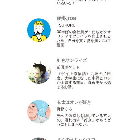
いるいる！
腰掛けOB
TSUKURU
30半ばの会社員ゲイたちがクオ
リティオブライフを向上させる
ため、自分を貫く姿を描く2コマ
漫画
虹色サンライズ
前田ポケット
《ゲイ上京物語》九州の片田
舎、大学生になった中野ヒロシ
が上京する前日、真夜中から始
まるお話。
玄太はオレが好き
野原くろ
光への気持ちを隠している玄太
の、溢れ出す
「
好き
」
がもうど
うにも止まらない。
まくのうちぃシネマ