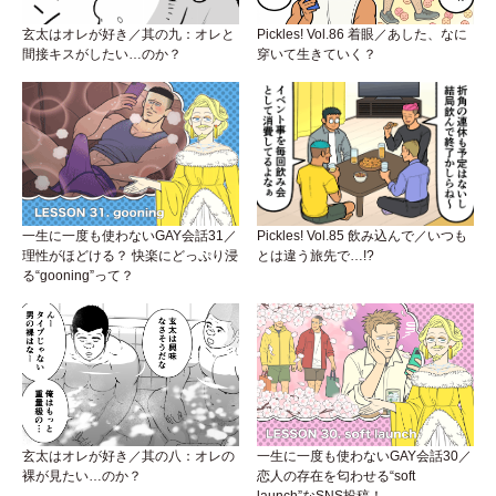
玄太はオレが好き／其の九：オレと
Pickles! Vol.86 着眼／あした、なに
間接キスがしたい…のか？
穿いて生きていく？
一生に一度も使わないGAY会話31／
Pickles! Vol.85 飲み込んで／いつも
理性がほどける？ 快楽にどっぷり浸
とは違う旅先で…!?
る“gooning”って？
玄太はオレが好き／其の八：オレの
一生に一度も使わないGAY会話30／
裸が見たい…のか？
恋人の存在を匂わせる“soft