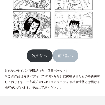
次の話へ
前の話へ
虹色サンライズ／第51話
（
作
・
前田ポケット
）
※この作品は月刊バディ
（
2011年7月号
）
に掲載されたものを再掲載
しております。一部現在のLGBTコミュニティや社会情勢とは異なる
描写がございます。予めご了承ください。