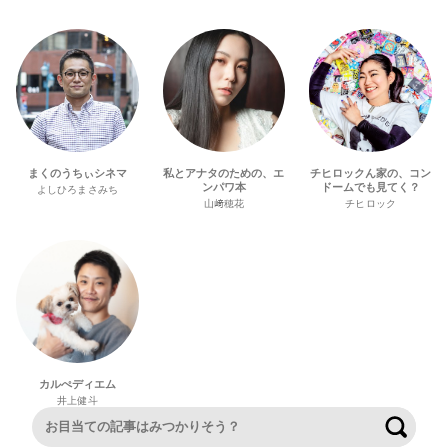
まくのうちぃシネマ
私とアナタのための、エ
チヒロックん家の、コン
ンパワ本
ドームでも見てく？
よしひろまさみち
山﨑穂花
チヒロック
カルぺディエム
井上健斗
検索