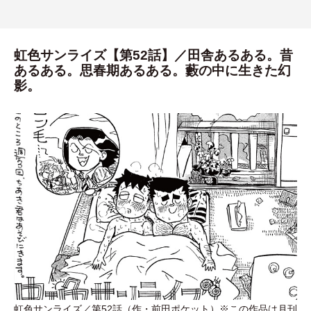
虹色サンライズ【第52話】／田舎あるある。昔
あるある。思春期あるある。藪の中に生きた幻
影。
虹色サンライズ／第52話
（
作
・
前田ポケット
）
※この作品は月刊