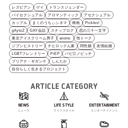
レズビアン
ゲイ
トランスジェンダー
バイセクシュアル
アロマンティック
アセクシュアル
カップル
まくのうちぃシネマ
映画
Pickles!
gAytoZ
GAY会話
スナップログ
恋の三十一文字
東京アイスクリーム男子
anone.
性トーク
ジブンヒストリー
チヒロックん家
同性婚
友情結婚
LGBTフレンドリー
PrEP
バビ江ノビッチ
ブリアナ・ギガンテ
しんたか
自分らしく生きるプロジェクト
ARTICLE CATEGORY
NEWS
LIFE STYLE
ENTERTAINMENT
ニュース
ライフスタイル
エンターテイメント