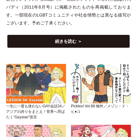
バディ
（
2011年8月号
）
に掲載されたものを再掲載しておりま
す。一部現在のLGBTコミュニティや社会情勢とは異なる描写が
ございます。予めご了承ください。
続きを読む ＞
一生に一度も使わないGAY会話34／
Pickles! Vol.88 物件／メゾン・ド・
アジアの誇りをまとえ！世界へ羽ば
ヒ●コ
たく”Gaysian”宣言