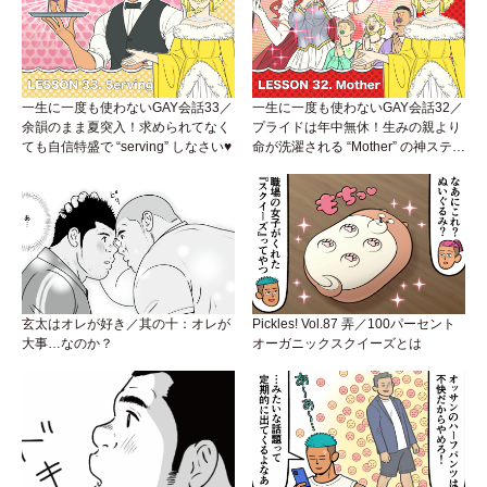
一生に一度も使わないGAY会話33／
一生に一度も使わないGAY会話32／
余韻のまま夏突入！求められてなく
プライドは年中無休！生みの親より
ても自信特盛で “serving” しなさい♥
命が洗濯される “Mother” の神ステー
ジ
玄太はオレが好き／其の十：オレが
Pickles! Vol.87 弄／100パーセント
大事…なのか？
オーガニックスクイーズとは