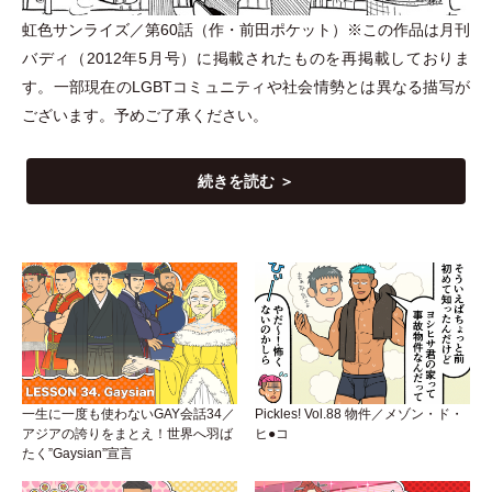
虹色サンライズ／第60話
（
作
・
前田ポケット
）
※この作品は月刊
バディ
（
2012年5月号
）
に掲載されたものを再掲載しておりま
す。一部現在のLGBTコミュニティや社会情勢とは異なる描写が
ございます。予めご了承ください。
続きを読む ＞
一生に一度も使わないGAY会話34／
Pickles! Vol.88 物件／メゾン・ド・
アジアの誇りをまとえ！世界へ羽ば
ヒ●コ
たく”Gaysian”宣言