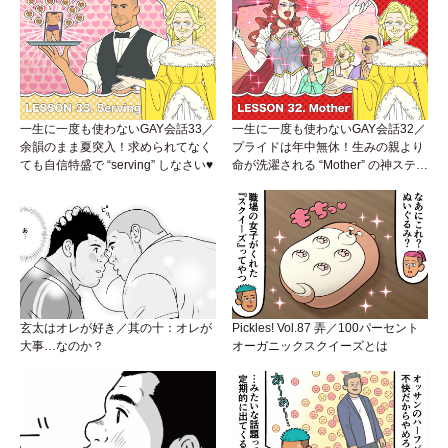
一生に一度も使わないGAY会話33／
一生に一度も使わないGAY会話32／
余韻のまま夏突入！求められてなく
プライドは年中無休！生みの親より
ても自信特盛で “serving” しなさい♥
命が洗濯される “Mother” の神ステー
ジ
玄太はオレが好き／其の十：オレが
Pickles! Vol.87 弄／100パーセント
大事…なのか？
オーガニックスクイーズとは