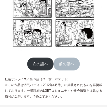
次の話へ
前の話へ
虹色サンライズ／第59話
（
作
・
前田ポケット
）
※この作品は月刊バディ
（
2012年4月号
）
に掲載されたものを再掲載
しております。一部現在のLGBTコミュニティや社会情勢とは異なる
描写がございます。予めご了承ください。