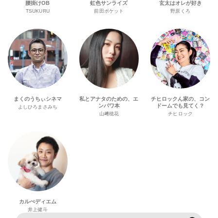
腰掛けOB
虹色サンライズ
玄太はオレが好き
TSUKURU
前田ポケット
野原くろ
まくのうちぃシネマ
私とアナタのための、エ
チヒロックん家の、コン
ンパワ本
ドームでも見てく？
よしひろまさみち
山﨑穂花
チヒロック
カルぺディエム
井上健斗