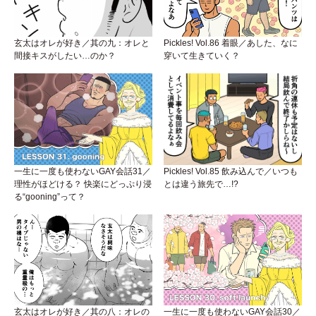
玄太はオレが好き／其の九：オレと
Pickles! Vol.86 着眼／あした、なに
間接キスがしたい…のか？
穿いて生きていく？
一生に一度も使わないGAY会話31／
Pickles! Vol.85 飲み込んで／いつも
理性がほどける？ 快楽にどっぷり浸
とは違う旅先で…!?
る“gooning”って？
玄太はオレが好き／其の八：オレの
一生に一度も使わないGAY会話30／