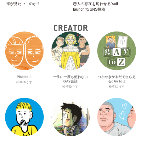
裸が見たい…のか？
恋人の存在を匂わせる“soft
launch”なSNS投稿！
CREATOR
Pickles！
一生に一度も使わない
つぶやきかるだでさらえ
GAY会話
るgAy to Z
松本ゆうす
松本ゆうす
松本ゆうす