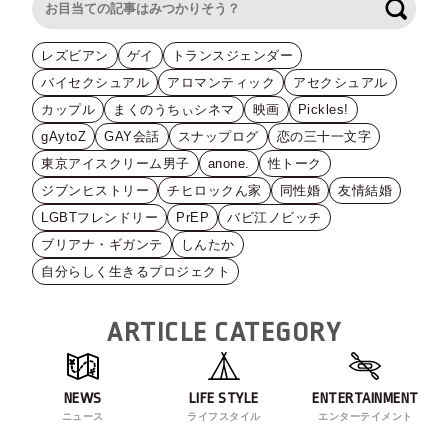
検索
レズビアン
ゲイ
トランスジェンダー
バイセクシュアル
アロマンティック
アセクシュアル
カップル
まくのうちぃシネマ
映画
Pickles!
gAytoZ
GAY会話
スナップログ
恋の三十一文字
東京アイスクリーム男子
anone.
性トーク
ジブンヒストリー
チヒロックん家
同性婚
友情結婚
LGBTフレンドリー
PrEP
バビ江ノビッチ
ブリアナ・ギガンテ
しんたか
自分らしく生きるプロジェクト
ARTICLE CATEGORY
NEWS
LIFE STYLE
ENTERTAINMENT
ニュース
ライフスタイル
エンターテイメント