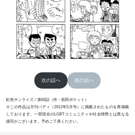
次の話へ
前の話へ
虹色サンライズ／第60話
（
作
・
前田ポケット
）
※この作品は月刊バディ
（
2012年5月号
）
に掲載されたものを再掲載
しております。一部現在のLGBTコミュニティや社会情勢とは異なる
描写がございます。予めご了承ください。