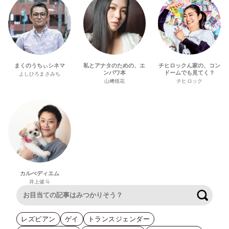
まくのうちぃシネマ
私とアナタのための、エ
チヒロックん家の、コン
ンパワ本
ドームでも見てく？
よしひろまさみち
山﨑穂花
チヒロック
カルぺディエム
井上健斗
検索
レズビアン
ゲイ
トランスジェンダー