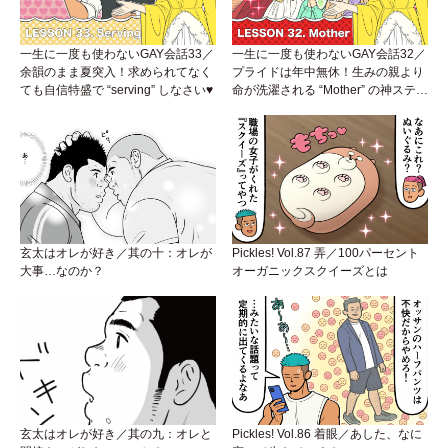
一生に一度も使わないGAY会話33／
一生に一度も使わないGAY会話32／
余韻のまま夏突入！求められてなく
プライドは年中無休！生みの親より
ても自信特盛で “serving” しなさい♥
命が洗濯される “Mother” の神ステー
ジ
玄太はオレが好き／其の十：オレが
Pickles! Vol.87 弄／100パーセント
大事…なのか？
オーガニックスクイーズとは
玄太はオレが好き／其の九：オレと
Pickles! Vol.86 着眼／あした、なに