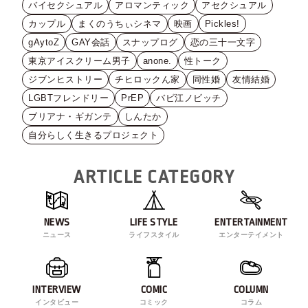
バイセクシュアル
アロマンティック
アセクシュアル
カップル
まくのうちぃシネマ
映画
Pickles!
gAytoZ
GAY会話
スナップログ
恋の三十一文字
東京アイスクリーム男子
anone.
性トーク
ジブンヒストリー
チヒロックん家
同性婚
友情結婚
LGBTフレンドリー
PrEP
バビ江ノビッチ
ブリアナ・ギガンテ
しんたか
自分らしく生きるプロジェクト
ARTICLE CATEGORY
NEWS
LIFE STYLE
ENTERTAINMENT
ニュース
ライフスタイル
エンターテイメント
INTERVIEW
COMIC
COLUMN
インタビュー
コミック
コラム