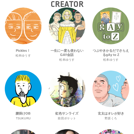
CREATOR
Pickles！
一生に一度も使わない
つぶやきかるだでさらえ
GAY会話
るgAy to Z
松本ゆうす
松本ゆうす
松本ゆうす
腰掛けOB
虹色サンライズ
玄太はオレが好き
TSUKURU
前田ポケット
野原くろ