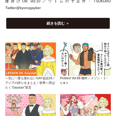
腰掛けOB Vol.10／ツトムの予定作
・
TSUKURU
Twitter@kyonogayber
続きを読む ＞
一生に一度も使わないGAY会話34／
Pickles! Vol.88 物件／メゾン・ド・
アジアの誇りをまとえ！世界へ羽ば
ヒ●コ
たく”Gaysian”宣言