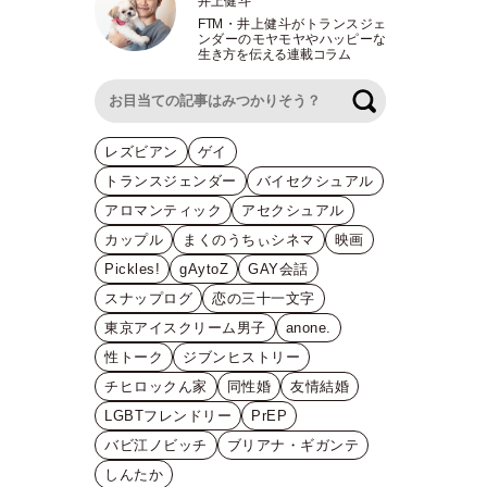
井上健斗
FTM
・
井上健斗がトランスジェ
ンダーのモヤモヤやハッピーな
生き方を伝える連載コラム
検索
レズビアン
ゲイ
トランスジェンダー
バイセクシュアル
アロマンティック
アセクシュアル
カップル
まくのうちぃシネマ
映画
Pickles!
gAytoZ
GAY会話
スナップログ
恋の三十一文字
東京アイスクリーム男子
anone.
性トーク
ジブンヒストリー
チヒロックん家
同性婚
友情結婚
LGBTフレンドリー
PrEP
バビ江ノビッチ
ブリアナ・ギガンテ
しんたか