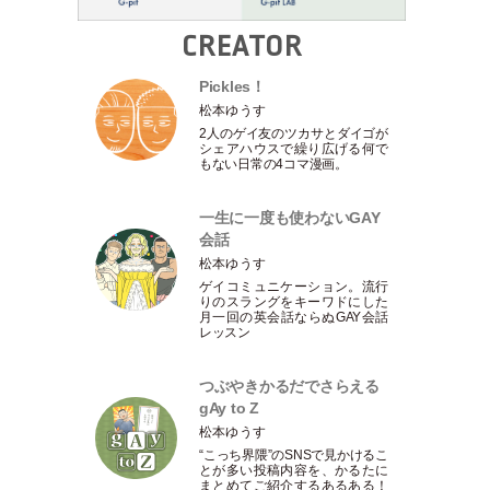
CREATOR
Pickles！
松本ゆうす
2人のゲイ友のツカサとダイゴが
シェアハウスで繰り広げる何で
もない日常の4コマ漫画。
一生に一度も使わないGAY
会話
松本ゆうす
ゲイコミュニケーション。流行
りのスラングをキーワドにした
月一回の英会話ならぬGAY会話
レッスン
つぶやきかるだでさらえる
gAy to Z
松本ゆうす
“こっち界隈”のSNSで見かけるこ
とが多い投稿内容を、かるたに
まとめてご紹介するあるある！