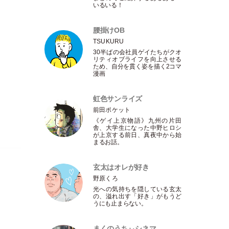
いるいる！
腰掛けOB
TSUKURU
30半ばの会社員ゲイたちがクオ
リティオブライフを向上させる
ため、自分を貫く姿を描く2コマ
漫画
虹色サンライズ
前田ポケット
《ゲイ上京物語》九州の片田
舎、大学生になった中野ヒロシ
が上京する前日、真夜中から始
まるお話。
玄太はオレが好き
野原くろ
光への気持ちを隠している玄太
の、溢れ出す
「
好き
」
がもうど
うにも止まらない。
まくのうちぃシネマ