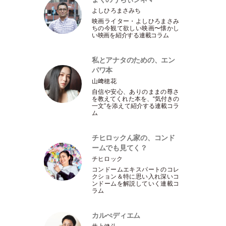
よしひろまさみち
映画ライター
・
よしひろまさみ
ちの今観て欲しい映画〜懐かし
い映画を紹介する連載コラム
私とアナタのための、エン
パワ本
山﨑穂花
自信や安心、ありのままの尊さ
を教えてくれた本を、“気付きの
一文”を添えて紹介する連載コラ
ム
チヒロックん家の、コンド
ームでも見てく？
チヒロック
コンドームエキスパートのコレ
クション＆特に思い入れ深いコ
ンドームを解説していく連載コ
ラム
カルぺディエム