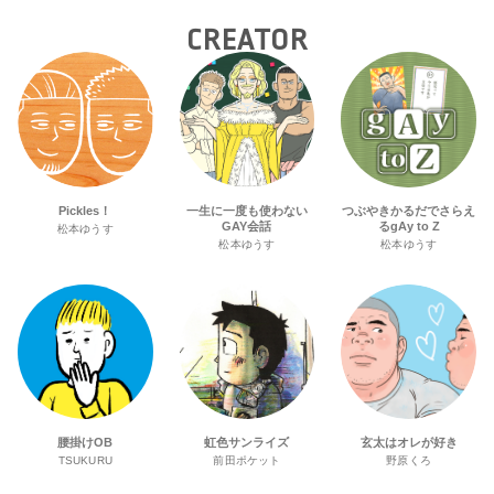
CREATOR
Pickles！
一生に一度も使わない
つぶやきかるだでさらえ
GAY会話
るgAy to Z
松本ゆうす
松本ゆうす
松本ゆうす
腰掛けOB
虹色サンライズ
玄太はオレが好き
TSUKURU
前田ポケット
野原くろ