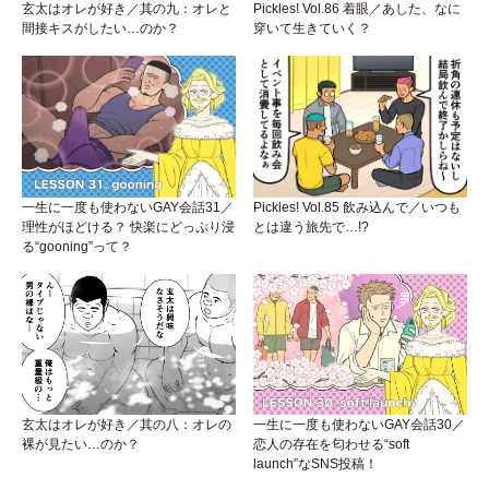
玄太はオレが好き／其の九：オレと
Pickles! Vol.86 着眼／あした、なに
間接キスがしたい…のか？
穿いて生きていく？
一生に一度も使わないGAY会話31／
Pickles! Vol.85 飲み込んで／いつも
理性がほどける？ 快楽にどっぷり浸
とは違う旅先で…!?
る“gooning”って？
玄太はオレが好き／其の八：オレの
一生に一度も使わないGAY会話30／
裸が見たい…のか？
恋人の存在を匂わせる“soft
launch”なSNS投稿！