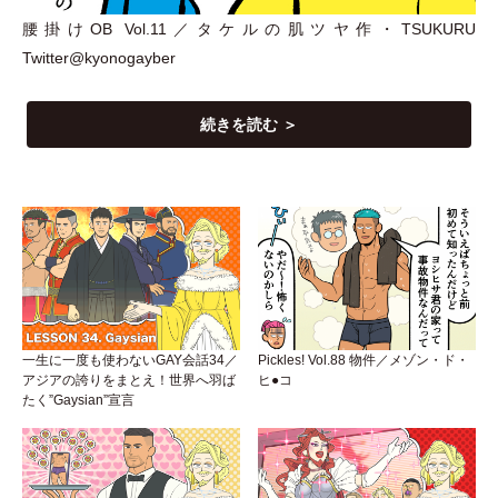
腰掛けOB Vol.11／タケルの肌ツヤ作
・
TSUKURU
Twitter@kyonogayber
続きを読む ＞
一生に一度も使わないGAY会話34／
Pickles! Vol.88 物件／メゾン・ド・
アジアの誇りをまとえ！世界へ羽ば
ヒ●コ
たく”Gaysian”宣言