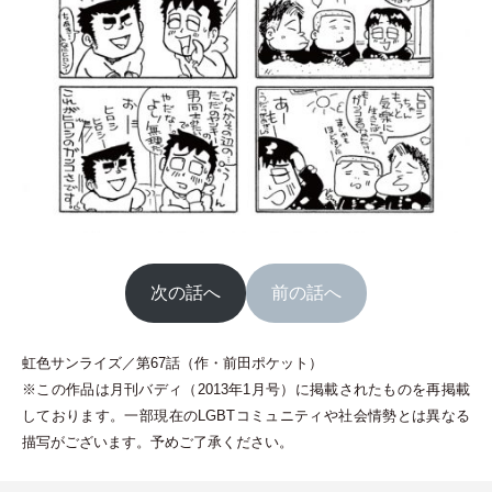
次の話へ
前の話へ
虹色サンライズ／第67話
（
作
・
前田ポケット
）
※この作品は月刊バディ
（
2013年1月号
）
に掲載されたものを再掲載
しております。一部現在のLGBTコミュニティや社会情勢とは異なる
描写がございます。予めご了承ください。