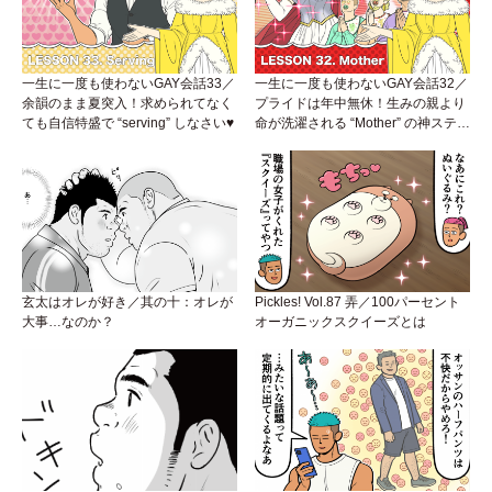
一生に一度も使わないGAY会話33／
一生に一度も使わないGAY会話32／
余韻のまま夏突入！求められてなく
プライドは年中無休！生みの親より
ても自信特盛で “serving” しなさい♥
命が洗濯される “Mother” の神ステー
ジ
玄太はオレが好き／其の十：オレが
Pickles! Vol.87 弄／100パーセント
大事…なのか？
オーガニックスクイーズとは