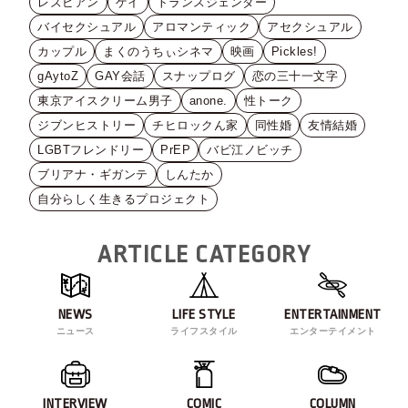
レズビアン
ゲイ
トランスジェンダー
バイセクシュアル
アロマンティック
アセクシュアル
カップル
まくのうちぃシネマ
映画
Pickles!
gAytoZ
GAY会話
スナップログ
恋の三十一文字
東京アイスクリーム男子
anone.
性トーク
ジブンヒストリー
チヒロックん家
同性婚
友情結婚
LGBTフレンドリー
PrEP
バビ江ノビッチ
ブリアナ・ギガンテ
しんたか
自分らしく生きるプロジェクト
ARTICLE CATEGORY
NEWS
LIFE STYLE
ENTERTAINMENT
ニュース
ライフスタイル
エンターテイメント
INTERVIEW
COMIC
COLUMN