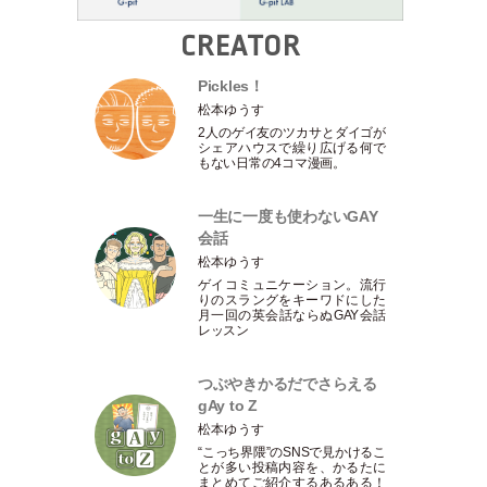
CREATOR
Pickles！
松本ゆうす
2人のゲイ友のツカサとダイゴが
シェアハウスで繰り広げる何で
もない日常の4コマ漫画。
一生に一度も使わないGAY
会話
松本ゆうす
ゲイコミュニケーション。流行
りのスラングをキーワドにした
月一回の英会話ならぬGAY会話
レッスン
つぶやきかるだでさらえる
gAy to Z
松本ゆうす
“こっち界隈”のSNSで見かけるこ
とが多い投稿内容を、かるたに
まとめてご紹介するあるある！