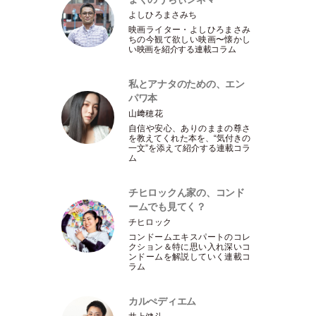
よしひろまさみち
映画ライター
・
よしひろまさみ
ちの今観て欲しい映画〜懐かし
い映画を紹介する連載コラム
私とアナタのための、エン
パワ本
山﨑穂花
自信や安心、ありのままの尊さ
を教えてくれた本を、“気付きの
一文”を添えて紹介する連載コラ
ム
チヒロックん家の、コンド
ームでも見てく？
チヒロック
コンドームエキスパートのコレ
クション＆特に思い入れ深いコ
ンドームを解説していく連載コ
ラム
カルぺディエム