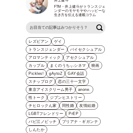
井上健斗
FTM
・
井上健斗がトランスジェ
ンダーのモヤモヤやハッピーな
生き方を伝える連載コラム
検索
レズビアン
ゲイ
トランスジェンダー
バイセクシュアル
アロマンティック
アセクシュアル
カップル
まくのうちぃシネマ
映画
Pickles!
gAytoZ
GAY会話
スナップログ
恋の三十一文字
東京アイスクリーム男子
anone.
性トーク
ジブンヒストリー
チヒロックん家
同性婚
友情結婚
LGBTフレンドリー
PrEP
バビ江ノビッチ
ブリアナ・ギガンテ
しんたか