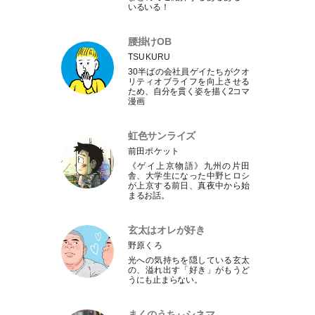
いるいる！
腰掛けOB
TSUKURU
30半ばの会社員ゲイたちがクオ
リティオブライフを向上させる
ため、自分を貫く姿を描く2コマ
漫画
虹色サンライズ
前田ポケット
《ゲイ上京物語》九州の片田
舎、大学生になった中野ヒロシ
が上京する前日、真夜中から始
まるお話。
玄太はオレが好き
野原くろ
光への気持ちを隠している玄太
の、溢れ出す
「
好き
」
がもうど
うにも止まらない。
まくのうちぃシネマ