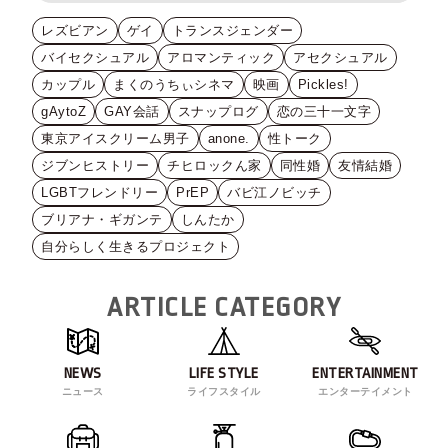
レズビアン
ゲイ
トランスジェンダー
バイセクシュアル
アロマンティック
アセクシュアル
カップル
まくのうちぃシネマ
映画
Pickles!
gAytoZ
GAY会話
スナップログ
恋の三十一文字
東京アイスクリーム男子
anone.
性トーク
ジブンヒストリー
チヒロックん家
同性婚
友情結婚
LGBTフレンドリー
PrEP
バビ江ノビッチ
ブリアナ・ギガンテ
しんたか
自分らしく生きるプロジェクト
ARTICLE CATEGORY
NEWS
LIFE STYLE
ENTERTAINMENT
ニュース
ライフスタイル
エンターテイメント