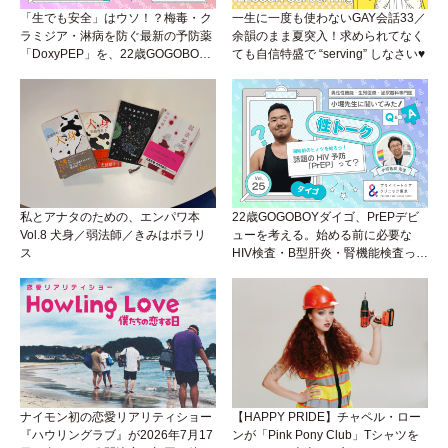
「生でも安全」はウソ！？梅毒・ク
一生に一度も使わないGAY会話33／
ラミジア・淋病を防ぐ最新の予防薬
余韻のまま夏突入！求められてなく
「DoxyPEP」を、22歳GOGOBOY
ても自信特盛で “serving” しなさい♥
ダイゴと学ぼう！性トーク〜聞きに
くいことは小堀先生に聞けばイイ！
（Vol.26）
私とアナタのための、エンパワ本
22歳GOGOBOYダイゴ、PrEPデビ
Vol.8 犬身／弱法師／きみはポラリ
ューを考える。始める前に必要な
ス
HIV検査・B型肝炎・腎機能検査っ
て？開始前検査のヒミツを知ろう！
性トーク～聞きにくいことは小堀先
生に聞けばイイ！（Vol.25）
ナイモン初の恋愛リアリティショー
【HAPPY PRIDE】チャペル・ロー
『ハウリングラブ』が2026年7月17
ンが「Pink Pony Club」Tシャツを