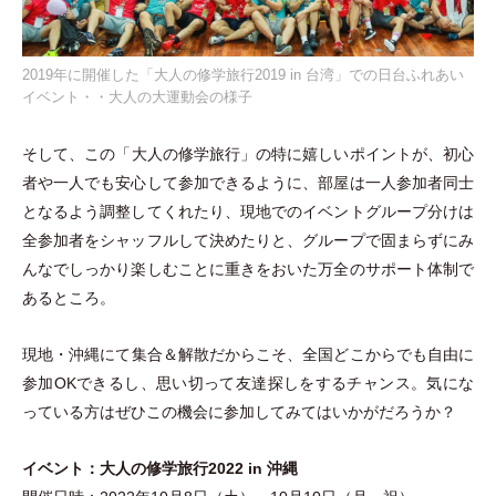
2019年に開催した「大人の修学旅行2019 in 台湾」での日台ふれあい
イベント・・大人の大運動会の様子
そして、この
「
大人の修学旅行
」
の特に嬉しいポイントが、初心
者や一人でも安心して参加できるように、部屋は一人参加者同士
となるよう調整してくれたり、現地でのイベントグループ分けは
全参加者をシャッフルして決めたりと、グループで固まらずにみ
んなでしっかり楽しむことに重きをおいた万全のサポート体制で
あるところ。
現地
・
沖縄にて集合＆解散だからこそ、全国どこからでも自由に
参加OKできるし、思い切って友達探しをするチャンス。気にな
っている方はぜひこの機会に参加してみてはいかがだろうか？
イベント：大人の修学旅行2022 in 沖縄