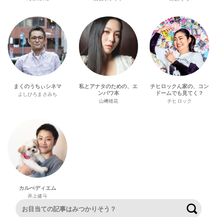
まくのうちぃシネマ
私とアナタのための、エ
チヒロックん家の、コン
ンパワ本
ドームでも見てく？
よしひろまさみち
山﨑穂花
チヒロック
カルぺディエム
井上健斗
検索