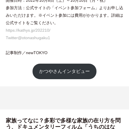
開催日時：2022年10月8日
（
土
）
～10月10日
（
月
・
祝
）
参加方法：公式サイトの
「
イベント参加フォーム
」
よりお申し込
みいただけます。※イベント参加には費用がかかります。詳細は
公式サイトをご覧ください。
https://kathys.jp/202210/
Twitter@otonashugaku1
記事制作／newTOKYO
かつやさんインタビュー
家族ってなに？多彩で多様な家族の在り方を問
う、ドキュメンタリーフィルム「うちのはな