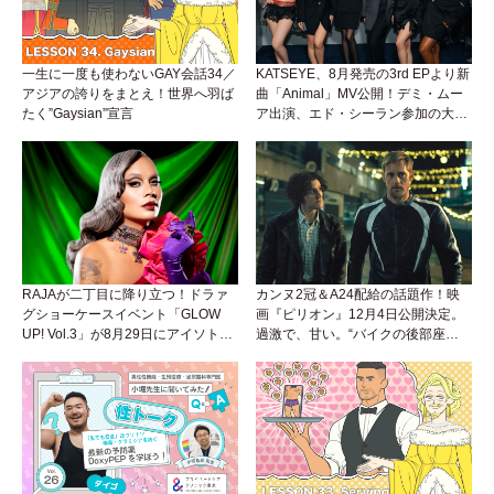
一生に一度も使わないGAY会話34／
KATSEYE、8月発売の3rd EPより新
アジアの誇りをまとえ！世界へ羽ば
曲「Animal」MV公開！デミ・ムー
たく”Gaysian”宣言
ア出演、エド・シーラン参加の大胆
アンセムは必聴！
RAJAが二丁目に降り立つ！ドラァ
カンヌ2冠＆A24配給の話題作！映
グショーケースイベント「GLOW
画『ピリオン』12月4日公開決定。
UP! Vol.3」が8月29日にアイソトー
過激で、甘い。“バイクの後部座
プラウンジで開催！
席”から始まるラブストーリー。