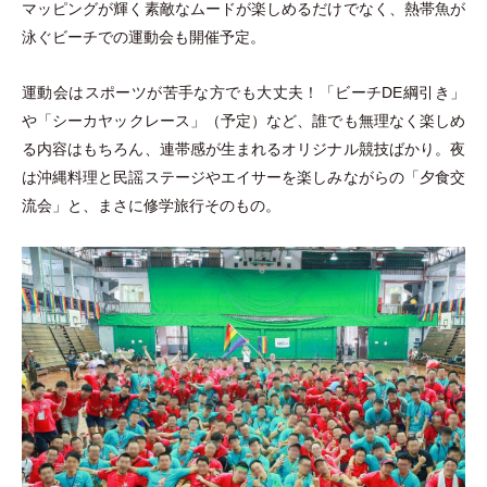
マッピングが輝く素敵なムードが楽しめるだけでなく、熱帯魚が
泳ぐビーチでの運動会も開催予定。
運動会はスポーツが苦手な方でも大丈夫！
「
ビーチDE綱引き
」
や
「
シーカヤックレース
」
（
予定
）
など、誰でも無理なく楽しめ
る内容はもちろん、連帯感が生まれるオリジナル競技ばかり。夜
は沖縄料理と民謡ステージやエイサーを楽しみながらの
「
夕食交
流会
」
と、まさに修学旅行そのもの。