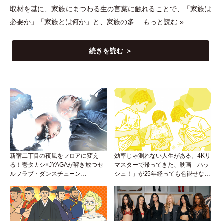
取材を基に、家族にまつわる生の言葉に触れることで、
「
家族は
必要か
」
「
家族とは何か
」
と、家族の多…
もっと読む »
続きを読む ＞
新宿二丁目の夜風をフロアに変え
効率じゃ測れない人生がある。4Kリ
る！壱タカシ×JYAGAが解き放つセ
マスターで帰ってきた、映画「ハッ
ルフラブ・ダンスチューン
シュ！」が25年経っても色褪せない
「Okaaayyy!!!」が遂にリリース！
理由。