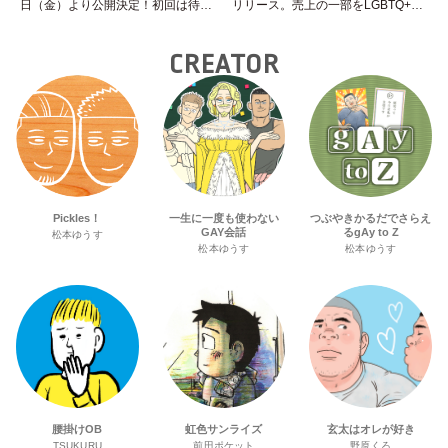
日（金）より公開決定！初回は待望
リリース。売上の一部をLGBTQ+＆
の“GMPD”編！？
トランスジェンダーユース支援プロ
ジェクトへ寄付
CREATOR
Pickles！
一生に一度も使わない
つぶやきかるだでさらえ
GAY会話
るgAy to Z
松本ゆうす
松本ゆうす
松本ゆうす
腰掛けOB
虹色サンライズ
玄太はオレが好き
TSUKURU
前田ポケット
野原くろ