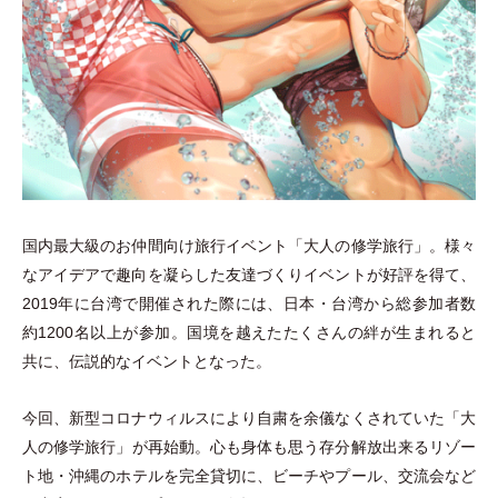
国内最大級のお仲間向け旅行イベント
「
大人の修学旅行
」
。様々
なアイデアで趣向を凝らした友達づくりイベントが好評を得て、
2019年に台湾で開催された際には、日本
・
台湾から総参加者数
約1200名以上が参加。国境を越えたたくさんの絆が生まれると
共に、伝説的なイベントとなった。
今回、新型コロナウィルスにより自粛を余儀なくされていた
「
大
人の修学旅行
」
が再始動。心も身体も思う存分解放出来るリゾー
ト地
・
沖縄のホテルを完全貸切に、ビーチやプール、交流会など