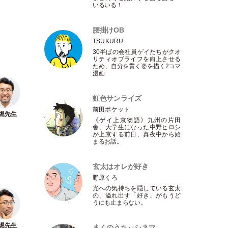
いるいる！
腰掛けOB
TSUKURU
30半ばの会社員ゲイたちがクオ
リティオブライフを向上させる
ため、自分を貫く姿を描く2コマ
漫画
虹色サンライズ
前田ポケット
《ゲイ上京物語》九州の片田
舎、大学生になった中野ヒロシ
が上京する前日、真夜中から始
まるお話。
玄太はオレが好き
野原くろ
光への気持ちを隠している玄太
の、溢れ出す
「
好き
」
がもうど
うにも止まらない。
まくのうちぃシネマ