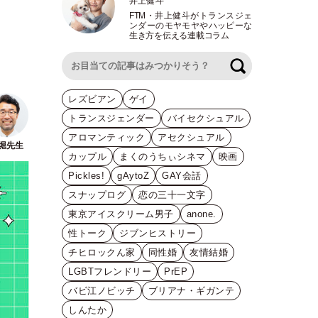
井上健斗
FTM
・
井上健斗がトランスジェ
ンダーのモヤモヤやハッピーな
生き方を伝える連載コラム
検索
レズビアン
ゲイ
トランスジェンダー
バイセクシュアル
アロマンティック
アセクシュアル
カップル
まくのうちぃシネマ
映画
Pickles!
gAytoZ
GAY会話
スナップログ
恋の三十一文字
東京アイスクリーム男子
anone.
性トーク
ジブンヒストリー
チヒロックん家
同性婚
友情結婚
LGBTフレンドリー
PrEP
バビ江ノビッチ
ブリアナ・ギガンテ
しんたか