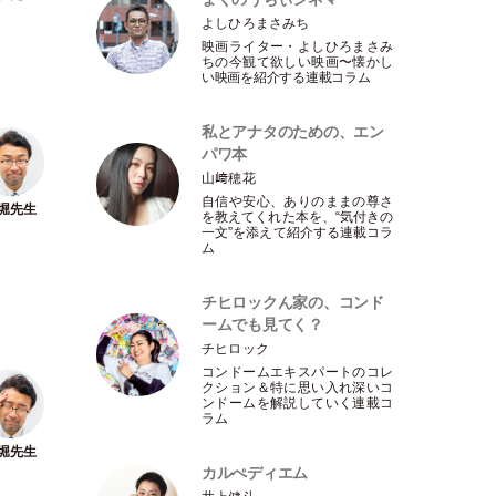
よしひろまさみち
映画ライター
・
よしひろまさみ
ちの今観て欲しい映画〜懐かし
い映画を紹介する連載コラム
私とアナタのための、エン
パワ本
山﨑穂花
自信や安心、ありのままの尊さ
を教えてくれた本を、“気付きの
一文”を添えて紹介する連載コラ
ム
チヒロックん家の、コンド
ームでも見てく？
チヒロック
コンドームエキスパートのコレ
クション＆特に思い入れ深いコ
ンドームを解説していく連載コ
ラム
カルぺディエム