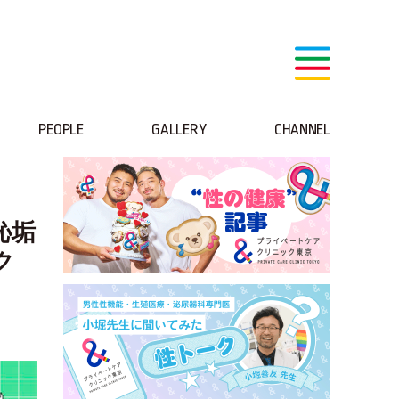
PEOPLE
GALLERY
CHANNEL
恥垢
ク