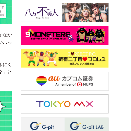
かなか
い…っ
きにく
？
」
と