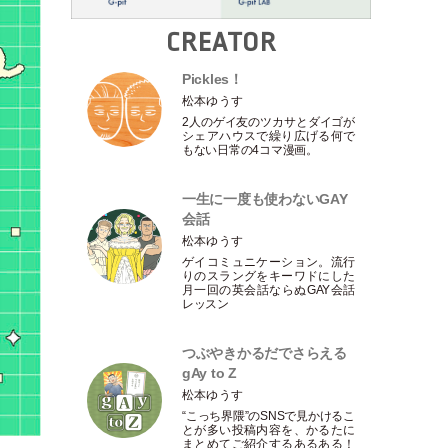
CREATOR
Pickles！
松本ゆうす
2人のゲイ友のツカサとダイゴが
シェアハウスで繰り広げる何で
もない日常の4コマ漫画。
一生に一度も使わないGAY
会話
松本ゆうす
ゲイコミュニケーション。流行
りのスラングをキーワドにした
月一回の英会話ならぬGAY会話
レッスン
つぶやきかるだでさらえる
gAy to Z
松本ゆうす
“こっち界隈”のSNSで見かけるこ
とが多い投稿内容を、かるたに
まとめてご紹介するあるある！