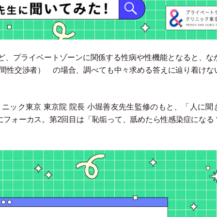
ど、プライベートゾーンに関係する性病や性機能となると、な
間性交渉者
）
の場合、調べても中々求める答えに辿り着けな
ニック東京 東京院 院長 小堀善友先生監修のもと、
「
人に聞
にフォーカス。第2回目は
「
恥垢って、舐めたら性感染症になる