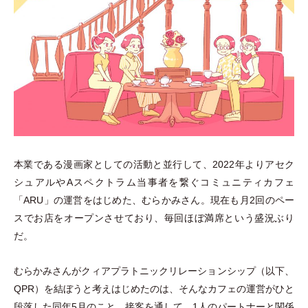
本業である漫画家としての活動と並行して、2022年よりアセク
シュアルやAスペクトラム当事者を繋ぐコミュニティカフェ
「
ARU
」
の運営をはじめた、むらかみさん。現在も月2回のペー
スでお店をオープンさせており、毎回ほぼ満席という盛況ぶり
だ。
むらかみさんがクィアプラトニックリレーションシップ
（
以下、
QPR
）
を結ぼうと考えはじめたのは、そんなカフェの運営がひと
段落した同年5月のこと。接客を通して、1人のパートナーと関係