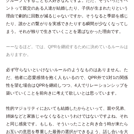
グループですることも大好きなんですよ。ただ、そういったイベ
ントって親交のある人達が結婚したり、子供が生まれたりという
理由で劇的に回数が減るじゃないですか。そうなると季節を感じ
たり、誰かとの繋がりを実感できたりする瞬間が少なくなってし
まう。それが独りで生きていくことを選ばなかった理由です。
ーーなるほど。では、QPRを継続するために決めているルールは
ありますか。
必ず守らないといけないルールのようなものはありません。た
だ、他者に恋愛感情を抱く人もいるので、QPR外で1対1の関係
性を望む場合はQPRを継続しつつ、4人でリレーションシップを
築いていくことを前向きに考えて欲しいとは思っています。
性的マジョリティにおいても結婚したからといって、親や兄弟、
姉妹などと家族じゃなくなるというわけではないですよね。それ
と同じ感覚です。もしも、そういったことと向き合う時が来たら
お互いの意思を尊重した最善の選択ができるよう、話し合いを大