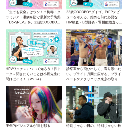
「生でも安全」はウソ！？梅毒・ク
22歳GOGOBOYダイゴ、PrEPデビ
ラミジア・淋病を防ぐ最新の予防薬
ューを考える。始める前に必要な
「DoxyPEP」を、22歳GOGOBOY
HIV検査・B型肝炎・腎機能検査っ
ダイゴと学ぼう！性トーク〜聞きに
て？開始前検査のヒミツを知ろう！
くいことは小堀先生に聞けばイイ！
性トーク～聞きにくいことは小堀先
（Vol.26）
生に聞けばイイ！（Vol.25）
HPVワクチンについて知ろう！性ト
診察室から飛び出して、寄り添いた
ーク～聞きにくいことは小堀先生に
い。プライド月間に広がる、プライ
聞けばイイ！（Vol.24）
ベートケアクリニック東京の取り組
み
圧倒的ビジュアルが街を彩る！
特別じゃない日の、特別じゃない検