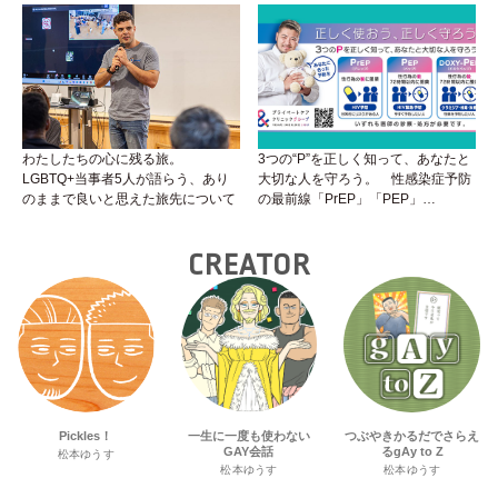
わたしたちの心に残る旅。
3つの“P”を正しく知って、あなたと
LGBTQ+当事者5人が語らう、あり
大切な人を守ろう。 性感染症予防
のままで良いと思えた旅先について
の最前線「PrEP」「PEP」
「DOXY-PEP」のハウツー
CREATOR
Pickles！
一生に一度も使わない
つぶやきかるだでさらえ
GAY会話
るgAy to Z
松本ゆうす
松本ゆうす
松本ゆうす