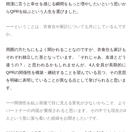
簡潔に言うと幸せを感じる瞬間をもっと増やしたいという思いか
らQPRを結ぶという人生を選びました。
ーーということは、衣食住や家計についても共にしているんです
か。
周囲の方たちにもよく聞かれることなのですが、衣食住も家計も
それぞれ独立した形となっています。
「
それじゃあ、友達とどう
違うの？
」
と思われるかもしれませんが、4人全員が長期的に
QPRの関係性を構築
・
継続することを望んでいる且つ、その意思
を明確に表明していることが異なる点として挙げられると思いま
す。
ーー関係性を結ぶ前後で目に見える変化が少ないからこそ、より
パートナーの内面が重視されると思います。その中でも現在の4
人という形に落ち着いた経緯をお聞きしたいです。