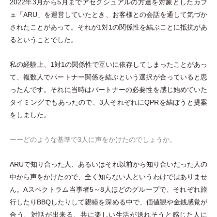
2022年3月から5月までアセクシュアルの方達を対象としたカフ
ェ
「
ARU
」
を運営していたとき、お客様との会話を通して気づか
されたことがあって。それが1対1の関係性を結ぶことに抵抗があ
るということでした。
私の経験上、1対1の関係性で互いに依存してしまったことがあっ
て、複数人でパートナー関係を結ぶという選択が合っていると思
ったんです。それに当時はパートナーの必要性を感じ始めていた
タイミングでもあったので、3人それぞれにQPRを結ぼうと提案
をしました。
ーーどのような基準で3人に声をかけたのでしょうか。
ARUで知り合った人、あるいはそれ以前から知り合いだった人の
中から声をかけたので、全く知らない人というわけではありませ
ん。Aスペクトラム当事者5～8人ほどのグループで、それぞれ旅
行したりBBQしたりして親睦を深める中で、価値観や金銭感覚が
合う、対話が出来る、共に楽しい生活が送れそうと感じた人に