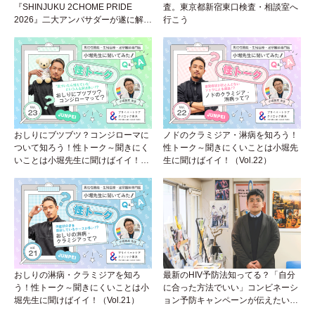
『SHINJUKU 2CHOME PRIDE
査。東京都新宿東口検査・相談室へ
2026』二大アンバサダーが遂に解
行こう
禁。ちゃんみな＆「ボーイフレン
ド」シーズン2に登場した7名が就
任！
おしりにブツブツ？コンジローマに
ノドのクラミジア・淋病を知ろう！
ついて知ろう！性トーク～聞きにく
性トーク～聞きにくいことは小堀先
いことは小堀先生に聞けばイイ！
生に聞けばイイ！（Vol.22）
（Vol.23）
おしりの淋病・クラミジアを知ろ
最新のHIV予防法知ってる？「自分
う！性トーク～聞きにくいことは小
に合った方法でいい」コンビネーシ
堀先生に聞けばイイ！（Vol.21）
ョン予防キャンペーンが伝えたいこ
と。