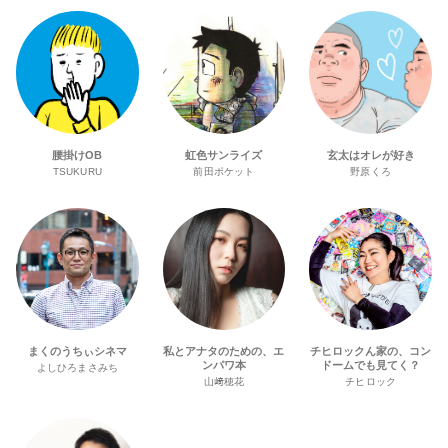
腰掛けOB
虹色サンライズ
玄太はオレが好き
TSUKURU
前田ポケット
野原くろ
まくのうちぃシネマ
私とアナタのための、エ
チヒロックん家の、コン
ンパワ本
ドームでも見てく？
よしひろまさみち
山﨑穂花
チヒロック