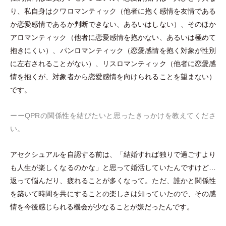
り、私自身はクワロマンティック
（
他者に抱く感情を友情である
か恋愛感情であるか判断できない、あるいはしない
）
、そのほか
アロマンティック
（
他者に恋愛感情を抱かない、あるいは極めて
抱きにくい
）
、パンロマンティック
（
恋愛感情を抱く対象が性別
に左右されることがない
）
、リスロマンティック
（
他者に恋愛感
情を抱くが、対象者から恋愛感情を向けられることを望まない
）
です。
ーーQPRの関係性を結びたいと思ったきっかけを教えてくださ
い。
アセクシュアルを自認する前は、
「
結婚すれば独りで過ごすより
も人生が楽しくなるのかな
」
と思って婚活していたんですけど…
返って悩んだり、疲れることが多くなって。ただ、誰かと関係性
を築いて時間を共にすることの楽しさは知っていたので、その感
情を今後感じられる機会が少なることが嫌だったんです。