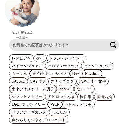
カルぺディエム
井上健斗
検索
レズビアン
ゲイ
トランスジェンダー
バイセクシュアル
アロマンティック
アセクシュアル
カップル
まくのうちぃシネマ
映画
Pickles!
gAytoZ
GAY会話
スナップログ
恋の三十一文字
東京アイスクリーム男子
anone.
性トーク
ジブンヒストリー
チヒロックん家
同性婚
友情結婚
LGBTフレンドリー
PrEP
バビ江ノビッチ
ブリアナ・ギガンテ
しんたか
自分らしく生きるプロジェクト