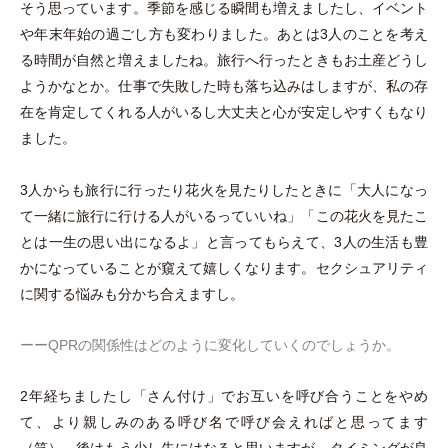
そう思っています。季節を感じる瞬間も増えましたし、イベント
や年末年始の過ごし方も変わりました。あとは3人のことを考え
る時間が自然と増えましたね。旅行へ行ったときもお土産どうし
ようかなとか。仕事で失敗した時も落ち込みはしますが、私の存
在を肯定してくれる人がいるし大丈夫と心が安定しやすくもなり
ました。
3人からも旅行に行ったり花火を見たりしたときに
「
大人になっ
て一緒に旅行に行ける人がいるっていいね
」
「
この花火を見たこ
とは一生の思い出になるよ
」
と言ってもらえて、3人の生活も豊
かになっていることが窺えて嬉しくなります。セクシュアリティ
に関する悩みも分かち合えますし。
ーーQPRの関係性はどのように変化していくのでしょうか。
2年経ちましたし
「
さん付け
」
でお互いを呼び合うことをやめ
て、より親しみのある呼び名で呼び会えればと思ってます
（
笑
）
。後はもう少し先にはなると思いますが、タイミングが良