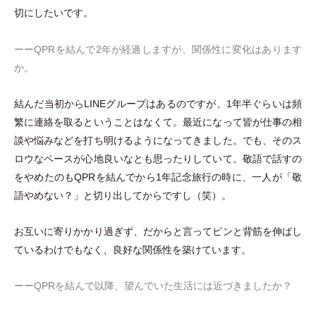
切にしたいです。
ーーQPRを結んで2年が経過しますが、関係性に変化はあります
か。
結んだ当初からLINEグループはあるのですが、1年半ぐらいは頻
繁に連絡を取るということはなくて。最近になって皆が仕事の相
談や悩みなどを打ち明けるようになってきました。でも、そのス
ロウなペースが心地良いなとも思ったりしていて。敬語で話すの
をやめたのもQPRを結んでから1年記念旅行の時に、一人が
「
敬
語やめない？
」
と切り出してからですし
（
笑
）
。
お互いに寄りかかり過ぎず、だからと言ってピンと背筋を伸ばし
ているわけでもなく、良好な関係性を築けています。
ーーQPRを結んで以降、望んでいた生活には近づきましたか？