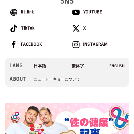
SNS
lit.link
YOUTUBE
TikTok
X
FACEBOOK
INSTAGRAM
LANG
ABOUT
ニュートーキョーについて