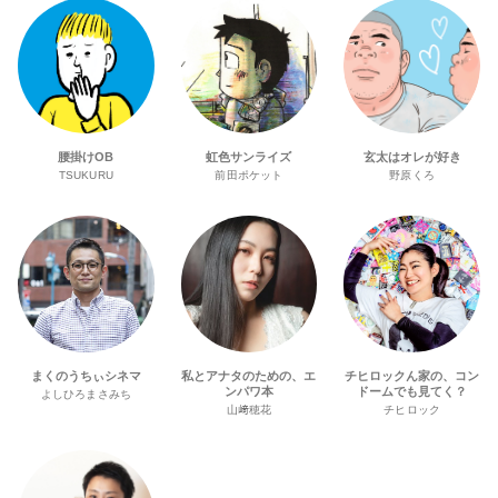
腰掛けOB
虹色サンライズ
玄太はオレが好き
TSUKURU
前田ポケット
野原くろ
まくのうちぃシネマ
私とアナタのための、エ
チヒロックん家の、コン
ンパワ本
ドームでも見てく？
よしひろまさみち
山﨑穂花
チヒロック