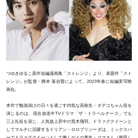
つゆきゆるこ原作短編漫画集
「
ストレンジ
」
より、表題作『スト
レンジ』が監督
・
脚本 落合賢によって、2023年春に短編実写映
画化。
本作で勉強漬けの日々を過ごす内気な高校生
・
オデコちゃん役を
演じるのは、現在放送中TVドラマ
「
ザ
・
トラベルナース
」
でも
三上礼役を演じ、人気急上昇中の荒木飛羽。ドラァグクイーンと
してマルチに活躍するドリアン
・
ロロブリジーダは、ミックスバ
ーでドラァグクイーンとして働くゲイの青年
・
クマさん
（
熊田
）