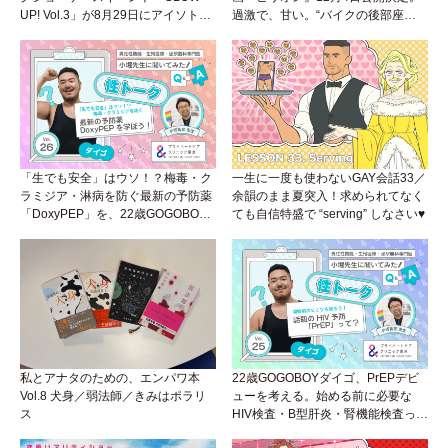
UP! Vol.3」が8月29日にアイソトー
過激で、甘い。“バイクの後部座
プラウンジで開催！
席”から始まるラブストーリー。
「生でも安全」はウソ！？梅毒・ク
一生に一度も使わないGAY会話33／
ラミジア・淋病を防ぐ最新の予防薬
余韻のまま夏突入！求められてなく
「DoxyPEP」を、22歳GOGOBOY
ても自信特盛で “serving” しなさい♥
ダイゴと学ぼう！性トーク〜聞きに
くいことは小堀先生に聞けばイイ！
（Vol.26）
私とアナタのための、エンパワ本
22歳GOGOBOYダイゴ、PrEPデビ
Vol.8 犬身／弱法師／きみはポラリ
ューを考える。始める前に必要な
ス
HIV検査・B型肝炎・腎機能検査っ
て？開始前検査のヒミツを知ろう！