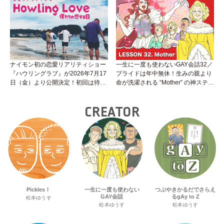
性トーク～聞きにくいことは小堀先
生に聞けばイイ！（Vol.25）
ナイモン初の恋愛リアリティショー
一生に一度も使わないGAY会話32／
『ハウリングラブ』が2026年7月17
プライドは年中無休！生みの親より
日（金）より公開決定！初回は待望
命が洗濯される “Mother” の神ステー
の“GMPD”編！？
ジ
CREATOR
Pickles！
一生に一度も使わない
つぶやきかるだでさらえ
GAY会話
るgAy to Z
松本ゆうす
松本ゆうす
松本ゆうす