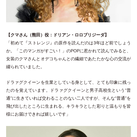
【クマさん
（
熊田
）
役：ドリアン
・
ロロブリジーダ】
「
初めて『ストレンジ』の原作を読んだのは3年ほど前でしょう
か。
「
このマンガがすごい！
」
のPOPに惹かれて読んでみると、
女装のクマさんとオデコちゃんとの繊細であたたかな心の交流が
綴られていました。
ドラァグクイーンを生業としている身として、とても印象に残っ
たのを覚えています。ドラァグクイーンと男子高校生という“普
通”に生きていれば交わることのない二人ですが、そんな“普通”を
飛び出したところに生まれる、キラキラとした彩りと温もりを皆
様にお届けできれば嬉しいです
」