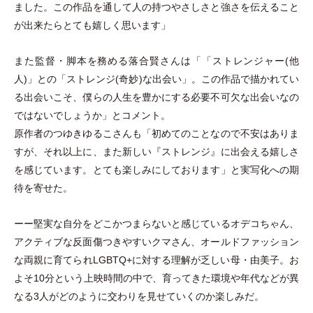
ました。この作品を通して人の持つやさしさと強さを伝えること
が出来たらとても嬉しく思います
」
また監督
・
脚本を務める落合賢さんは
「
「
ストレンジャー(他
人)
」
との
「
ストレンジ(奇妙)な出会い
」
。この作品で描かれてい
る出会いこそ、僕らの人生を豊かにする必要不可欠な出会いなの
ではないでしょうか
」
とコメント。
原作者のつゆきゆるこさんも
「
初めてのことなので不安はありま
すが、それ以上に、また新しい『ストレンジ』に出会える嬉しさ
を感じています。とても楽しみにしております
」
と実写化への期
待を寄せた。
ーー堅実な自分をどこかつまらないと感じているオデコちゃん、
アクティブな反面傷つきやすいクマさん、オールドファッション
な両親に育てられLGBTQ+に対する理解が乏しい母
・
由美子。お
よそ10分という上映時間の中で、育ってきた環境や年代などが異
なる3人がどのように交わりを見せていくのか楽しみだ。