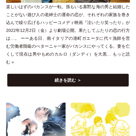
楽しいはずのバカンスが一転。孫もいる寡黙な海の男と結婚した
ことがない遊び人の老紳士の運命の恋が、それぞれの家族を巻き
込んで繰り広げるハッピーコメディ映画『泣いたり笑ったり』が
2022年12月2日
（
金
）
より劇場公開。果たしてふたりの恋の行方
は…。 ーーある日、南イタリアの港町ガエータに代々漁師を営
む労働者階級のぺターニャ一家がバカンスにやってくる。妻を亡
くして現在は男やもめのカルロ
（
ダンディ
）
を大黒…
もっと読
む »
続きを読む ＞