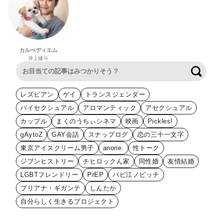
カルぺディエム
井上健斗
検索
レズビアン
ゲイ
トランスジェンダー
バイセクシュアル
アロマンティック
アセクシュアル
カップル
まくのうちぃシネマ
映画
Pickles!
gAytoZ
GAY会話
スナップログ
恋の三十一文字
東京アイスクリーム男子
anone.
性トーク
ジブンヒストリー
チヒロックん家
同性婚
友情結婚
LGBTフレンドリー
PrEP
バビ江ノビッチ
ブリアナ・ギガンテ
しんたか
自分らしく生きるプロジェクト