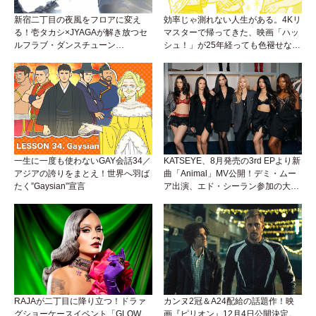
新宿二丁目の夜風をフロアに変え
効率じゃ測れない人生がある。4Kリ
る！壱タカシ×JYAGAが解き放つセ
マスターで帰ってきた、映画「ハッ
ルフラブ・ダンスチューン
シュ！」が25年経っても色褪せない
「Okaaayyy!!!」が遂にリリース！
理由。
一生に一度も使わないGAY会話34／
KATSEYE、8月発売の3rd EPより新
アジアの誇りをまとえ！世界へ羽ば
曲「Animal」MV公開！デミ・ムー
たく”Gaysian”宣言
ア出演、エド・シーラン参加の大胆
アンセムは必聴！
RAJAが二丁目に降り立つ！ドラァ
カンヌ2冠＆A24配給の話題作！映
グショーケースイベント「GLOW
画『ピリオン』12月4日公開決定。