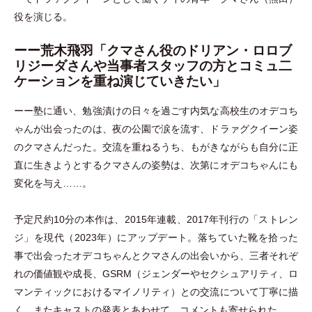
役を演じる。
ーー荒木飛羽「クマさん役のドリアン・ロロブ
リジーダさんや当事者スタッフの方とコミュ二
ケーションを重ね演じていきたい」
ーー塾に通い、勉強漬けの日々を過ごす内気な高校生のオデコち
ゃんが出会ったのは、夜の公園で涙を流す、ドラァグクイーン姿
のクマさんだった。交流を重ねるうち、もがきながらも自分に正
直に生きようとするクマさんの姿勢は、次第にオデコちゃんにも
変化を与え……。
予定尺約10分の本作は、2015年連載、2017年刊行の
「
ストレン
ジ
」
を現代
（
2023年
）
にアップデート。落ちていた靴を拾った
事で出会ったオデコちゃんとクマさんの出会いから、三者それぞ
れの価値観や成長、GSRM
（
ジェンダーやセクシュアリティ、ロ
マンティックにおけるマイノリティ
）
との交流について丁寧に描
く。またキャストの発表とあわせて、コメントも寄せられた。