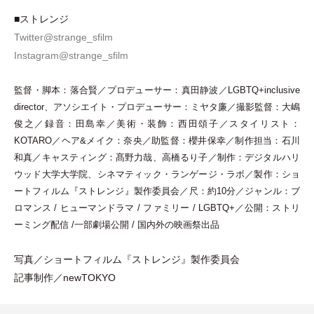
■ストレンジ
Twitter@strange_sfilm
Instagram@strange_sfilm
監督
・
脚本：落合賢／プロデューサー：真田静波／LGBTQ+inclusive
director、アソシエイト
・
プロデューサー：ミヤタ廉／撮影監督：大嶋
俊之／録音：田島幸／美術
・
装飾：西田頌子／スタイリスト：
KOTARO／ヘア&メイク：奈央／助監督：櫻井保幸／制作担当：石川
和真／キャスティング：髙野力哉、高橋るり子／制作：デジタルハリ
ウッド大学大学院、シネマティック
・
ランゲージ
・
ラボ／製作：ショ
ートフィルム『ストレンジ』製作委員会／尺：約10分／ジャンル：ブ
ロマンス / ヒューマンドラマ / ファミリー / LGBTQ+／公開：ストリ
ーミング配信 /一部劇場公開 / 国内外の映画祭出品
写真／ショートフィルム『ストレンジ』製作委員会
記事制作／newTOKYO