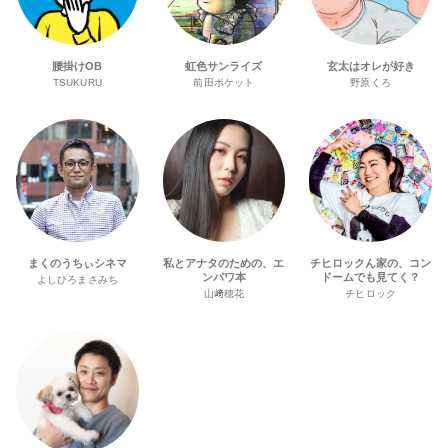
腰掛けOB
虹色サンライズ
玄太はオレが好き
TSUKURU
前田ポケット
野原くろ
まくのうちぃシネマ
私とアナタのための、エ
チヒロックん家の、コン
ンパワ本
ドームでも見てく？
よしひろまさみち
山﨑穂花
チヒロック