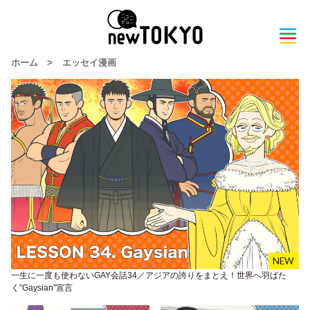
ホーム
>
エッセイ漫画
一生に一度も使わないGAY会話34／アジアの誇りをまとえ！世界へ羽ばた
く”Gaysian”宣言