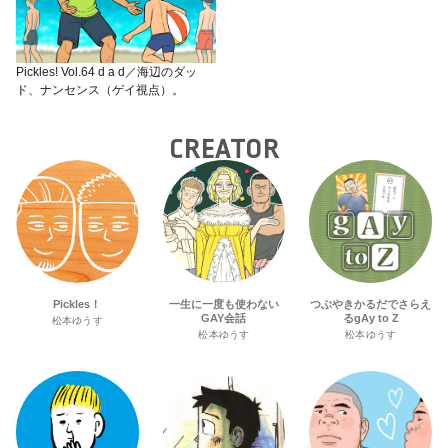
Pickles! Vol.64 d a d／海辺のダッ
ド、ナンセンス（ゲイ視点）。
CREATOR
Pickles！
一生に一度も使わない
つぶやきかるだでさらえ
GAY会話
るgAy to Z
松本ゆうす
松本ゆうす
松本ゆうす