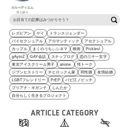
カルぺディエム
井上健斗
検索
レズビアン
ゲイ
トランスジェンダー
バイセクシュアル
アロマンティック
アセクシュアル
カップル
まくのうちぃシネマ
映画
Pickles!
gAytoZ
GAY会話
スナップログ
恋の三十一文字
東京アイスクリーム男子
anone.
性トーク
ジブンヒストリー
チヒロックん家
同性婚
友情結婚
LGBTフレンドリー
PrEP
バビ江ノビッチ
ブリアナ・ギガンテ
しんたか
自分らしく生きるプロジェクト
ARTICLE CATEGORY