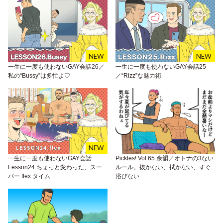
一生に一度も使わないGAY会話26／
一生に一度も使わないGAY会話25
私の“Bussy”は多忙よ♡
／“Rizz”な魅力術
一生に一度も使わないGAY会話
Pickles! Vol.65 余韻／オトナの3ない
Lesson24.ちょっと変わった、スー
ルール。抜かない、拭かない、すぐ
パー flex タイム
浴びない