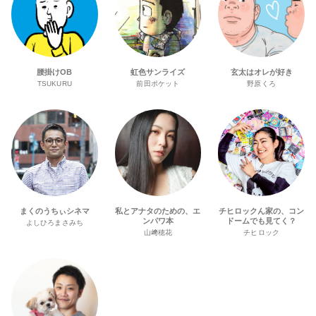
腰掛けOB
虹色サンライズ
玄太はオレが好き
TSUKURU
前田ポケット
野原くろ
まくのうちぃシネマ
私とアナタのための、エ
チヒロックん家の、コン
ンパワ本
ドームでも見てく？
よしひろまさみち
山﨑穂花
チヒロック