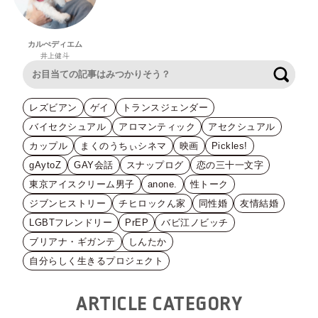
カルぺディエム
井上健斗
検索
レズビアン
ゲイ
トランスジェンダー
バイセクシュアル
アロマンティック
アセクシュアル
カップル
まくのうちぃシネマ
映画
Pickles!
gAytoZ
GAY会話
スナップログ
恋の三十一文字
東京アイスクリーム男子
anone.
性トーク
ジブンヒストリー
チヒロックん家
同性婚
友情結婚
LGBTフレンドリー
PrEP
バビ江ノビッチ
ブリアナ・ギガンテ
しんたか
自分らしく生きるプロジェクト
ARTICLE CATEGORY