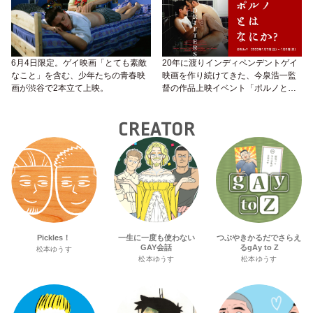
6月4日限定。ゲイ映画「とても素敵
20年に渡りインディペンデントゲイ
なこと」を含む、少年たちの青春映
映画を作り続けてきた、今泉浩一監
画が渋谷で2本立て上映。
督の作品上映イベント「ポルノとは
なにか？」が開催！
CREATOR
Pickles！
一生に一度も使わない
つぶやきかるだでさらえ
GAY会話
るgAy to Z
松本ゆうす
松本ゆうす
松本ゆうす