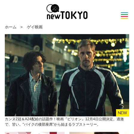
ホーム
>
ゲイ映画
カンヌ2冠＆A24配給の話題作！映画『ピリオン』12月4日公開決定。過激
で、甘い。“バイクの後部座席”から始まるラブストーリー。