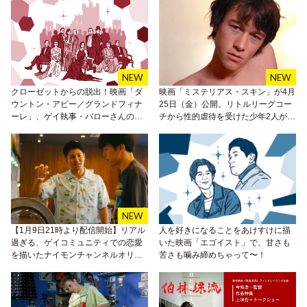
クローゼットからの脱出！映画「ダ
映画「ミステリアス・スキン」が4月
ウントン・アビー／グランドフィナ
25日（金）公開。リトルリーグコー
ーレ」、ゲイ執事・バローさんの成
チから性的虐待を受けた少年2人がた
長は見事！
どり着いた先
【1月9日21時より配信開始】リアル
人を好きになることをあけすけに描
過ぎる、ゲイコミュニティでの恋愛
いた映画「エゴイスト」で、甘さも
を描いたナイモンチャンネルオリジ
苦さも噛み締めちゃって〜！
ナルドラマ「あのときの僕らはま
だ。」W主演の啓太&矢口しょうにイ
ンタビュー！