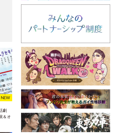
話劇
演＆オ