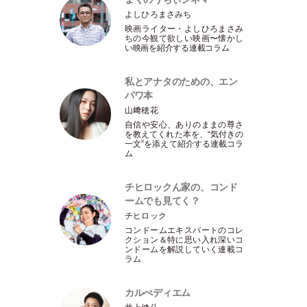
よしひろまさみち
映画ライター
・
よしひろまさみ
ちの今観て欲しい映画〜懐かし
い映画を紹介する連載コラム
私とアナタのための、エン
パワ本
山﨑穂花
自信や安心、ありのままの尊さ
を教えてくれた本を、“気付きの
一文”を添えて紹介する連載コラ
ム
チヒロックん家の、コンド
ームでも見てく？
チヒロック
コンドームエキスパートのコレ
クション＆特に思い入れ深いコ
ンドームを解説していく連載コ
ラム
カルぺディエム