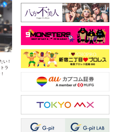
たい！
いトラ
語！