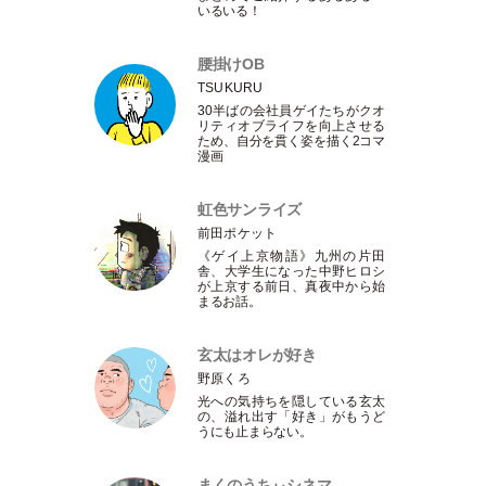
いるいる！
腰掛けOB
TSUKURU
30半ばの会社員ゲイたちがクオ
リティオブライフを向上させる
ため、自分を貫く姿を描く2コマ
漫画
虹色サンライズ
前田ポケット
《ゲイ上京物語》九州の片田
舎、大学生になった中野ヒロシ
が上京する前日、真夜中から始
まるお話。
玄太はオレが好き
野原くろ
光への気持ちを隠している玄太
の、溢れ出す
「
好き
」
がもうど
うにも止まらない。
まくのうちぃシネマ