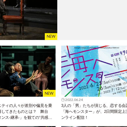
2022.06.24
ニティの人々が差別や偏見を乗
3人の「男」たちが演じる、恋する会
得してきたものとは？ 舞台
「海へモンスター」が、2日間限定上
ンス-継承-」を観ての“共感と
ンライン配信！
” by エスムラルダ