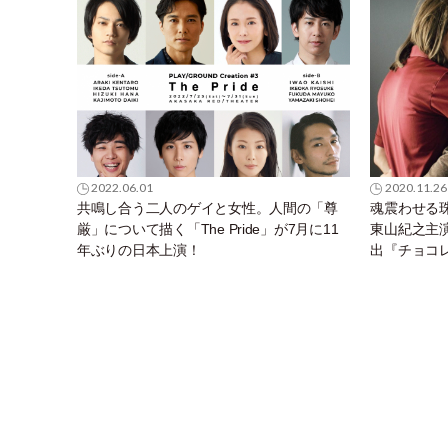
2022.06.01
2020.11.26
共鳴し合う二人のゲイと女性。人間の「尊
魂震わせる
厳」について描く「The Pride」が7月に11
東山紀之主
年ぶりの日本上演！
出『チョコ