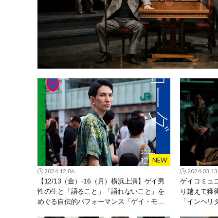
2024.12.06
2024.03.13
【12/13（金）-16（月）横浜上演】ゲイ男
ゲイコミュ
性の生と「語ること」「語れないこと」を
り越えて獲
めぐる自伝的パフォーマンス「ゲイ・モノ
「インヘリタ
ローグ」。
継承について