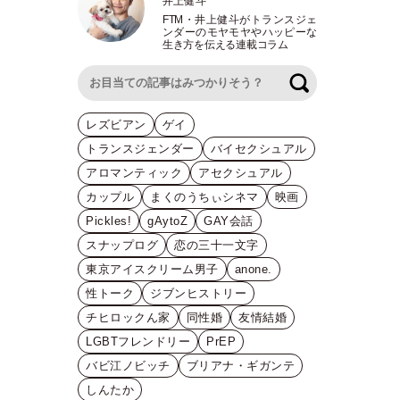
井上健斗
FTM
・
井上健斗がトランスジェ
ンダーのモヤモヤやハッピーな
生き方を伝える連載コラム
検索
レズビアン
ゲイ
トランスジェンダー
バイセクシュアル
アロマンティック
アセクシュアル
カップル
まくのうちぃシネマ
映画
Pickles!
gAytoZ
GAY会話
スナップログ
恋の三十一文字
東京アイスクリーム男子
anone.
性トーク
ジブンヒストリー
チヒロックん家
同性婚
友情結婚
LGBTフレンドリー
PrEP
バビ江ノビッチ
ブリアナ・ギガンテ
しんたか