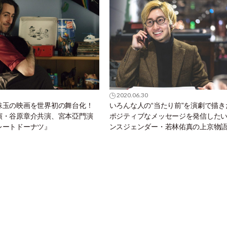
2020.06.30
珠玉の映画を世界初の舞台化！
いろんな人の“当たり前”を演劇で描き
演・谷原章介共演、宮本亞門演
ポジティブなメッセージを発信した
レートドーナツ』
ンスジェンダー・若林佑真の上京物