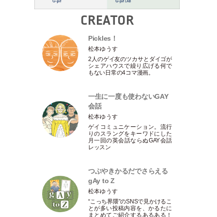
CREATOR
Pickles！
松本ゆうす
2人のゲイ友のツカサとダイゴが
シェアハウスで繰り広げる何で
もない日常の4コマ漫画。
一生に一度も使わないGAY
会話
松本ゆうす
ゲイコミュニケーション。流行
りのスラングをキーワドにした
月一回の英会話ならぬGAY会話
レッスン
つぶやきかるだでさらえる
gAy to Z
松本ゆうす
“こっち界隈”のSNSで見かけるこ
とが多い投稿内容を、かるたに
まとめてご紹介するあるある！