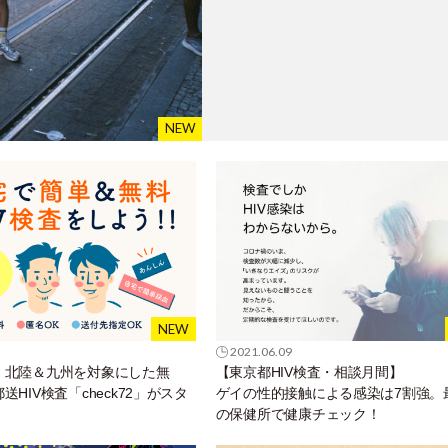
2021.06.09
】北陸＆九州を対象にした無
【東京都HIV検査・相談月間】
HIV検査「check72」がスタ
ゲイの性的接触による感染は7割強。
の保健所で健康チェック！