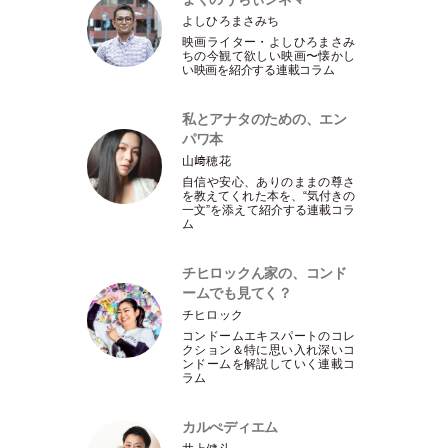
よしひろまさみち
映画ライター
・
よしひろまさみ
ちの今観て欲しい映画〜懐かし
い映画を紹介する連載コラム
私とアナタのための、エン
パワ本
山﨑穂花
自信や安心、ありのままの尊さ
を教えてくれた本を、“気付きの
一文”を添えて紹介する連載コラ
ム
チヒロックん家の、コンド
ームでも見てく？
チヒロック
コンドームエキスパートのコレ
クション＆特に思い入れ深いコ
ンドームを解説していく連載コ
ラム
カルぺディエム