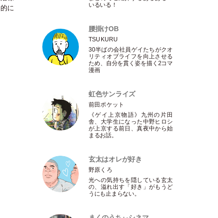
いるいる！
期的に
腰掛けOB
TSUKURU
30半ばの会社員ゲイたちがクオ
リティオブライフを向上させる
ため、自分を貫く姿を描く2コマ
漫画
虹色サンライズ
前田ポケット
《ゲイ上京物語》九州の片田
舎、大学生になった中野ヒロシ
が上京する前日、真夜中から始
まるお話。
玄太はオレが好き
野原くろ
光への気持ちを隠している玄太
の、溢れ出す
「
好き
」
がもうど
うにも止まらない。
まくのうちぃシネマ