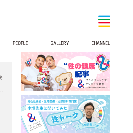
PEOPLE
GALLERY
CHANNEL
光
会レ