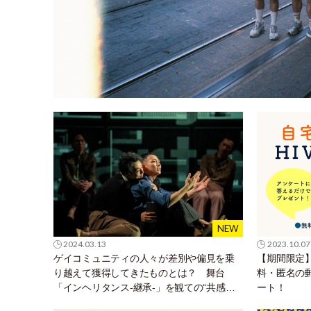
2024.03.13
2023.10.07
ゲイコミュニティの人々が差別や偏見を乗
【期間限定
り越えて獲得してきたものとは？ 舞台
料・匿名の郵送
「インヘリタンス-継承-」を観ての“共感と
ート！
継承について” by エスムラルダ