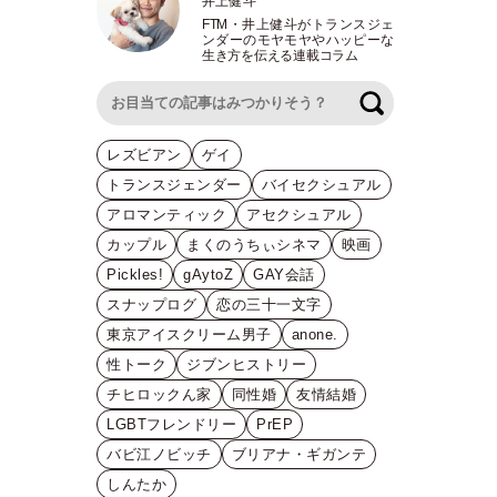
井上健斗
FTM
・
井上健斗がトランスジェ
ンダーのモヤモヤやハッピーな
生き方を伝える連載コラム
検索
レズビアン
ゲイ
トランスジェンダー
バイセクシュアル
アロマンティック
アセクシュアル
カップル
まくのうちぃシネマ
映画
Pickles!
gAytoZ
GAY会話
スナップログ
恋の三十一文字
東京アイスクリーム男子
anone.
性トーク
ジブンヒストリー
チヒロックん家
同性婚
友情結婚
LGBTフレンドリー
PrEP
バビ江ノビッチ
ブリアナ・ギガンテ
しんたか