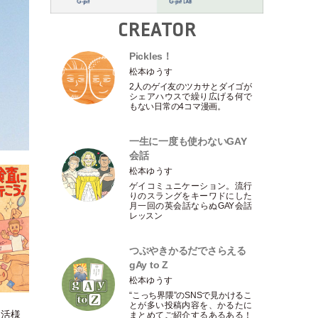
CREATOR
Pickles！
松本ゆうす
2人のゲイ友のツカサとダイゴが
シェアハウスで繰り広げる何で
もない日常の4コマ漫画。
一生に一度も使わないGAY
会話
松本ゆうす
ゲイコミュニケーション。流行
りのスラングをキーワドにした
月一回の英会話ならぬGAY会話
レッスン
つぶやきかるだでさらえる
gAy to Z
松本ゆうす
“こっち界隈”のSNSで見かけるこ
とが多い投稿内容を、かるたに
生活様
まとめてご紹介するあるある！