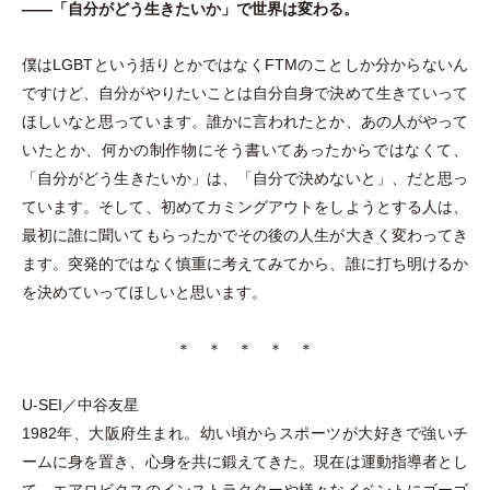
——
「
自分がどう生きたいか
」
で世界は変わる。
僕はLGBTという括りとかではなくFTMのことしか分からないん
ですけど、自分がやりたいことは自分自身で決めて生きていって
ほしいなと思っています。誰かに言われたとか、あの人がやって
いたとか、何かの制作物にそう書いてあったからではなくて、
「
自分がどう生きたいか
」
は、
「
自分で決めないと
」
、だと思っ
ています。そして、初めてカミングアウトをしようとする人は、
最初に誰に聞いてもらったかでその後の人生が大きく変わってき
ます。突発的ではなく慎重に考えてみてから、誰に打ち明けるか
を決めていってほしいと思います。
＊ ＊ ＊ ＊ ＊
U-SEI／中谷友星
1982年、大阪府生まれ。幼い頃からスポーツが大好きで強いチ
ームに身を置き、心身を共に鍛えてきた。現在は運動指導者とし
て、エアロビクスのインストラクターや様々なイベントにゴーゴ