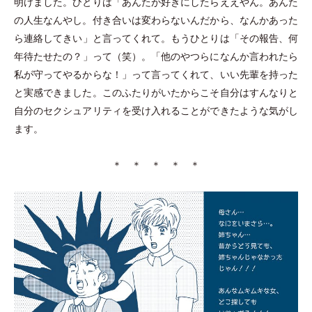
明けました。ひとりは
「
あんたが好きにしたらええやん。あんた
の人生なんやし。付き合いは変わらないんだから、なんかあった
ら連絡してきい
」
と言ってくれて。もうひとりは
「
その報告、何
年待たせたの？
」
って
（
笑
）
。
「
他のやつらになんか言われたら
私が守ってやるからな！
」
って言ってくれて、いい先輩を持った
と実感できました。このふたりがいたからこそ自分はすんなりと
自分のセクシュアリティを受け入れることができたような気がし
ます。
＊ ＊ ＊ ＊ ＊