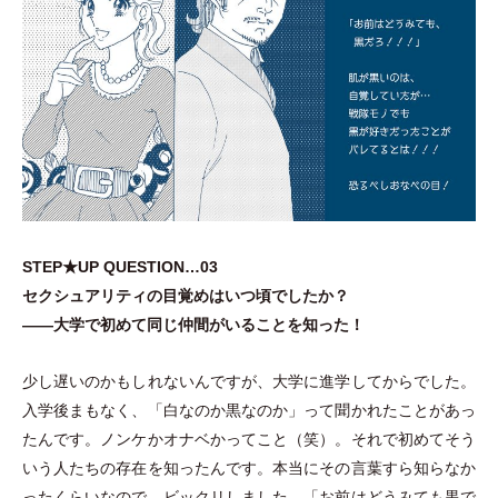
STEP★UP QUESTION…03
セクシュアリティの目覚めはいつ頃でしたか？
——大学で初めて同じ仲間がいることを知った！
少し遅いのかもしれないんですが、大学に進学してからでした。
入学後まもなく、
「
白なのか黒なのか
」
って聞かれたことがあっ
たんです。ノンケかオナベかってこと
（
笑
）
。それで初めてそう
いう人たちの存在を知ったんです。本当にその言葉すら知らなか
ったくらいなので、ビックリしました。
「
お前はどうみても黒で