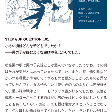
STEP★UP QUESTION…01
小さい頃はどんな子どもでしたか？
——男の子が好むような遊びや色ばかりでした。
幼稚園の頃は男の子友達としか遊んでいなかったですね。その頃
はそれが変だとは思っていませんでした。また、持ち物や靴など
がいつも母親が準備してくれるものと僕がほしかったものと異な
っていたんです。女の子らしい可愛い色のものよりかは黒が好き
で、黒い靴や戦隊ヒーローもブラック役が好きでしたね。友達と
戦隊ヒーローごっこする時は弱い男の子はピンク役にしたりする
こともあったくらい
（
笑
）
。でも親は絶対ダメということはなく
て、色々ほしい物は買ってくれました。ただ、ランドセルだけは