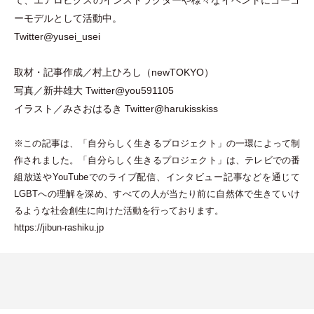
ーモデルとして活動中。
Twitter@yusei_usei
取材
・
記事作成／村上ひろし
（
newTOKYO
）
写真／新井雄大
Twitter@you591105
イラスト／みさおはるき
Twitter@harukisskiss
※この記事は、
「
自分らしく生きるプロジェクト
」
の一環によって制
作されました。
「
自分らしく生きるプロジェクト
」
は、テレビでの番
組放送やYouTubeでのライブ配信、インタビュー記事などを通じて
LGBTへの理解を深め、すべての人が当たり前に自然体で生きていけ
るような社会創生に向けた活動を行っております。
https://jibun-rashiku.jp