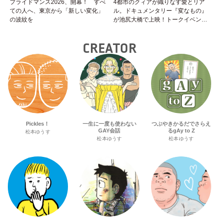
プライドマンス2026、開幕！ すべ
4都市のクィアが織りなす愛とリア
ての人へ、東京から「新しい変化」
ル。ドキュメンタリー『変なもの』
の波紋を
が池尻大橋で上映！トークイベント
やナイトパーティーも。
CREATOR
Pickles！
一生に一度も使わない
つぶやきかるだでさらえ
GAY会話
るgAy to Z
松本ゆうす
松本ゆうす
松本ゆうす