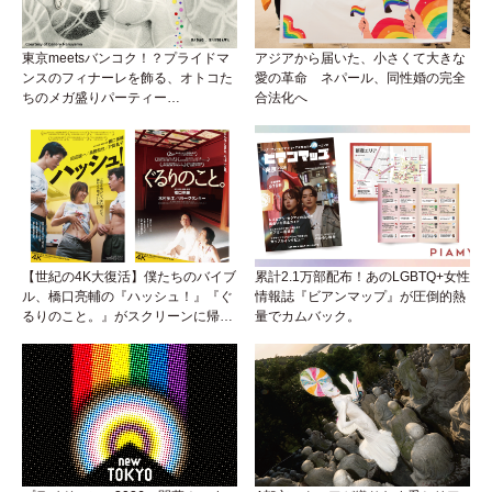
東京meetsバンコク！？プライドマ
アジアから届いた、小さくて大きな
ンスのフィナーレを飾る、オトコた
愛の革命 ネパール、同性婚の完全
ちのメガ盛りパーティー
合法化へ
『BEEFCAKE 第9弾』がアイソに襲
来！
【世紀の4K大復活】僕たちのバイブ
累計2.1万部配布！あのLGBTQ+女性
ル、橋口亮輔の『ハッシュ！』『ぐ
情報誌『ビアンマップ』が圧倒的熱
るりのこと。』がスクリーンに帰っ
量でカムバック。
てくる！めんどくさいリアルと生き
ていくためのサバイバル・ガイド