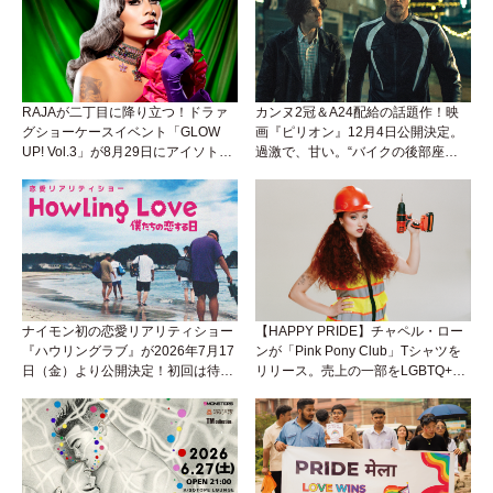
RAJAが二丁目に降り立つ！ドラァ
カンヌ2冠＆A24配給の話題作！映
グショーケースイベント「GLOW
画『ピリオン』12月4日公開決定。
UP! Vol.3」が8月29日にアイソトー
過激で、甘い。“バイクの後部座
プラウンジで開催！
席”から始まるラブストーリー。
ナイモン初の恋愛リアリティショー
【HAPPY PRIDE】チャペル・ロー
『ハウリングラブ』が2026年7月17
ンが「Pink Pony Club」Tシャツを
日（金）より公開決定！初回は待望
リリース。売上の一部をLGBTQ+＆
の“GMPD”編！？
トランスジェンダーユース支援プロ
ジェクトへ寄付