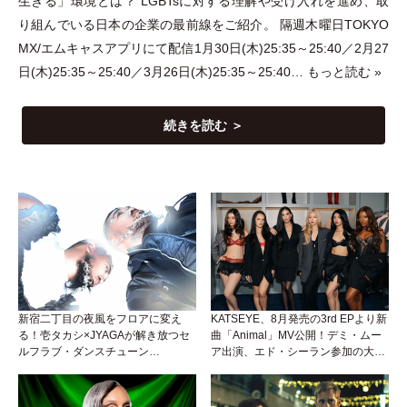
生きる
」
環境とは？ LGBTsに対する理解や受け入れを進め、取
り組んでいる日本の企業の最前線をご紹介。 隔週木曜日TOKYO
MX/エムキャスアプリにて配信1月30日(木)25:35～25:40／2月27
日(木)25:35～25:40／3月26日(木)25:35～25:40…
もっと読む »
続きを読む ＞
新宿二丁目の夜風をフロアに変え
KATSEYE、8月発売の3rd EPより新
る！壱タカシ×JYAGAが解き放つセ
曲「Animal」MV公開！デミ・ムー
ルフラブ・ダンスチューン
ア出演、エド・シーラン参加の大胆
「Okaaayyy!!!」が遂にリリース！
アンセムは必聴！