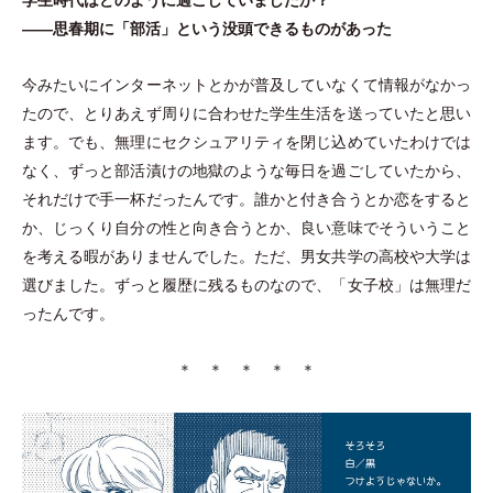
学生時代はどのように過ごしていましたか？
——思春期に
「
部活
」
という没頭できるものがあった
今みたいにインターネットとかが普及していなくて情報がなかっ
たので、とりあえず周りに合わせた学生生活を送っていたと思い
ます。でも、無理にセクシュアリティを閉じ込めていたわけでは
なく、ずっと部活漬けの地獄のような毎日を過ごしていたから、
それだけで手一杯だったんです。誰かと付き合うとか恋をすると
か、じっくり自分の性と向き合うとか、良い意味でそういうこと
を考える暇がありませんでした。ただ、男女共学の高校や大学は
選びました。ずっと履歴に残るものなので、
「
女子校
」
は無理だ
ったんです。
＊ ＊ ＊ ＊ ＊