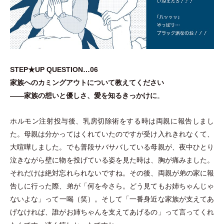
STEP★UP QUESTION…06
家族へのカミングアウトについて教えてください
——家族の想いと優しさ、愛を知るきっかけに
。
ホルモン注射投与後、乳房切除術をする時は両親に報告しまし
た。母親は分かってはくれていたのですが受け入れきれなくて、
大喧嘩しました。でも普段サバサバしている母親が、夜中ひとり
泣きながら壁に物を投げている姿を見た時は、胸が痛みました。
それだけは絶対忘れられないですね。その後、両親が弟の家に報
告しに行った際、弟が
「
何を今さら。どう見てもお姉ちゃんじゃ
ないよな
」
って一喝
（
笑
）
。そして
「
一番身近な家族が支えてあ
げなければ、誰がお姉ちゃんを支えてあげるの
」
って言ってくれ