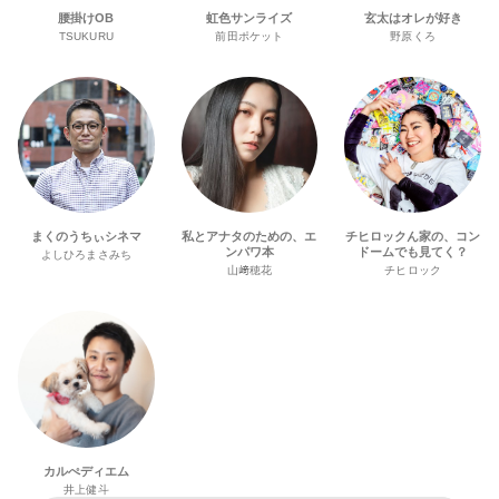
腰掛けOB
虹色サンライズ
玄太はオレが好き
TSUKURU
前田ポケット
野原くろ
まくのうちぃシネマ
私とアナタのための、エ
チヒロックん家の、コン
ンパワ本
ドームでも見てく？
よしひろまさみち
山﨑穂花
チヒロック
カルぺディエム
井上健斗