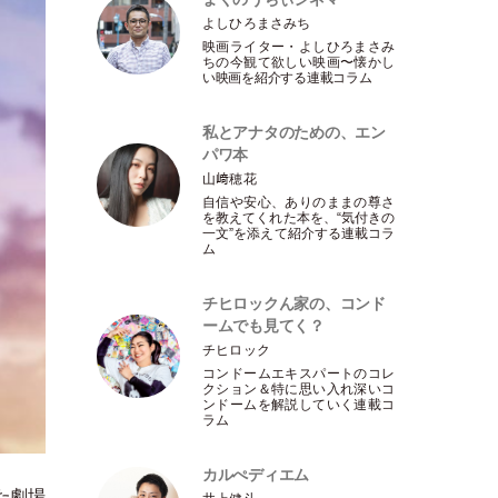
よしひろまさみち
映画ライター
・
よしひろまさみ
ちの今観て欲しい映画〜懐かし
い映画を紹介する連載コラム
私とアナタのための、エン
パワ本
山﨑穂花
自信や安心、ありのままの尊さ
を教えてくれた本を、“気付きの
一文”を添えて紹介する連載コラ
ム
チヒロックん家の、コンド
ームでも見てく？
チヒロック
コンドームエキスパートのコレ
クション＆特に思い入れ深いコ
ンドームを解説していく連載コ
ラム
カルぺディエム
た劇場