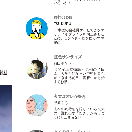
いるいる！
腰掛けOB
TSUKURU
30半ばの会社員ゲイたちがクオ
リティオブライフを向上させる
ため、自分を貫く姿を描く2コマ
漫画
虹色サンライズ
前田ポケット
《ゲイ上京物語》九州の片田
海辺
舎、大学生になった中野ヒロシ
が上京する前日、真夜中から始
まるお話。
玄太はオレが好き
野原くろ
光への気持ちを隠している玄太
の、溢れ出す
「
好き
」
がもうど
うにも止まらない。
まくのうちぃシネマ