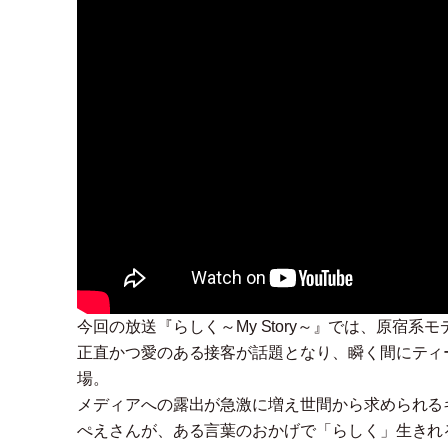
今回の放送『らしく～My Story～』では、原宿
正直かつ愛のある接客が話題となり、瞬く間にティ
場。
メディアへの露出が急激に増え世間から求められる
ぺえさんが、ある言葉のおかげで
「
らしく
」
生きれ