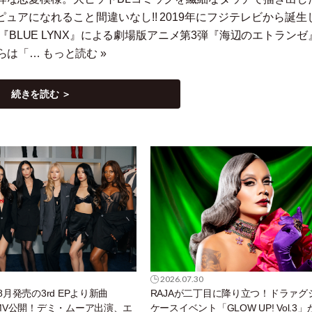
ュアになれること間違いなし!! 2019年にフジテレビから誕生
BLUE LYNX』による劇場版アニメ第3弾『海辺のエトランゼ
らは
「
…
もっと読む »
続きを読む ＞
2026.07.30
、8月発売の3rd EPより新曲
RAJAが二丁目に降り立つ！ドラァグ
l」MV公開！デミ・ムーア出演、エ
ケースイベント「GLOW UP! Vol.3」