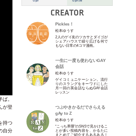
CREATOR
Pickles！
松本ゆうす
2人のゲイ友のツカサとダイゴが
シェアハウスで繰り広げる何で
もない日常の4コマ漫画。
一生に一度も使わないGAY
会話
松本ゆうす
ゲイコミュニケーション。流行
りのスラングをキーワドにした
月一回の英会話ならぬGAY会話
レッスン
半ば。
んが登
つぶやきかるだでさらえる
gAy to Z
松本ゆうす
を持つ
“こっち界隈”のSNSで見かけるこ
の自分
とが多い投稿内容を、かるたに
まとめてご紹介するあるある！