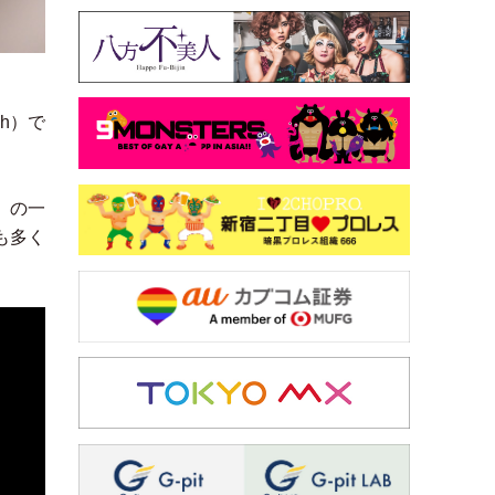
h
）
で
』の一
も多く