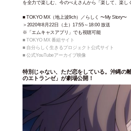
を全力で楽しむ、今のぺえさんから
「
楽して、楽し
■ TOKYO MX
（
地上波9ch
）
／らしく 〜My Story〜
＞2020年8月22日
（
土
）
17:55～18:00 放送
※
「
エムキャスアプリ
」
でも視聴可能
■ TOKYO MX 番組サイト
■ 自分らしく生きるプロジェクト公式サイト
■ 公式YouTubeアーカイブ映像
特別じゃない、ただ恋をしている。沖縄の
のエトランゼ」が劇場公開！