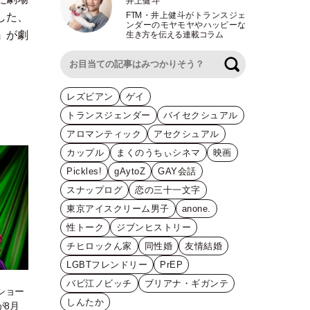
井上健斗
FTM
・
井上健斗がトランスジェ
した、
ンダーのモヤモヤやハッピーな
』が劇
生き方を伝える連載コラム
検索
レズビアン
ゲイ
トランスジェンダー
バイセクシュアル
アロマンティック
アセクシュアル
カップル
まくのうちぃシネマ
映画
Pickles!
gAytoZ
GAY会話
スナップログ
恋の三十一文字
東京アイスクリーム男子
anone.
性トーク
ジブンヒストリー
チヒロックん家
同性婚
友情結婚
LGBTフレンドリー
PrEP
バビ江ノビッチ
ブリアナ・ギガンテ
ショー
しんたか
が8月