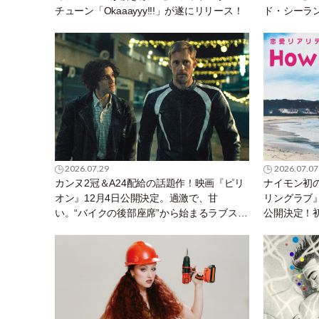
チューン「Okaaayyy!!!」が遂にリリース！
ド・シーラ
2026.07.29
2026.07.07
カンヌ2冠＆A24配給の話題作！映画『ピリ
ナイモン初
オン』12月4日公開決定。過激で、甘
リングラブ』
い。“バイクの後部座席”から始まるラブスト
公開決定！初
ーリー。