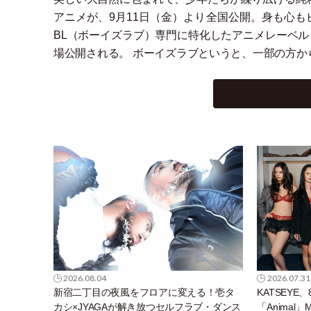
アニメが、9月11日
（
金
）
より全国公開。身も心もピ
BL
（
ボーイズラブ
）
専門に特化したアニメレーベル『
場公開される。 ボーイズラブというと、一部の方か
2026.08.04
2026.07.31
新宿二丁目の夜風をフロアに変える！壱タ
KATSEYE
カシ×JYAGAが解き放つセルフラブ・ダンス
「Anima