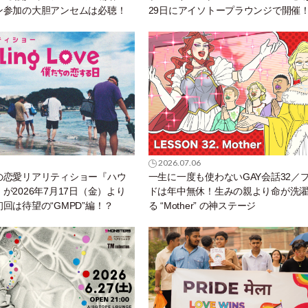
ン参加の大胆アンセムは必聴！
29日にアイソトープラウンジで開催
2026.07.06
の恋愛リアリティショー『ハウ
一生に一度も使わないGAY会話32／
が2026年7月17日（金）より
ドは年中無休！生みの親より命が洗
回は待望の“GMPD”編！？
る “Mother” の神ステージ