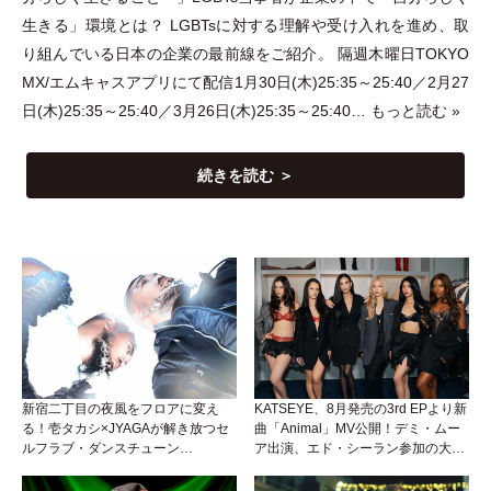
生きる
」
環境とは？ LGBTsに対する理解や受け入れを進め、取
り組んでいる日本の企業の最前線をご紹介。 隔週木曜日TOKYO
MX/エムキャスアプリにて配信1月30日(木)25:35～25:40／2月27
日(木)25:35～25:40／3月26日(木)25:35～25:40…
もっと読む »
続きを読む ＞
新宿二丁目の夜風をフロアに変え
KATSEYE、8月発売の3rd EPより新
る！壱タカシ×JYAGAが解き放つセ
曲「Animal」MV公開！デミ・ムー
ルフラブ・ダンスチューン
ア出演、エド・シーラン参加の大胆
「Okaaayyy!!!」が遂にリリース！
アンセムは必聴！