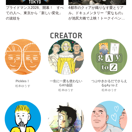
プライドマンス2026、開幕！ すべ
4都市のクィアが織りなす愛とリア
ての人へ、東京から「新しい変化」
ル。ドキュメンタリー『変なもの』
の波紋を
が池尻大橋で上映！トークイベント
やナイトパーティーも。
CREATOR
Pickles！
一生に一度も使わない
つぶやきかるだでさらえ
GAY会話
るgAy to Z
松本ゆうす
松本ゆうす
松本ゆうす