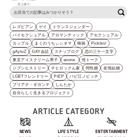
井上健斗
検索
レズビアン
ゲイ
トランスジェンダー
バイセクシュアル
アロマンティック
アセクシュアル
カップル
まくのうちぃシネマ
映画
Pickles!
gAytoZ
GAY会話
スナップログ
恋の三十一文字
東京アイスクリーム男子
anone.
性トーク
ジブンヒストリー
チヒロックん家
同性婚
友情結婚
LGBTフレンドリー
PrEP
バビ江ノビッチ
ブリアナ・ギガンテ
しんたか
自分らしく生きるプロジェクト
ARTICLE CATEGORY
NEWS
LIFE STYLE
ENTERTAINMENT