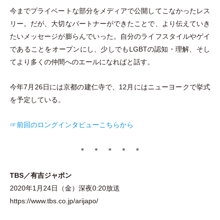
今までプライベートな部分をメディアで公開してこなかったレス
リー。だが、大切なパートナーができたことで、より伝えていき
たいメッセージが膨らんでいった。自分のライフスタイルやゲイ
であることをオープンにし、少しでもLGBTの認知
・
理解、そし
てより多くの仲間へのエールになればと話す。
今年7月26日には京都の建仁寺で、12月にはニューヨークで挙式
を予定している。
☞前回のロングインタビューこちらから
＊ ＊ ＊ ＊ ＊
TBS／有吉ジャポン
2020年1月24日
（
金
）
深夜0:20放送
https://www.tbs.co.jp/arijapo/