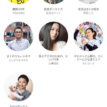
腰掛けOB
虹色サンライズ
玄太はオレが好き
TSUKURU
前田ポケット
野原くろ
まくのうちぃシネマ
私とアナタのための、エ
チヒロックん家の、コン
ンパワ本
ドームでも見てく？
よしひろまさみち
山﨑穂花
チヒロック
カルぺディエム