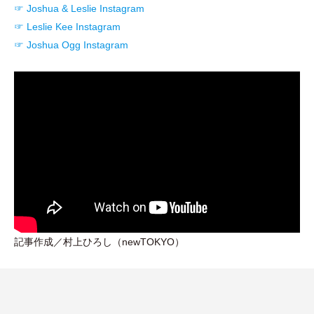
☞
Joshua & Leslie Instagram
☞
Leslie Kee Instagram
☞
Joshua Ogg Instagram
記事作成／村上ひろし
（
newTOKYO
）