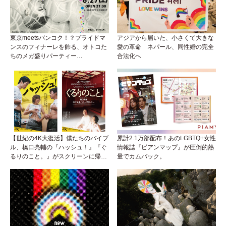
東京meetsバンコク！？プライドマ
アジアから届いた、小さくて大きな
ンスのフィナーレを飾る、オトコた
愛の革命 ネパール、同性婚の完全
ちのメガ盛りパーティー
合法化へ
『BEEFCAKE 第9弾』がアイソに襲
来！
【世紀の4K大復活】僕たちのバイブ
累計2.1万部配布！あのLGBTQ+女性
ル、橋口亮輔の『ハッシュ！』『ぐ
情報誌『ビアンマップ』が圧倒的熱
るりのこと。』がスクリーンに帰っ
量でカムバック。
てくる！めんどくさいリアルと生き
ていくためのサバイバル・ガイド