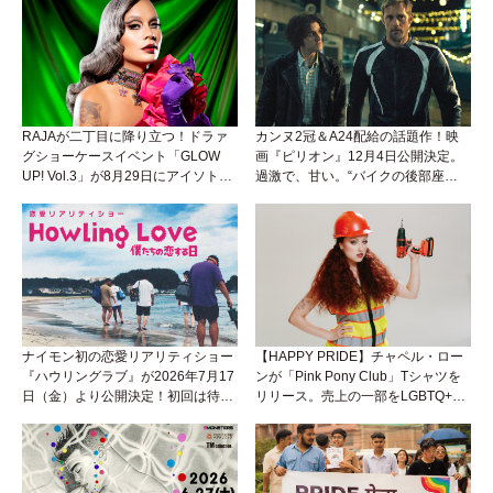
RAJAが二丁目に降り立つ！ドラァ
カンヌ2冠＆A24配給の話題作！映
グショーケースイベント「GLOW
画『ピリオン』12月4日公開決定。
UP! Vol.3」が8月29日にアイソトー
過激で、甘い。“バイクの後部座
プラウンジで開催！
席”から始まるラブストーリー。
ナイモン初の恋愛リアリティショー
【HAPPY PRIDE】チャペル・ロー
『ハウリングラブ』が2026年7月17
ンが「Pink Pony Club」Tシャツを
日（金）より公開決定！初回は待望
リリース。売上の一部をLGBTQ+＆
の“GMPD”編！？
トランスジェンダーユース支援プロ
ジェクトへ寄付