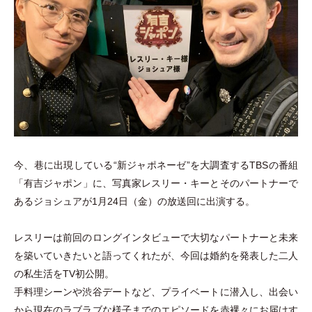
今、巷に出現している“新ジャポネーゼ”を大調査するTBSの番組
「
有吉ジャポン
」
に、写真家レスリー
・
キーとそのパートナーで
あるジョシュアが1月24日
（
金
）
の放送回に出演する。
レスリーは前回のロングインタビューで大切なパートナーと未来
を築いていきたいと語ってくれたが、今回は婚約を発表した二人
の私生活をTV初公開。
手料理シーンや渋谷デートなど、プライベートに潜入し、出会い
から現在のラブラブな様子までのエピソードを赤裸々にお届けす