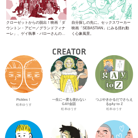
クローゼットからの脱出！映画「ダ
自分探しの先に。セックスワーカー
ウントン・アビー／グランドフィナ
映画「SEBASTIAN」にみる揺れ動
ーレ」、ゲイ執事・バローさんの成
く心象風景。
長は見事！
CREATOR
Pickles！
一生に一度も使わない
つぶやきかるだでさらえ
GAY会話
るgAy to Z
松本ゆうす
松本ゆうす
松本ゆうす