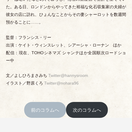
た。ある日、ロンドンからやってきた裕福な化石収集家の夫婦が
彼女の店に訪れ、ひょんなことからその妻シャーロットを数週間
預かることに……。
監督：フランシス
・
リー
出演：ケイト
・
ウィンスレット、シアーシャ
・
ローナン ほか
配信：現在、TOHOシネマズ シャンテほか全国順次ロードショ
ー中
文／よしひろまさみち
Twitter@hannysroom
イラスト／野原くろ
Twitter@nohara96
前のコラムへ
次のコラムへ