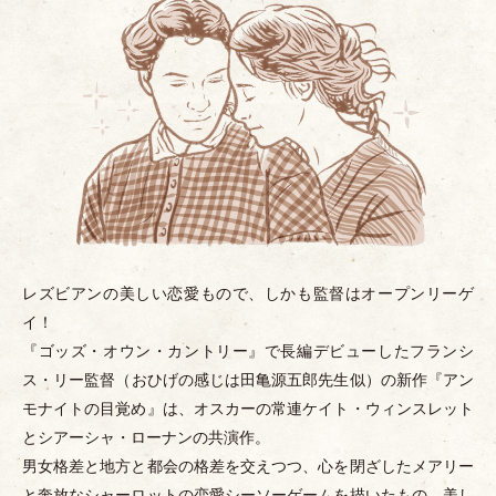
レズビアンの美しい恋愛もので、しかも監督はオープンリーゲ
イ！
『ゴッズ
・
オウン
・
カントリー』で長編デビューしたフランシ
ス
・
リー監督
（
おひげの感じは田亀源五郎先生似
）
の新作『アン
モナイトの目覚め』は、オスカーの常連ケイト
・
ウィンスレット
とシアーシャ
・
ローナンの共演作。
男女格差と地方と都会の格差を交えつつ、心を閉ざしたメアリー
と奔放なシャーロットの恋愛シーソーゲームを描いたもの。美し