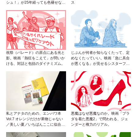
シュ！」が25年経っても色褪せない
ス
理由。
祝祭（パレード）の原点にある光と
じぶんが何者か知らなくたって、定
影。映画「熱狂をこえて」が問いか
めなくたっていい。映画「急に具合
ける、対話と包括のダイナミズム。
が悪くなる」が見せるシスターフッ
ドのカタチ。
私とアナタのための、エンパワ本
悪魔はなぜ悪魔なのか。映画「プラ
Vol.7 オレンジだけが果物じゃない
ダを着た悪魔2」で問われる、ジェ
／美しい夏／いちばんここに似合う
ンダーと権力のリアル。
人