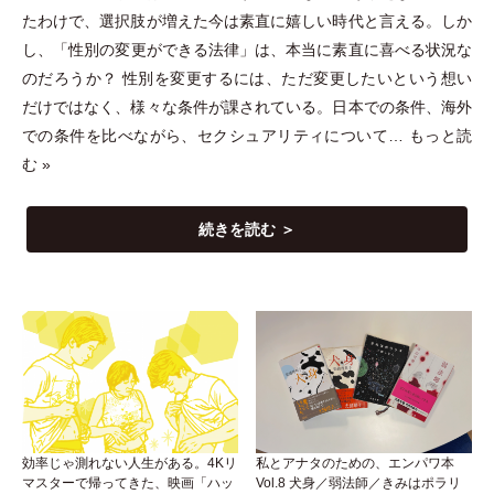
たわけで、選択肢が増えた今は素直に嬉しい時代と言える。しか
し、
「
性別の変更ができる法律
」
は、本当に素直に喜べる状況な
のだろうか？ 性別を変更するには、ただ変更したいという想い
だけではなく、様々な条件が課されている。日本での条件、海外
での条件を比べながら、セクシュアリティについて…
もっと読
む »
続きを読む ＞
効率じゃ測れない人生がある。4Kリ
私とアナタのための、エンパワ本
マスターで帰ってきた、映画「ハッ
Vol.8 犬身／弱法師／きみはポラリ