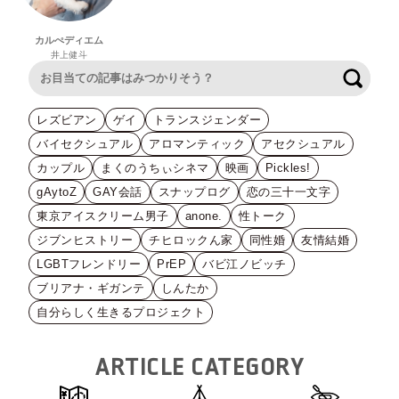
カルぺディエム
井上健斗
検索
レズビアン
ゲイ
トランスジェンダー
バイセクシュアル
アロマンティック
アセクシュアル
カップル
まくのうちぃシネマ
映画
Pickles!
gAytoZ
GAY会話
スナップログ
恋の三十一文字
東京アイスクリーム男子
anone.
性トーク
ジブンヒストリー
チヒロックん家
同性婚
友情結婚
LGBTフレンドリー
PrEP
バビ江ノビッチ
ブリアナ・ギガンテ
しんたか
自分らしく生きるプロジェクト
ARTICLE CATEGORY