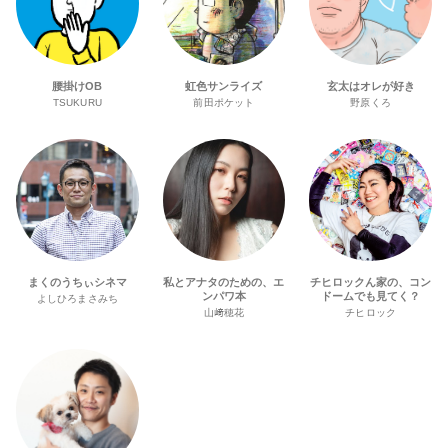
腰掛けOB
虹色サンライズ
玄太はオレが好き
TSUKURU
前田ポケット
野原くろ
まくのうちぃシネマ
私とアナタのための、エ
チヒロックん家の、コン
ンパワ本
ドームでも見てく？
よしひろまさみち
山﨑穂花
チヒロック