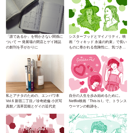
「誰であるか」を明かさない関係に
シスターフッドとマイノリティ。映
ついて ー 発展場の閉店とゲイ雑誌
画「ウィキッド 永遠の約束」で長い
の創刊を手がかりに
ものに巻かれる危険性に、気づき
を。
私とアナタのための、エンパワ本
自分の人生を歩み始めるために。
Vol.6 新宿二丁目／珍奇絶倫 小沢写
Netflix映画「This is I」で、トランス
真館／浅草芸能とゲイの近代史
ウーマンの軌跡を。