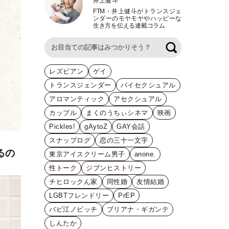
井上健斗
FTM
・
井上健斗がトランスジェ
ンダーのモヤモヤやハッピーな
生き方を伝える連載コラム
検索
レズビアン
ゲイ
トランスジェンダー
バイセクシュアル
アロマンティック
アセクシュアル
カップル
まくのうちぃシネマ
映画
Pickles!
gAytoZ
GAY会話
スナップログ
恋の三十一文字
るの
東京アイスクリーム男子
anone.
性トーク
ジブンヒストリー
チヒロックん家
同性婚
友情結婚
LGBTフレンドリー
PrEP
バビ江ノビッチ
ブリアナ・ギガンテ
しんたか