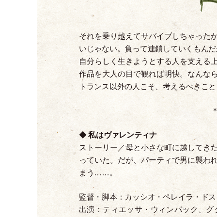
それを乗り越えてサバイブしちゃった
いじゃない。負って連鎖していくもんだ
自分らしく生きようとする人を支える
作品を大人の目で観れば明快。なんな
トランス以外の人こそ、考えるべきこと
◆
私はヴァレンティナ
ストーリー／母と小さな町に越してき
っていた。だが、パーティで男に襲われ
まう……。
監督
・
脚本：カッシオ
・
ペレイラ
・
ドス
出演：ティエッサ
・
ウィンバック、グ