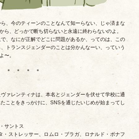
から、今のティーンのことなんて知ーらない、じゃ済まな
から、どっかで断ち切らないと永遠に終わらないのよ。
上で、なにが正解でどこに問題があるか、ってのは、この
ら、トランスジェンダーのことは分かんなーい、っていう
よ〜。
＊ ＊ ＊ ＊ ＊
たヴァレンティナは、本名とジェンダーを伏せて学校に通
たことをきっかけに、SNSを通じたいじめが始まってし
・
サントス
タ
・
ストレッサー、ロムロ
・
ブラガ、ロナルド
・
ボナフ