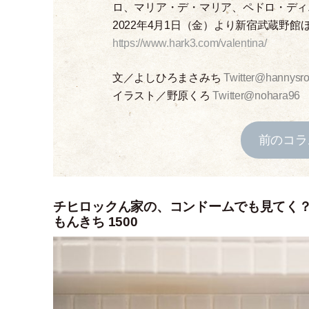
ロ、マリア
・
デ
・
マリア、ペドロ
・
ディ
2022年4月1日
（
金
）
より新宿武蔵野館
https://www.hark3.com/valentina/
文／よしひろまさみち
Twitter@hannysr
イラスト／野原くろ
Twitter@nohara96
前のコラ
チヒロックん家の、コンドームでも見てく？ コ
もんきち 1500