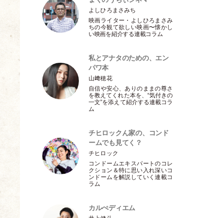
よしひろまさみち
映画ライター
・
よしひろまさみ
ちの今観て欲しい映画〜懐かし
い映画を紹介する連載コラム
私とアナタのための、エン
パワ本
山﨑穂花
自信や安心、ありのままの尊さ
を教えてくれた本を、“気付きの
一文”を添えて紹介する連載コラ
ム
チヒロックん家の、コンド
ームでも見てく？
チヒロック
コンドームエキスパートのコレ
クション＆特に思い入れ深いコ
ンドームを解説していく連載コ
ラム
カルぺディエム