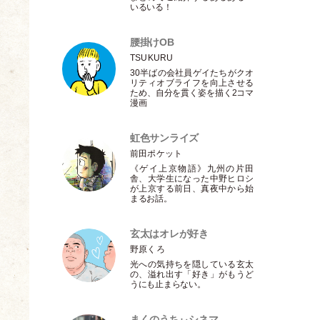
いるいる！
腰掛けOB
TSUKURU
30半ばの会社員ゲイたちがクオ
リティオブライフを向上させる
ため、自分を貫く姿を描く2コマ
漫画
虹色サンライズ
前田ポケット
《ゲイ上京物語》九州の片田
舎、大学生になった中野ヒロシ
が上京する前日、真夜中から始
まるお話。
玄太はオレが好き
野原くろ
光への気持ちを隠している玄太
の、溢れ出す
「
好き
」
がもうど
うにも止まらない。
まくのうちぃシネマ