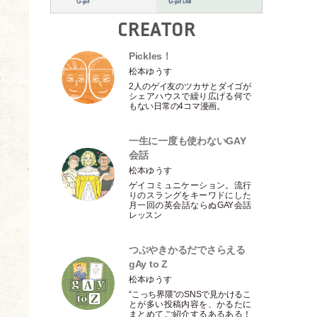
CREATOR
Pickles！
松本ゆうす
2人のゲイ友のツカサとダイゴが
シェアハウスで繰り広げる何で
もない日常の4コマ漫画。
一生に一度も使わないGAY
会話
松本ゆうす
ゲイコミュニケーション。流行
りのスラングをキーワドにした
月一回の英会話ならぬGAY会話
レッスン
つぶやきかるだでさらえる
gAy to Z
松本ゆうす
“こっち界隈”のSNSで見かけるこ
とが多い投稿内容を、かるたに
まとめてご紹介するあるある！