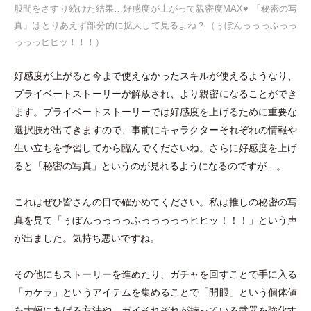
股間をさすり続けた結果…好感度が上がって親密度MAX♥︎
「
秘密の写
真
」
はとりあえず部分的に拡大して見るよね？
（
ぅぼんっっっふっっ
っっっヒヒッ！！！
）
好感度が上がると今まで使えなかったスキルが使えるようなり、
プライベートストーリーが解放され、より親密になることができ
ます。プライベートストーリーでは好感度を上げるために重要な
選択肢が出てきますので、事前にキャラクターそれぞれの情報や
生い立ちを予習してから臨んでくださいね。さらに好感度を上げ
ると
「
秘密の写真
」
というのが見れるようになるのですが…。
これはぜひ皆さんの目で確かめてください。私は推しの秘密の写
真を見て
「
ぅぼんっっっっふっっっっっヒヒッ！！！
」
という声
が出ました。気持ち悪いですね。
その他にもストーリーを進めたり、ガチャを回すことで手に入る
「
カケラ
」
というアイテムを集めることで
「
開眼
」
という個体値
を大幅にあげる方法や、ガイそれぞれが持っている武器を強化す