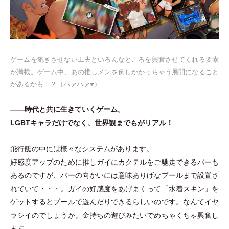
ゲームを飽きさせない工夫といろんなところを興奮させてくれる要素
が満載。ゲーム中、あの推しメンを倒しかかっちゃう展開になること
があるかも！？
（
ハァハァ♥︎
）
——時代と共に生きていくゲーム。
LGBTキャラだけでなく、世界観までもがリアル！
飛行艇の中には様々なシステムがあります。
好感度アップのために推しガイにカクテルをご馳走できるバーも
あるのですが、バーの向かいには意味ありげなプールまで設置さ
れていて
・
・
・
。ガイの好感度をあげまくって
「
水着スキン
」
を
ゲットするとプールで遊んだりできるらしいのです。なんてイヤ
ラシイのでしょうか。金持ちの遊びみたいでめちゃくちゃ興奮し
ます。