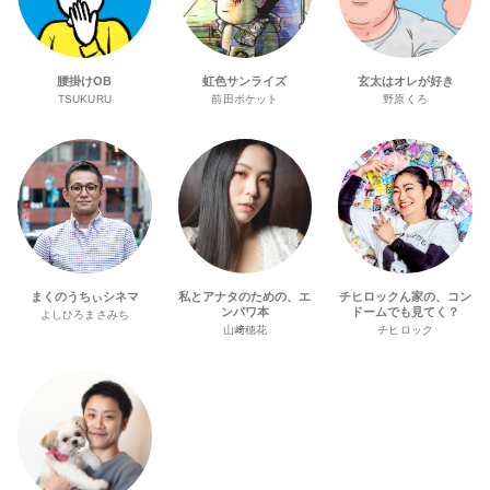
腰掛けOB
虹色サンライズ
玄太はオレが好き
TSUKURU
前田ポケット
野原くろ
まくのうちぃシネマ
私とアナタのための、エ
チヒロックん家の、コン
ンパワ本
ドームでも見てく？
よしひろまさみち
山﨑穂花
チヒロック