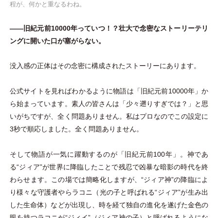
程が、何かと重なるわね。
——旧紀元前10000年っていつ！？壮大で念密なストーリーテリ
ングに開いた口が塞がらない。
没入感の正体はその念密に構成されたストーリーにあります。
公式サイトを見ればわかるように物語は
「
旧紀元前10000年
」
か
ら始まっています。素人の皆さんは
「
少々遡りすぎでは？
」
と思
いがちですが、全く問題ありません。私はプロなのでこの設定に
3秒で順応しました。全く問題ありません。
そして物語が一気に躍動するのが
「
旧紀元前100年
」
。神であ
る“ジィア”が世界に降臨したことで残忍で凶暴な暗影の時代を終
わらせます。この場では簡略化しますが、“ジィア神”の降臨によ
り様々な守護者やらラコニ
（
光の子と呼ばれる“ジィア”が生み出
した生命体
）
などが出現し、時を経て独自の進化を遂げた金色の
眼を持つラコニが“ジィイ”
（
ジィア神の子
）
と呼ばれるようにな