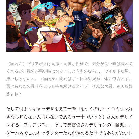
（
額内右
）
プリアポスは高潔
・
高慢な性格で、気分が良い時は戯れて
くれるが、気分が悪い時はタッチしようものなら…。ワイルドな男、
嫌いじゃないわ。
（
額内左
）
蘭丸はザ
・
日本男児系。体に似合わず、
実はあなたの帰りをじっと待ち続けるタイプ。そんな大男、みんな好
きよね？
そして何よりキャラデザを見て一際目を引くのはゲイコミック好
きなら知らない人はいないであろう一十
（
いっと
）
さんがデザイ
ンする
「
プリアポス
」
、そして児雷也さんデザインの
「
蘭丸
」
。
ゲーム内でこのキャラクターたちが拝めるだけでもありがたいレ