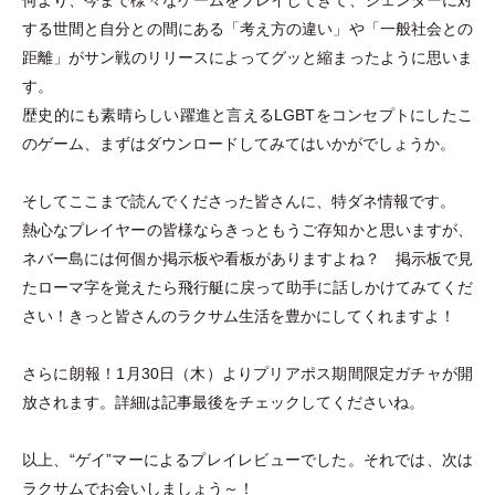
何より、今まで様々なゲームをプレイしてきて、ジェンダーに対
する世間と自分との間にある
「
考え方の違い
」
や
「
一般社会との
距離
」
がサン戦のリリースによってグッと縮まったように思いま
す。
歴史的にも素晴らしい躍進と言えるLGBTをコンセプトにしたこ
のゲーム、まずはダウンロードしてみてはいかがでしょうか。
そしてここまで読んでくださった皆さんに、特ダネ情報です。
熱心なプレイヤーの皆様ならきっともうご存知かと思いますが、
ネバー島には何個か掲示板や看板がありますよね？ 掲示板で見
たローマ字を覚えたら飛行艇に戻って助手に話しかけてみてくだ
さい！きっと皆さんのラクサム生活を豊かにしてくれますよ！
さらに朗報！1月30日
（
木
）
よりプリアポス期間限定ガチャが開
放されます。詳細は記事最後をチェックしてくださいね。
以上、“ゲイ”マーによるプレイレビューでした。それでは、次は
ラクサムでお会いしましょう～！