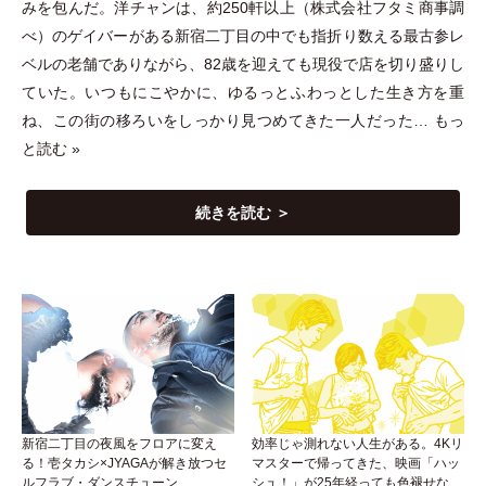
みを包んだ。洋チャンは、約250軒以上
（
株式会社フタミ商事調
べ
）
のゲイバーがある新宿二丁目の中でも指折り数える最古参レ
ベルの老舗でありながら、82歳を迎えても現役で店を切り盛りし
ていた。いつもにこやかに、ゆるっとふわっとした生き方を重
ね、この街の移ろいをしっかり見つめてきた一人だった…
もっ
と読む »
続きを読む ＞
新宿二丁目の夜風をフロアに変え
効率じゃ測れない人生がある。4Kリ
る！壱タカシ×JYAGAが解き放つセ
マスターで帰ってきた、映画「ハッ
ルフラブ・ダンスチューン
シュ！」が25年経っても色褪せない