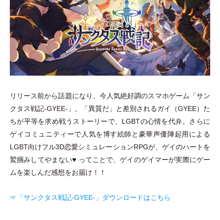
リリース前から話題になり、今人気絶好調のスマホゲーム
「
サン
クタス戦記-GYEE-
」
。
「
異質だ
」
と差別されるガイ
（
GYEE
）
た
ちが平等を求め戦うストーリーで、LGBTの心情を代弁。さらに
ゲイコミュニティーで人気を博す絵師と豪華声優陣起用による
LGBT向けフル3D恋愛シミュレーションRPGが、ゲイのハートを
鷲掴みしてやまない♥︎ ってことで、ゲイのゲイマーが実際にゲー
ムを楽しんだ感想をお届け！！
☞
「
サンクタス戦記-GYEE-
」
ダウンロードはこちら