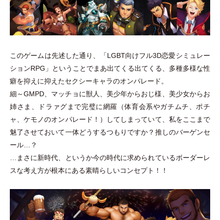
このゲームは先述した通り、
「
LGBT向けフル3D恋愛シミュレー
ションRPG
」
ということでまあ出てくる出てくる、多種多様な性
癖を抑えに抑えたセクシーキャラのオンパレード。
細～GMPD、マッチョに獣人、美少年からおじ様、美少女からお
姉さま、ドラァグまで完璧に網羅
（
体育会系やガチムチ、ポチ
ャ、ケモノのオンパレード！
）
してしまっていて、私をここまで
魅了させておいて一体どうするつもりですか？推しのバーゲンセ
ール…？
…まさに新時代、というか今の時代に求められているボーダーレ
スな考え方が根本にある素晴らしいコンセプト！！