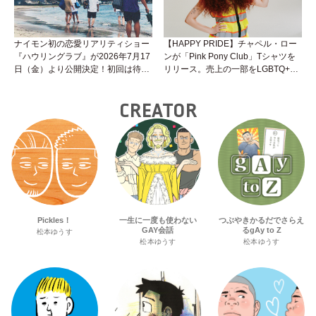
ナイモン初の恋愛リアリティショー
【HAPPY PRIDE】チャペル・ロー
『ハウリングラブ』が2026年7月17
ンが「Pink Pony Club」Tシャツを
日（金）より公開決定！初回は待望
リリース。売上の一部をLGBTQ+＆
の“GMPD”編！？
トランスジェンダーユース支援プロ
ジェクトへ寄付
CREATOR
Pickles！
一生に一度も使わない
つぶやきかるだでさらえ
GAY会話
るgAy to Z
松本ゆうす
松本ゆうす
松本ゆうす