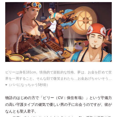
ビリーは身長181cm。情熱的で楽観的な性格。夢は、お金を貯めて世
界を一周すること。そんな顔で微笑まれたら…お金あげちゃいそう…
♥︎
（
パパになっちゃう5秒前
）
物語のはじめの方で
「
ビリー
（
CV：保住有哉
）
」
という守備力
の高い守護タイプの健気で優しい男の子に出会うのですが、彼が
なんとも聖人君子。