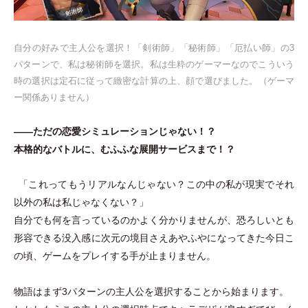
自分の好みで主人公を選択！
「
剣術師
」
「
秘術師
」
「
厄払い師
」
の3
パターンで、私は秘術師を選択。私は生粋のゲーマーなのでこういう
時の選択は定石に従って緻密な計算の上、顔で選びました。
（
ゲーマ
ー関係ありません
）
——ただの恋愛シミュレーションじゃない！？
本格的なバトルに、むふふな展開サービスまで！？
「
これってもうリアルなんじゃない？この中の私が現実でそれ
以外の私は私じゃなくない？
」
自分でも何を言っているのかよく分かりませんが、恐ろしいとも
形容できる没入感に次元の境目さえあやふやになってきた今日こ
の頃、ゲームをプレイする手が止まりません。
物語はまず3パターンの主人公を選択することから始まります。