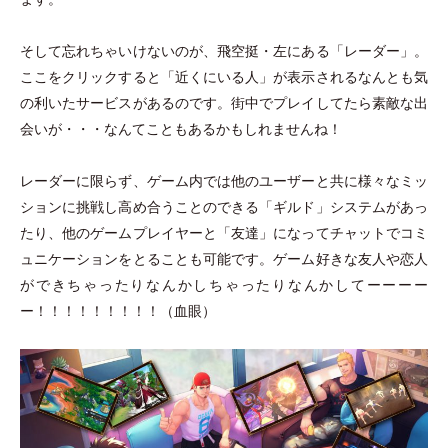
そして忘れちゃいけないのが、飛空挺
・
左にある
「
レーダー
」
。
ここをクリックすると
「
近くにいる人
」
が表示されるなんとも気
の利いたサービスがあるのです。街中でプレイしてたら素敵な出
会いが
・
・
・
なんてこともあるかもしれませんね！
レーダーに限らず、ゲーム内では他のユーザーと共に様々なミッ
ションに挑戦し高め合うことのできる
「
ギルド
」
システムがあっ
たり、他のゲームプレイヤーと
「
友達
」
になってチャットでコミ
ュニケーションをとることも可能です。ゲーム好きな友人や恋人
ができちゃったりなんかしちゃったりなんかしてーーーー
ー！！！！！！！！！
（
血眼
）