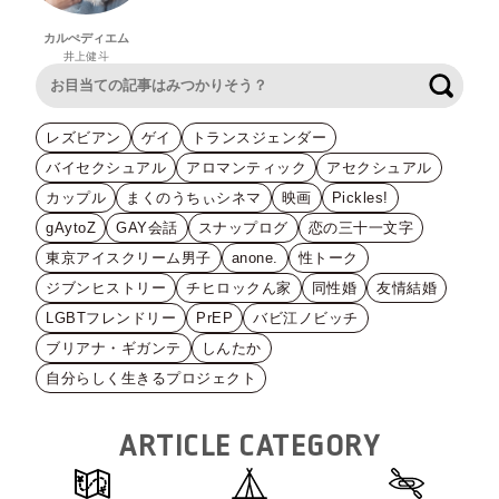
カルぺディエム
井上健斗
検索
レズビアン
ゲイ
トランスジェンダー
バイセクシュアル
アロマンティック
アセクシュアル
カップル
まくのうちぃシネマ
映画
Pickles!
gAytoZ
GAY会話
スナップログ
恋の三十一文字
東京アイスクリーム男子
anone.
性トーク
ジブンヒストリー
チヒロックん家
同性婚
友情結婚
LGBTフレンドリー
PrEP
バビ江ノビッチ
ブリアナ・ギガンテ
しんたか
自分らしく生きるプロジェクト
ARTICLE CATEGORY