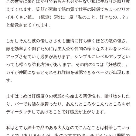
この世界に来たばかりで右も左も分からない私に手取り足取り教
えてくれます。笑顔が素敵で筋肉質で仕事の関係でちょっぴりオ
イルくさい彼。
（
憶測
）
5秒に一度
「
私のこと、好きなの…？
」
と錯覚させてくれます。
しかしそんな彼の優しささえも無情に打ち砕くほどの敵の強さ。
敵を効率よく倒すためには主人公や仲間の様々なスキルをレベル
アップさせていく必要があります。シンプルにレベルアップとい
っても様々な強化方法があります。その内の1つは
「
好感度
」
。
ガイが仲間になるとそれぞれ詳細を確認できるページが出現しま
す。
まずはじめは好感度０の状態から始まる関係性も、贈り物をした
り、バーでお酒を振舞ったり、あんなところやこんなところをボ
ディータッチしてあげることで好感度が上がります。
私はとても紳士で品のある大人なのでこんなことは特筆していう
ことではありませんが、私のおすすめタッチポイントは股間で