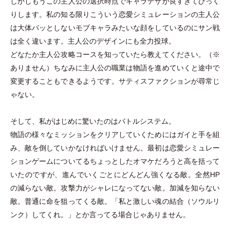
しかしもうこの主人公の選択時点でキャラデザが良すぎてびっく
りします。私の知る限りこういう恋愛シミュレーションの主人公
は大体パッとしないモブキャラみたいな顔をしているのにサン戦
は全く違います。主人公のデザインにも全力投球。
どなたか主人公攻略コースを知っていたら教えてください。
（
※
ありません
）
ちなみに主人公の職業は物語を進めていくと途中で
変更することもできるようです。サティスファクションが尋常じ
ゃない。
そして、私がはじめに驚いたのはバトルシステム。
物語の様々なミッションをクリアしていくためにはガイと手を組
み、敵を倒していかなければいけません。最初は恋愛シミュレー
ションゲームについてるちょっとしたオマケだろうと高を括って
いたのですが、進んでいくごとにどんどん強くなる敵。全然HP
の減らない敵。攻撃力がシャレになってない敵。加減を知らない
敵。普通に命を狙ってくる敵。
「
私と激しい魂の結合
（
ソウルリ
ンク
）
してくれ。
」
とか言ってる場合じゃありません。