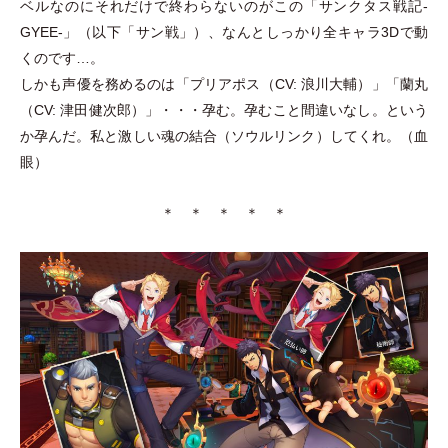
ベルなのにそれだけで終わらないのがこの
「
サンクタス戦記-
GYEE-
」
（
以下
「
サン戦
」
）
、なんとしっかり全キャラ3Dで動
くのです…。
しかも声優を務めるのは
「
プリアポス
（
CV: 浪川大輔
）
」
「
蘭丸
（
CV: 津田健次郎
）
」
・
・
・
孕む。孕むこと間違いなし。という
か孕んだ。私と激しい魂の結合
（
ソウルリンク
）
してくれ。
（
血
眼
）
＊ ＊ ＊ ＊ ＊