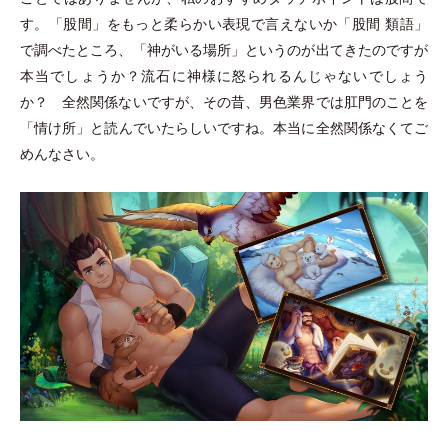
す。
「
股間
」
をもっと柔らかい表現で言えないか
「
股間 類語
」
で調べたところ、
「
神がいる場所
」
というのが出てきたのですが
本当でしょうか？流石に神様に怒られるんじゃないでしょう
か？ 全然関係ないですが、その昔、男色業界では肛門のことを
「
情け所
」
と読んでいたらしいですね。本当に全然関係なくてご
めんなさい。