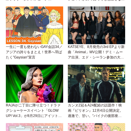
「Okaaayyy!!!」が遂にリリース！
理由。
一生に一度も使わないGAY会話34／
KATSEYE、8月発売の3rd EPより新
アジアの誇りをまとえ！世界へ羽ば
曲「Animal」MV公開！デミ・ムー
たく”Gaysian”宣言
ア出演、エド・シーラン参加の大胆
アンセムは必聴！
RAJAが二丁目に降り立つ！ドラァ
カンヌ2冠＆A24配給の話題作！映
グショーケースイベント「GLOW
画『ピリオン』12月4日公開決定。
UP! Vol.3」が8月29日にアイソトー
過激で、甘い。“バイクの後部座
プラウンジで開催！
席”から始まるラブストーリー。