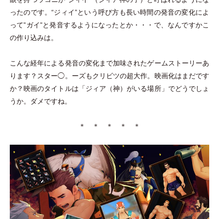
ったのです。“ジィイ”という呼び方も長い時間の発音の変化によ
って”ガイ”と発音するようになったとか
・
・
・
で、なんですかこ
の作り込みは。
こんな経年による発音の変化まで加味されたゲームストーリーあ
ります？スター◯。ーズもクリビツの超大作。映画化はまだです
か？映画のタイトルは
「
ジィア
（
神
）
がいる場所
」
でどうでしょ
うか。ダメですね。
＊ ＊ ＊ ＊ ＊