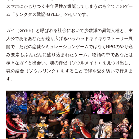
スマホにかじりつく中年男性が爆誕してしまうのも全てこのゲー
ム
「
サンクタス戦記-GYEE-
」
のせいです。
ガイ
（
GYEE
）
と呼ばれる社会において少数派の異能人種と、主
人公であるあなたが繰り広げるハラハラドキドキなストーリー展
開で、ただの恋愛シミュレーションゲームではなくRPGのやり込
み要素もふんだんに盛り込まれたゲーム。物語の中であなたは
様々なガイと出会い、魂の伴侶
（
ソウルメイト
）
を見つけ出し、
魂の結合
（
ソウルリンク
）
をすることで絆や愛を紡いで行きま
す。