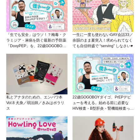
「生でも安全」はウソ！？梅毒・ク
一生に一度も使わないGAY会話33／
ラミジア・淋病を防ぐ最新の予防薬
余韻のまま夏突入！求められてなく
「DoxyPEP」を、22歳GOGOBOY
ても自信特盛で “serving” しなさい♥
ダイゴと学ぼう！性トーク〜聞きに
くいことは小堀先生に聞けばイイ！
（Vol.26）
私とアナタのための、エンパワ本
22歳GOGOBOYダイゴ、PrEPデビ
Vol.8 犬身／弱法師／きみはポラリ
ューを考える。始める前に必要な
ス
HIV検査・B型肝炎・腎機能検査っ
て？開始前検査のヒミツを知ろう！
性トーク～聞きにくいことは小堀先
生に聞けばイイ！（Vol.25）