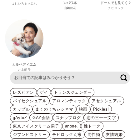
ンパワ本
ドームでも見てく？
よしひろまさみち
山﨑穂花
チヒロック
カルぺディエム
井上健斗
検索
レズビアン
ゲイ
トランスジェンダー
バイセクシュアル
アロマンティック
アセクシュアル
カップル
まくのうちぃシネマ
映画
Pickles!
gAytoZ
GAY会話
スナップログ
恋の三十一文字
東京アイスクリーム男子
anone.
性トーク
ジブンヒストリー
チヒロックん家
同性婚
友情結婚