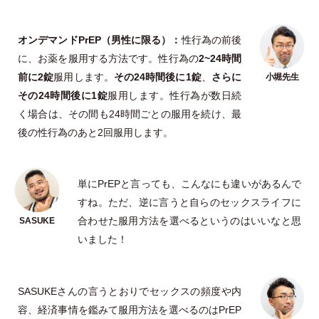
オンデマンドPrEP
（
男性に限る
）
：
性行為の前後
に、お薬を服用する方法です。性行為の
2~24時間
前に2錠
服用します。
その24時間後に1錠
、
さらに
その24時間後に1錠
服用します。性行為が数日続
く場合は、その間も24時間ごとの服用を続け、最
後の性行為のあと2回服用します。
単にPrEPと言っても、こんなにも違いがあるんで
すね。ただ、逆に言うと自らのセックスライフに
合わせた服用方法を選べるというのはいいなと思
いました！
SASUKEさんの言うとおりでセックスの頻度や内
容、経済事情を鑑みて服用方法を選べるのはPrEP