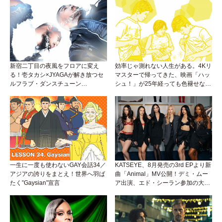
新宿二丁目の夜風をフロアに変え
効率じゃ測れない人生がある。4Kリ
る！壱タカシ×JYAGAが解き放つセ
マスターで帰ってきた、映画「ハッ
ルフラブ・ダンスチューン
シュ！」が25年経っても色褪せない
「Okaaayyy!!!」が遂にリリース！
理由。
一生に一度も使わないGAY会話34／
KATSEYE、8月発売の3rd EPより新
アジアの誇りをまとえ！世界へ羽ば
曲「Animal」MV公開！デミ・ムー
たく”Gaysian”宣言
ア出演、エド・シーラン参加の大胆
アンセムは必聴！