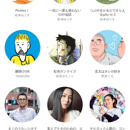
Pickles！
一生に一度も使わない
つぶやきかるだでさらえ
GAY会話
るgAy to Z
松本ゆうす
松本ゆうす
松本ゆうす
腰掛けOB
虹色サンライズ
玄太はオレが好き
TSUKURU
前田ポケット
野原くろ
まくのうちぃシネマ
私とアナタのための、エ
チヒロックん家の、コン