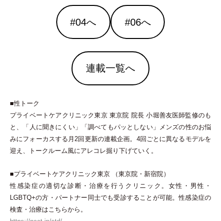
#04へ
#06へ
連載一覧へ
■性トーク
プライベートケアクリニック東京 東京院 院長 小堀善友医師監修のも
と、
「
人に聞きにくい
」
「
調べてもパッとしない
」
メンズの性のお悩
みにフォーカスする月2回更新の連載企画。4回ごとに異なるモデルを
迎え、トークルーム風にアレコレ掘り下げていく。
■プライベートケアクリニック東京
（
東京院
・
新宿院
）
性感染症の適切な診断
・
治療を行うクリニック。女性
・
男性
・
LGBTQ+の方
・
パートナー同士でも受診することが可能。性感染症の
検査
・
治療はこちらから。