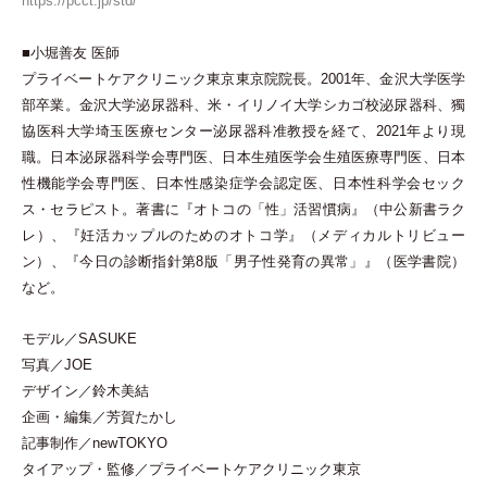
https://pcct.jp/std/
■小堀善友 医師
プライベートケアクリニック東京東京院院長。2001年、金沢大学医学
部卒業。金沢大学泌尿器科、米
・
イリノイ大学シカゴ校泌尿器科、獨
協医科大学埼玉医療センター泌尿器科准教授を経て、2021年より現
職。日本泌尿器科学会専門医、日本生殖医学会生殖医療専門医、日本
性機能学会専門医、日本性感染症学会認定医、日本性科学会セック
ス
・
セラピスト。著書に『オトコの
「
性
」
活習慣病』
（
中公新書ラク
レ
）
、『妊活カップルのためのオトコ学』
（
メディカルトリビュー
ン
）
、『今日の診断指針第8版
「
男子性発育の異常
」
』
（
医学書院
）
など。
モデル／SASUKE
写真／JOE
デザイン／鈴木美結
企画
・
編集／芳賀たかし
記事制作／newTOKYO
タイアップ
・
監修／プライベートケアクリニック東京