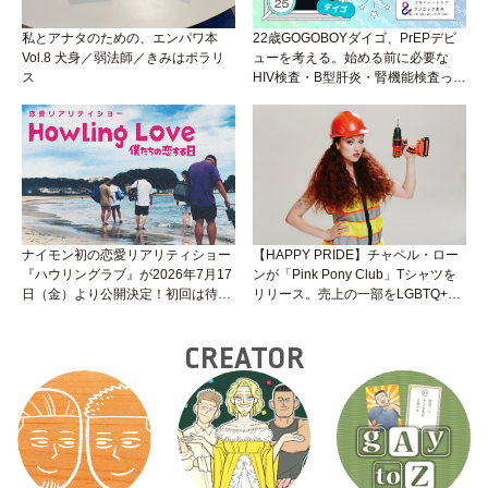
私とアナタのための、エンパワ本
22歳GOGOBOYダイゴ、PrEPデビ
Vol.8 犬身／弱法師／きみはポラリ
ューを考える。始める前に必要な
ス
HIV検査・B型肝炎・腎機能検査っ
て？開始前検査のヒミツを知ろう！
性トーク～聞きにくいことは小堀先
生に聞けばイイ！（Vol.25）
ナイモン初の恋愛リアリティショー
【HAPPY PRIDE】チャペル・ロー
『ハウリングラブ』が2026年7月17
ンが「Pink Pony Club」Tシャツを
日（金）より公開決定！初回は待望
リリース。売上の一部をLGBTQ+＆
の“GMPD”編！？
トランスジェンダーユース支援プロ
ジェクトへ寄付
CREATOR