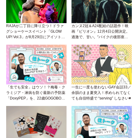
RAJAが二丁目に降り立つ！ドラァ
カンヌ2冠＆A24配給の話題作！映
グショーケースイベント「GLOW
画『ピリオン』12月4日公開決定。
UP! Vol.3」が8月29日にアイソトー
過激で、甘い。“バイクの後部座
プラウンジで開催！
席”から始まるラブストーリー。
「生でも安全」はウソ！？梅毒・ク
一生に一度も使わないGAY会話33／
ラミジア・淋病を防ぐ最新の予防薬
余韻のまま夏突入！求められてなく
「DoxyPEP」を、22歳GOGOBOY
ても自信特盛で “serving” しなさい♥
ダイゴと学ぼう！性トーク〜聞きに
くいことは小堀先生に聞けばイイ！
（Vol.26）