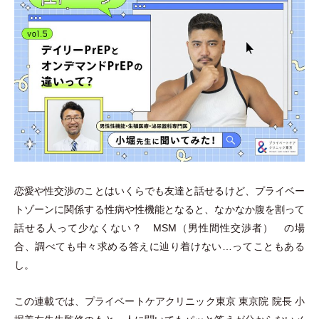
恋愛や性交渉のことはいくらでも友達と話せるけど、プライベー
トゾーンに関係する性病や性機能となると、なかなか腹を割って
話せる人って少なくない？ MSM
（
男性間性交渉者
）
の場
合、調べても中々求める答えに辿り着けない…ってこともある
し。
この連載では、プライベートケアクリニック東京 東京院 院長 小