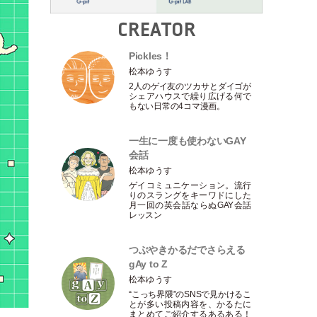
CREATOR
Pickles！
松本ゆうす
2人のゲイ友のツカサとダイゴが
シェアハウスで繰り広げる何で
もない日常の4コマ漫画。
一生に一度も使わないGAY
会話
松本ゆうす
ゲイコミュニケーション。流行
りのスラングをキーワドにした
月一回の英会話ならぬGAY会話
レッスン
つぶやきかるだでさらえる
gAy to Z
松本ゆうす
“こっち界隈”のSNSで見かけるこ
とが多い投稿内容を、かるたに
まとめてご紹介するあるある！