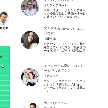
よしひろまさみち
映画ライター
・
よしひろまさみ
ちの今観て欲しい映画〜懐かし
い映画を紹介する連載コラム
私とアナタのための、エン
パワ本
山﨑穂花
自信や安心、ありのままの尊さ
を教えてくれた本を、“気付きの
一文”を添えて紹介する連載コラ
ム
チヒロックん家の、コンド
ームでも見てく？
チヒロック
コンドームエキスパートのコレ
クション＆特に思い入れ深いコ
ンドームを解説していく連載コ
ラム
カルぺディエム