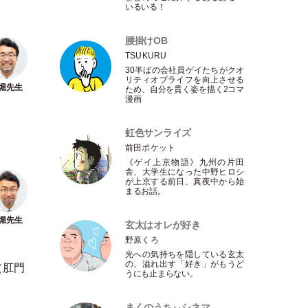
いるいる！
腰掛けOB
TSUKURU
30半ばの会社員ゲイたちがクオ
リティオブライフを向上させる
ため、自分を貫く姿を描く2コマ
漫画
虹色サンライズ
前田ポケット
《ゲイ上京物語》九州の片田
舎、大学生になった中野ヒロシ
が上京する前日、真夜中から始
まるお話。
玄太はオレが好き
野原くろ
光への気持ちを隠している玄太
の、溢れ出す
「
好き
」
がもうど
（
肛門
うにも止まらない。
まくのうちぃシネマ