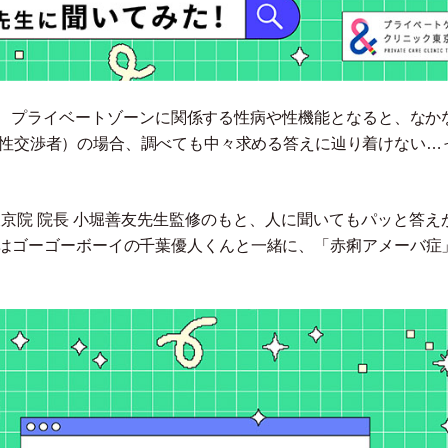
、プライベートゾーンに関係する性病や性機能となると、なか
性交渉者
）
の場合、調べても中々求める答えに辿り着けない…
京院 院長 小堀善友先生監修のもと、人に聞いてもパッと答え
目はゴーゴーボーイの千葉優人くんと一緒に、
「
赤痢アメーバ症