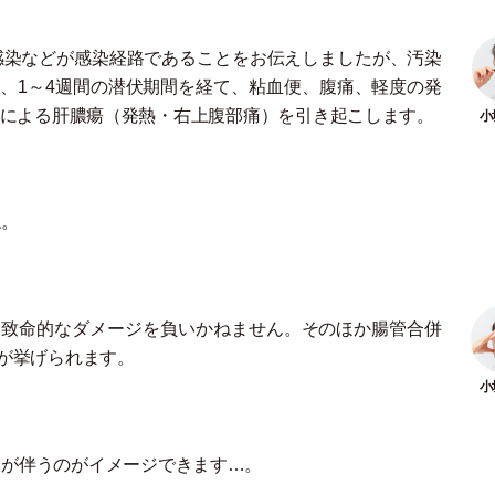
感染などが感染経路であることをお伝えしましたが、汚染
、1～4週間の潜伏期間を経て、粘血便、腹痛、軽度の発
症による肝膿瘍
（
発熱
・
右上腹部痛
）
を引き起こします。
ね。
と致命的なダメージを負いかねません。そのほか腸管合併
が挙げられます。
みが伴うのがイメージできます…。