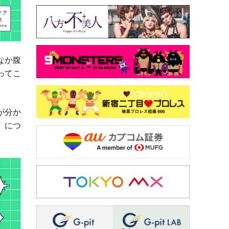
なか腹
ってこ
が分か
」
につ