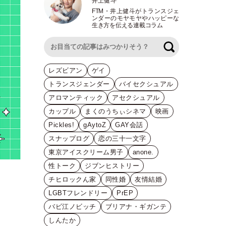
井上健斗
FTM
・
井上健斗がトランスジェ
ンダーのモヤモヤやハッピーな
生き方を伝える連載コラム
検索
レズビアン
ゲイ
トランスジェンダー
バイセクシュアル
アロマンティック
アセクシュアル
カップル
まくのうちぃシネマ
映画
Pickles!
gAytoZ
GAY会話
スナップログ
恋の三十一文字
東京アイスクリーム男子
anone.
性トーク
ジブンヒストリー
チヒロックん家
同性婚
友情結婚
LGBTフレンドリー
PrEP
バビ江ノビッチ
ブリアナ・ギガンテ
しんたか