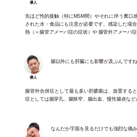
先ほど性的接触
（
特にMSM間
）
やそれに伴う糞口
された水
・
食品にも注意が必要です。感染した場合
熱
（
＝腸管アメーバ症の症状
）
や 腸管外アメーバ
腸以外にも肝臓にも影響が及ぶんです
腸管外合併症として最も多い肝膿瘍は、放置する
症としては腸穿孔、腸狭窄、腸出血、慢性腸炎など
なんだか字面を見るだけでも強烈な痛