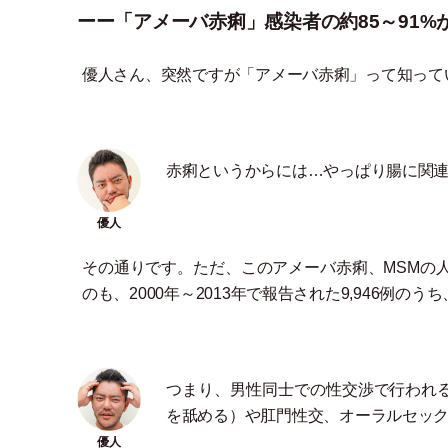
ーー「アメーバ赤痢」感染者の約85～91%
優人さん、突然ですが
「
アメーバ赤痢
」
って知って
赤痢というからには…やっぱり腸に関
その通りです。ただ、このアメーバ赤痢、MSMの
のも、2000年～2013年で報告された9,946例のう
つまり、男性同士での性交渉で行われ
を舐める
）
や肛門性交、オーラルセッ