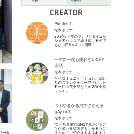
CREATOR
Pickles！
松本ゆうす
2人のゲイ友のツカサとダイゴが
シェアハウスで繰り広げる何で
もない日常の4コマ漫画。
一生に一度も使わないGAY
会話
松本ゆうす
ゲイコミュニケーション。流行
りのスラングをキーワドにした
月一回の英会話ならぬGAY会話
レッスン
つぶやきかるだでさらえる
gAy to Z
松本ゆうす
“こっち界隈”のSNSで見かけるこ
とが多い投稿内容を、かるたに
サー&
まとめてご紹介するあるある！