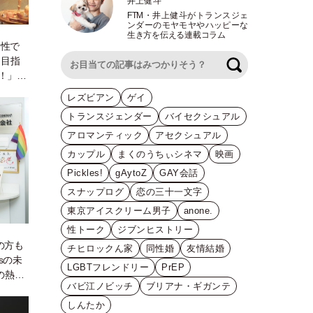
井上健斗
FTM
・
井上健斗がトランスジェ
ンダーのモヤモヤやハッピーな
生き方を伝える連載コラム
男性で
を目指
検索
い！」が
レズビアン
ゲイ
トランスジェンダー
バイセクシュアル
アロマンティック
アセクシュアル
カップル
まくのうちぃシネマ
映画
Pickles!
gAytoZ
GAY会話
スナップログ
恋の三十一文字
東京アイスクリーム男子
anone.
性トーク
ジブンヒストリー
の方も
チヒロックん家
同性婚
友情結婚
sの未
LGBTフレンドリー
PrEP
の熱意
バビ江ノビッチ
ブリアナ・ギガンテ
しんたか