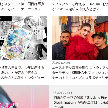
組がスタート！第一回目は写真
ディレクターと考える。2021年にお
・キーとパートナーのジョシュ
る“LGBT”の存在の伝え方とは？
に密着。
2021.04.08
たり前の世界で、少年に恋する
エースホテル京都を舞台に トランス
「君のことが好きで言えな
ダーモデル・KEISHAN×ファッショ
・みかみふみ先生インタビュー
ナーのトモ・コイズミコラボチャリ
ロジェクト開催。
2021.03.31
拘束がテーマの個展「Shocking Pink
Discrimination」が新宿二丁目・akt
て開催！