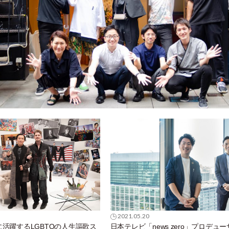
2021.05.20
活躍するLGBTQの人生謳歌ス
日本テレビ「news zero」プロデュー