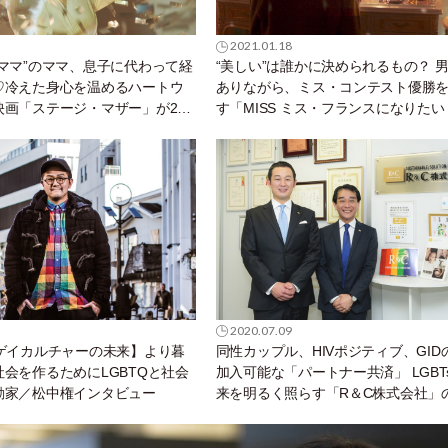
2021.01.18
ママ”のママ、息子に代わって経
“美しい”は誰かに決められるもの？ 
♡冷えた身心を温めるハートウ
ありながら、ミス・コンテスト優勝
映画「ステージ・マザー」が2月
す「MISS ミス・フランスになりた
2月26日公開！
2020.07.09
／ゲイカルチャーの未来】より暮
同性カップル、HIVポジティブ、GID
会を作るためにLGBTQと社会
加入可能な「パートナー共済」 LGBT
動家／松中権インタビュー
来を明るく照らす「R＆C株式会社」
がスゴイ！