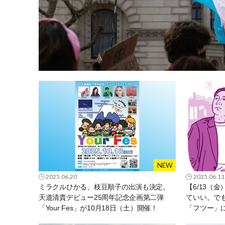
2025.06.20
2025.06.11
ミラクルひかる、枝豆順子の出演も決定。
【6/13（
天道清貴デビュー25周年記念企画第二弾
ていい。で
「Your Fes」が10月18日（土）開催！
「フツー」
を描く映画