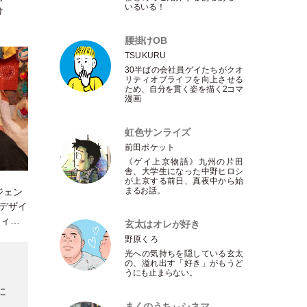
いるいる！
け
腰掛けOB
TSUKURU
30半ばの会社員ゲイたちがクオ
リティオブライフを向上させる
ため、自分を貫く姿を描く2コマ
漫画
虹色サンライズ
前田ポケット
《ゲイ上京物語》九州の片田
舎、大学生になった中野ヒロシ
が上京する前日、真夜中から始
まるお話。
ジェン
ンデザイ
ティプ
玄太はオレが好き
野原くろ
光への気持ちを隠している玄太
の、溢れ出す
「
好き
」
がもうど
うにも止まらない。
aに
まくのうちぃシネマ