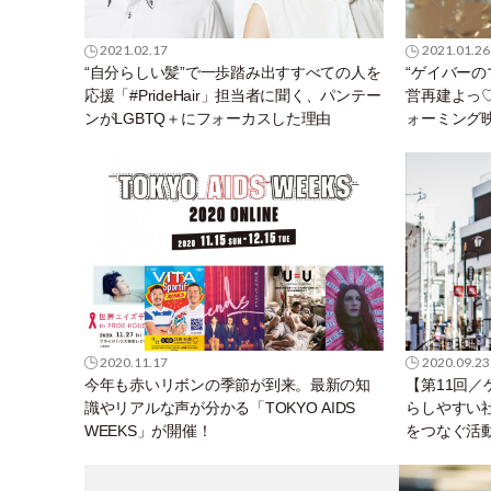
2021.02.17
2021.01.26
“自分らしい髪”で一歩踏み出すすべての人を
“ゲイバーの
応援「#PrideHair」担当者に聞く、パンテー
営再建よっ
ンがLGBTQ＋にフォーカスした理由
ォーミング
26日公開！
2020.11.17
2020.09.23
今年も赤いリボンの季節が到来。最新の知
【第11回
識やリアルな声が分かる「TOKYO AIDS
らしやすい社
WEEKS」が開催！
をつなぐ活