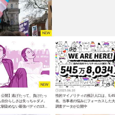
2025.06.10
金）公開】逃げたって、負けたっ
性的マイノリティの推計人口は、5,458
も自分らしさは失っちゃダメ。
名。当事者の悩みにフォーカスした
に馴染めない最強バディの13年
調査データが公開中
「ラブ・イン・ザ・ビッグシテ