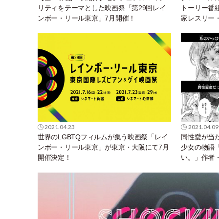
リティをテーマとした映画祭「第29回レイ
トーリー番
ンボー・リール東京」7月開催！
家レスリー
ア・オッグ
2021.04.23
2021.04.09
世界のLGBTQフィルムが集う映画祭「レイ
同性愛が当
ンボー・リール東京」が東京・大阪にて7月
少女の物語
開催決定！
い。」作者