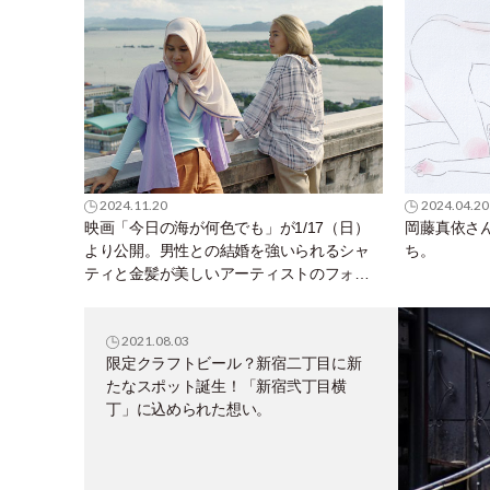
ィ」
2024.11.20
2024.04.20
映画「今日の海が何色でも」が1/17（日）
岡藤真依さ
より公開。男性との結婚を強いられるシャ
ち。
ティと金髪が美しいアーティストのフォン
が惹かれ合う様を、環境問題を交えて描く
2021.08.03
限定クラフトビール？新宿二丁目に新
たなスポット誕生！「新宿弐丁目横
丁」に込められた想い。