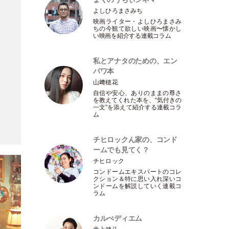
よしひろまさみち
映画ライター
・
よしひろまさみ
ちの今観て欲しい映画〜懐かし
い映画を紹介する連載コラム
私とアナタのための、エン
パワ本
山﨑穂花
自信や安心、ありのままの尊さ
を教えてくれた本を、“気付きの
一文”を添えて紹介する連載コラ
ム
チヒロックん家の、コンド
ームでも見てく？
チヒロック
コンドームエキスパートのコレ
クション＆特に思い入れ深いコ
ンドームを解説していく連載コ
ラム
カルぺディエム