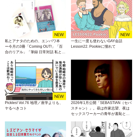
私とアナタのための、エンパワ本
一生に一度も使わないGAY会話
ー今月の3冊「Coming OUT!」「百
Lesson22. Pookieに憧れて
合のリアル」「筆録 日常対話 私と同
性を愛する母と」ー
Pickles! Vol.76 地理／座学よりも、
2026年1月公開「SEBASTIAN（セバ
ヤるべきコト
スチャン）」。昼は作家志望、夜は
セックスワーカーの青年が羞恥と快
楽、自由の果てに見つけた自分とは