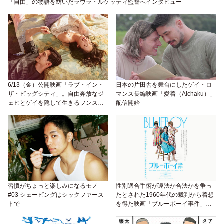
「自由」の物語を紡いだラウラ・ルケッティ監督へインタビュー
6/13（金）公開映画「ラブ・イン・
日本の片田舎を舞台にしたゲイ・ロ
ザ・ビッグシティ」。自由奔放なジ
マンス長編映画「愛着（Aichaku）」
ェヒとゲイを隠して生きるフンス
配信開始
が、同居生活から見出した本当の
「私」
習慣がちょっと楽しみになるモノ
性別適合手術が違法か合法かを争っ
#03 シェービングはシックファース
たとされた1960年代の裁判から着想
トで
を得た映画「ブルーボーイ事件」が
2025年秋公開。トランスジェンダー
女性の中川未悠やドラァグクイーン