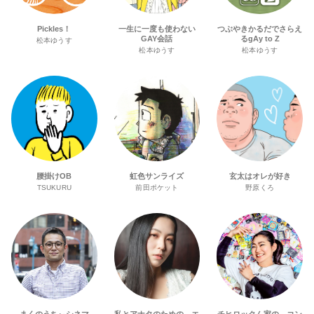
Pickles！
一生に一度も使わない
つぶやきかるだでさらえ
GAY会話
るgAy to Z
松本ゆうす
松本ゆうす
松本ゆうす
腰掛けOB
虹色サンライズ
玄太はオレが好き
TSUKURU
前田ポケット
野原くろ