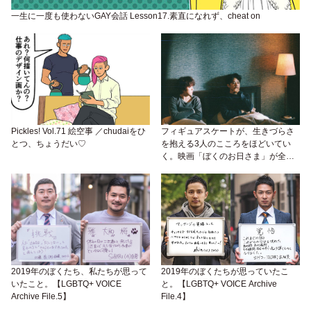
一生に一度も使わないGAY会話 Lesson17.素直になれず、cheat on
Pickles! Vol.71 絵空事 ／chudaiをひ
フィギュアスケートが、生きづらさ
とつ、ちょうだい♡
を抱える3人のこころをほどいてい
く。映画「ぼくのお日さま」が全国
公開中、池松壮亮の恋人役に若葉竜
也も出演
2019年のぼくたち、私たちが思って
2019年のぼくたちが思っていたこ
いたこと。【LGBTQ+ VOICE
と。【LGBTQ+ VOICE Archive
Archive File.5】
File.4】