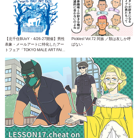
のイズミ・セクシーらが出演
【北千住BUoY・4/26-27開催】男性
Pickles! Vol.72 同族 ／類は友しか呼
表象・メールアートに特化したアー
ばない
トフェア「TOKYO MALE ART FAIR
2025」