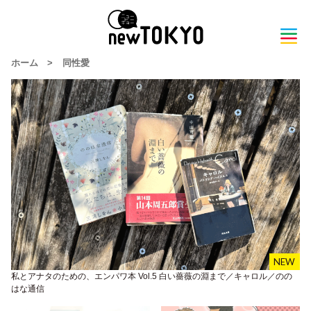
ホーム
>
同性愛
私とアナタのための、エンパワ本 Vol.5 白い薔薇の淵まで／キャロル／のの
はな通信