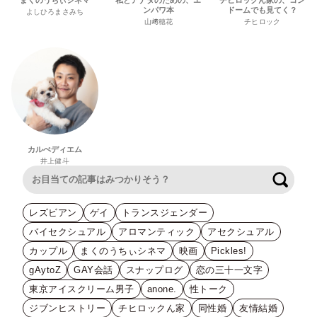
まくのうちぃシネマ
私とアナタのための、エ
チヒロックん家の、コン
ンパワ本
ドームでも見てく？
よしひろまさみち
山﨑穂花
チヒロック
カルぺディエム
井上健斗
検索
レズビアン
ゲイ
トランスジェンダー
バイセクシュアル
アロマンティック
アセクシュアル
カップル
まくのうちぃシネマ
映画
Pickles!
gAytoZ
GAY会話
スナップログ
恋の三十一文字
東京アイスクリーム男子
anone.
性トーク
ジブンヒストリー
チヒロックん家
同性婚
友情結婚