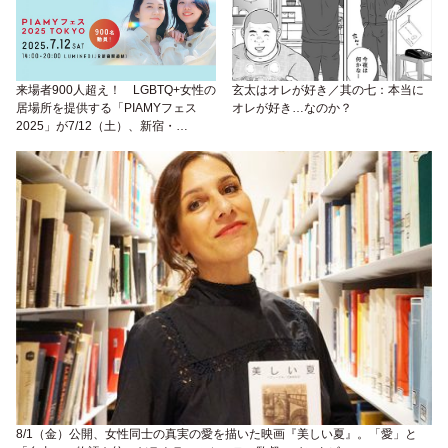
来場者900人超え！ LGBTQ+女性の
玄太はオレが好き／其の七：本当に
居場所を提供する「PIAMYフェス
オレが好き…なのか？
2025」が7/12（土）、新宿・
LUMINE 0で開催
8/1（金）公開、女性同士の真実の愛を描いた映画『美しい夏』。「愛」と