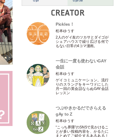
CREATOR
Pickles！
松本ゆうす
2人のゲイ友のツカサとダイゴが
シェアハウスで繰り広げる何で
もない日常の4コマ漫画。
一生に一度も使わないGAY
会話
松本ゆうす
ゲイコミュニケーション。流行
りのスラングをキーワドにした
月一回の英会話ならぬGAY会話
レッスン
つぶやきかるだでさらえる
gAy to Z
松本ゆうす
“こっち界隈”のSNSで見かけるこ
とが多い投稿内容を、かるたに
まとめてご紹介するあるある！