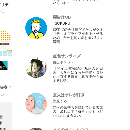
いるいる！
アリテ
」に出
腰掛けOB
TSUKURU
30半ばの会社員ゲイたちがクオ
リティオブライフを向上させる
ため、自分を貫く姿を描く2コマ
漫画
虹色サンライズ
前田ポケット
《ゲイ上京物語》九州の片田
舎、大学生になった中野ヒロシ
が上京する前日、真夜中から始
まるお話。
の提案／
らしく
玄太はオレが好き
が公開
野原くろ
光への気持ちを隠している玄太
の、溢れ出す
「
好き
」
がもうど
うにも止まらない。
業
生
放送
まくのうちぃシネマ