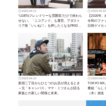
2020.04.11
2020.04.10
“LGBTsフレンドリーな雰囲気”だけで終わら
【2020年
せない。「ニコアンド」も運営、アダスト
令和のファッシ
リア発「いいね♡」を押したくなるPRIDE
日韓ゲイカ
指標ゴールドの取り組みが知りたい！
て感じたこ
2020.04.10
2020.04.01
新宿二丁目からひとつのお店が消えるとき
TOKYO M
～元「キャンバス」ママ・ミツさんが語る
番組「らしく～
家族との新しい関係と未来。
（木）放送