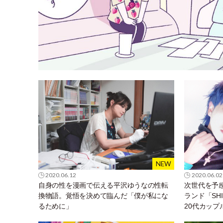
2020.06.12
2020.06.02
自身の性を漫画で伝える平沢ゆうなの性転
次世代を予
換物語。覚悟を決めて臨んだ「僕が私にな
ランド「SH
るために」
20代カッ
合い方とは