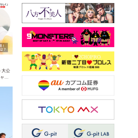
ト大公
シャル