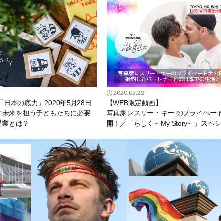
2020.05.22
X「日本の底力」2020年5月28日
【WEB限定動画】
／未来を担う子どもたちに必要
写真家レスリー・キー のプライベー
の授業とは？
開！／「らしく～My Story～」スペ
WEB限定版が公開