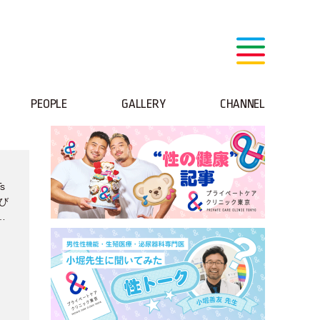
PEOPLE
GALLERY
CHANNEL
s
び
」