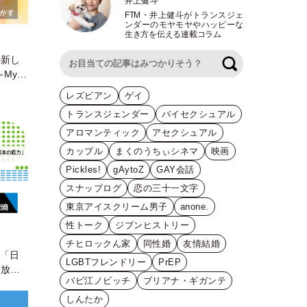
井上健斗
FTM
・
井上健斗がトランスジェ
ンダーのモヤモヤやハッピーな
生き方を伝える連載コラム
の新し
検索
～My
レズビアン
ゲイ
トランスジェンダー
バイセクシュアル
アロマンティック
アセクシュアル
カップル
まくのうちぃシネマ
映画
Pickles!
gAytoZ
GAY会話
スナップログ
恋の三十一文字
東京アイスクリーム男子
anone.
性トーク
ジブンヒストリー
チヒロックん家
同性婚
友情結婚
日「日
LGBTフレンドリー
PrEP
」放送
バビ江ノビッチ
ブリアナ・ギガンテ
しんたか