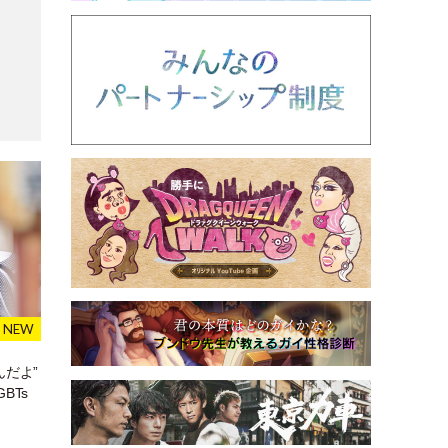
だよ”
BTs