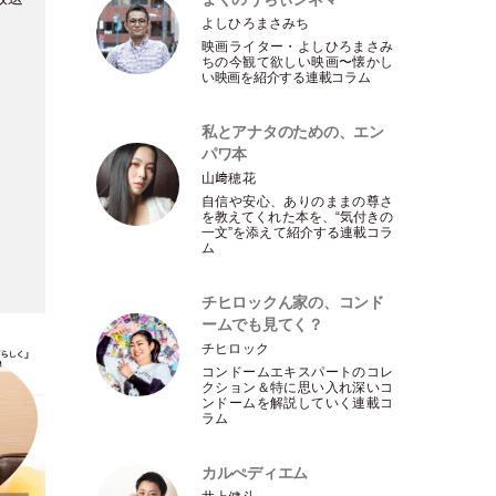
よしひろまさみち
映画ライター
・
よしひろまさみ
ちの今観て欲しい映画〜懐かし
い映画を紹介する連載コラム
私とアナタのための、エン
パワ本
山﨑穂花
自信や安心、ありのままの尊さ
を教えてくれた本を、“気付きの
一文”を添えて紹介する連載コラ
ム
チヒロックん家の、コンド
ームでも見てく？
チヒロック
コンドームエキスパートのコレ
クション＆特に思い入れ深いコ
ンドームを解説していく連載コ
ラム
カルぺディエム