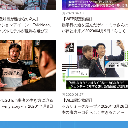
2020.04.10
、絶対目が離せない2人】
【WEB限定動画】
ョンアイコン・TaikiNoah。
親孝行の道を選んだゲイ・ミツさん
ップルモデルが世界を飛び回っ
い夢と未来／2020年4月9日「らしく
と。
Story～」放送アーカイブ映像が公開
2020.03.27
X／LGBTs当事者の生き方に迫る
【WEB限定動画】
my story～」2020年4月9日
セガサミーグループ／2020年3月26
本の底力～自分らしく生きること～
アーカイブ映像が公開