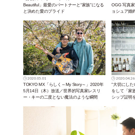
Beautiful」最愛のパートナーと“家族”になる
OGG 写真
と決めた愛のプライド
ョシュア婚約
～My St
モリー写真
2020.05.01
2020.04.26
TOKYO MX「らしく～My Story～」2020年
“大切にした
5月14日（木）放送／世界的写真家レスリ
をして「家
ー・キーの二度とない魔法のような瞬間
シップ証明
リー