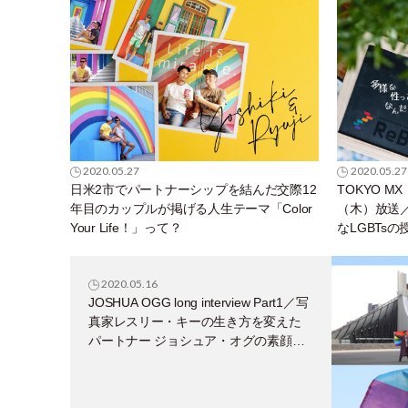
2020.05.27
2020.05.27
日米2市でパートナーシップを結んだ交際12
TOKYO M
年目のカップルが掲げる人生テーマ「Color
（木）放送
Your Life！」って？
なLGBTs
2020.05.16
JOSHUA OGG long interview Part1／写
真家レスリー・キーの生き方を変えた
パートナー ジョシュア・オグの素顔イ
ンタビュー。二人で創った「孤立」な
東京ストーリーと春の訪れ。