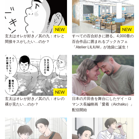
玄太はオレが好き／其の九：オレと
すべての百合好きに贈る。4,000冊の
間接キスがしたい…のか？
百合作品に囲まれるブックカフェ
「Atelier LILIUM」が池袋に誕生！
玄太はオレが好き／其の八：オレの
日本の片田舎を舞台にしたゲイ・ロ
裸が見たい…のか？
マンス長編映画「愛着（Aichaku）」
配信開始