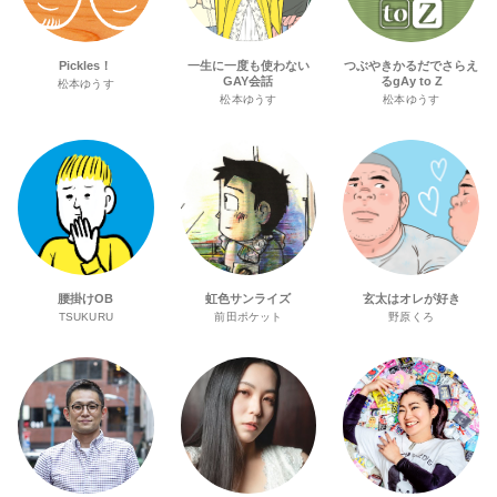
Pickles！
一生に一度も使わない
つぶやきかるだでさらえ
GAY会話
るgAy to Z
松本ゆうす
松本ゆうす
松本ゆうす
腰掛けOB
虹色サンライズ
玄太はオレが好き
TSUKURU
前田ポケット
野原くろ