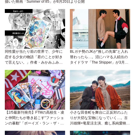
描いた映画「Summer of 85」が8月20日より公開
同性愛が当たり前の世界で、少年に
BLガチ勢のJKが“推しの先輩”と入れ
恋する少女の物語「君のことが好き
替わったら…。沼にハマる人続出の
で言えない。」作者・みかみふみ先
タイドラマ「The Shipper」が3月15
生インタビュー
日（月）日本初放送♡
【2/5最新刊発売】FTMの高校生・凌
小さな田舎町を舞台に正反対のふた
と仲間たちが巻き起こす“ファッショ
りが大切な宝物になっていく…。古
ンの暴動”「ボーイズ・ラン・ザ・ラ
川雄輝×竜星涼主演、癒し系純愛映画
イオット」作者、学慶人さんインタ
「リスタートはただいまのあとで」
ビュー