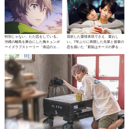
特別じゃない、ただ恋をしている。
屈折した愛情表現でさえ、愛おし
沖縄の離島を舞台にした胸キュンボ
い。7年ぶりに再開した先輩と後輩の
ーイズラブストーリー「海辺のエト
恋を描いた「窮鼠はチーズの夢を見
ランゼ」が劇場公開！
る」が9月11日公開！