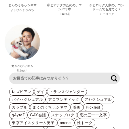
まくのうちぃシネマ
私とアナタのための、エ
チヒロックん家の、コン
ンパワ本
ドームでも見てく？
よしひろまさみち
山﨑穂花
チヒロック
カルぺディエム
井上健斗
検索
レズビアン
ゲイ
トランスジェンダー
バイセクシュアル
アロマンティック
アセクシュアル
カップル
まくのうちぃシネマ
映画
Pickles!
gAytoZ
GAY会話
スナップログ
恋の三十一文字
東京アイスクリーム男子
anone.
性トーク