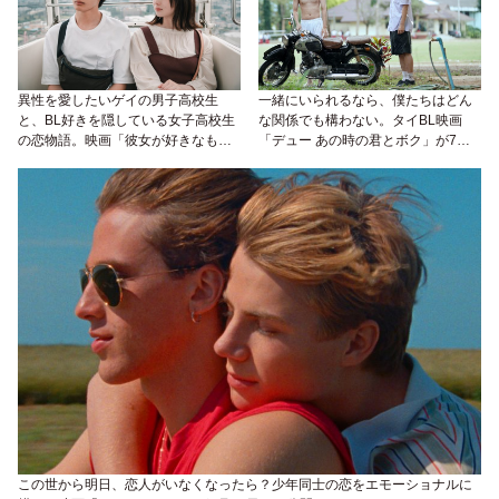
異性を愛したいゲイの男子高校生
一緒にいられるなら、僕たちはどん
と、BL好きを隠している女子高校生
な関係でも構わない。タイBL映画
の恋物語。映画「彼女が好きなもの
「デュー あの時の君とボク」が7月2
は」が2021年秋に公開！
日公開
この世から明日、恋人がいなくなったら？少年同士の恋をエモーショナルに