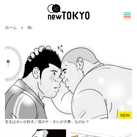
ホーム
>
BL
玄太はオレが好き／其の十：オレが大事…なのか？