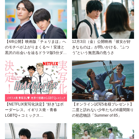
【4/8公開】映画版「チェリまほ」へ
12月3日（金）公開映画「彼女が好
のモチベが上がりまくる〜！安達と
きなものは」が問いかける、“ふつ
黒沢の出会いを辿るドラマ版5分ダイ
う”という無意識の危うさ
ジェスト映像が公開中。
【NETFLIX実写化決定】“好き”はボ
【オンライン試写5名様プレゼント】
ーダーレス。イギリス発・青春
二度と訪れない少年たちの6週間限り
LGBTQ＋コミックス
の初恋物語「Summer of 85」
「HEARTSTOPPER ハートストッパ
ー3」が発売中！