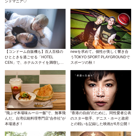
ンドマニア♡
【コンドーム自販機も】百人百様の
newを求めて。個性が美しく響き合
ひとときを過ごせる「HOTEL
うTOKYO SPORT PLAYGROUNDで
CEN」で、ホテルステイを満喫しよ
スポーツの秋！
うかな。
“飛ぶぞ本場味ルーロー飯”で、無事飛
“香港の自由”のために。同性愛者公表
んだ。台湾伝統料理専門店“合作社”が
のスター歌手、デニス・ホーと政府
本場過ぎ！
との戦いを記録した映画が6月公開！