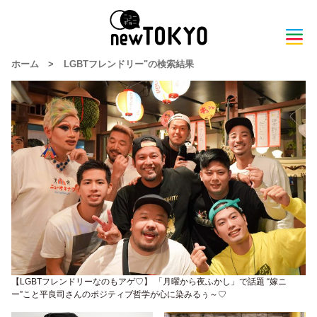
ホーム
>
LGBTフレンドリー"の検索結果
【LGBTフレンドリーなのもアゲ♡】 「月曜から夜ふかし」で話題 “嫁ニ
ー”こと平良司さんのポジティブ哲学が心に染みるぅ～♡