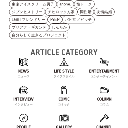
東京アイスクリーム男子
anone.
性トーク
ジブンヒストリー
チヒロックん家
同性婚
友情結婚
LGBTフレンドリー
PrEP
バビ江ノビッチ
ブリアナ・ギガンテ
しんたか
自分らしく生きるプロジェクト
ARTICLE CATEGORY
NEWS
LIFE STYLE
ENTERTAINMENT
ニュース
ライフスタイル
エンターテイメント
INTERVIEW
COMIC
COLUMN
インタビュー
コミック
コラム
PEOPLE
GALLERY
CHANNEL