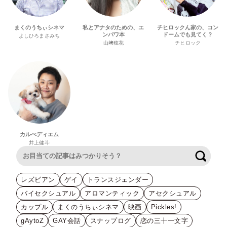
まくのうちぃシネマ
私とアナタのための、エ
チヒロックん家の、コン
ンパワ本
ドームでも見てく？
よしひろまさみち
山﨑穂花
チヒロック
カルぺディエム
井上健斗
検索
レズビアン
ゲイ
トランスジェンダー
バイセクシュアル
アロマンティック
アセクシュアル
カップル
まくのうちぃシネマ
映画
Pickles!
gAytoZ
GAY会話
スナップログ
恋の三十一文字