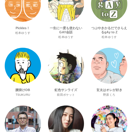
Pickles！
一生に一度も使わない
つぶやきかるだでさらえ
GAY会話
るgAy to Z
松本ゆうす
松本ゆうす
松本ゆうす
腰掛けOB
虹色サンライズ
玄太はオレが好き
TSUKURU
前田ポケット
野原くろ