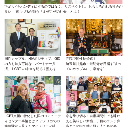
“ちがい”をハンディにするのではなく、リスペクトし、おもしろがれる社会が
良い！ 東ちづるが願う「まぜこぜの社会」とは？
同性カップル、HIVポジティブ、GID
寺院で同性結婚式！
の方も加入可能な「パートナー共
埼玉県川越市・最明寺が目指す“すべ
済」 LGBTsの未来を明るく照らす
てのカップルに、幸せを”
「R＆C株式会社」の熱意がスゴイ！
LGBT支援に特化した国のコミュニテ
今を乗り切る！自粛期間中でも味わ
ィセンター事情とは？ アメリカでの
える美味しい新宿二丁目のランチ弁
実体験から見えたマイノリティ社会
当とこの街で働く輝く人たちの姿。