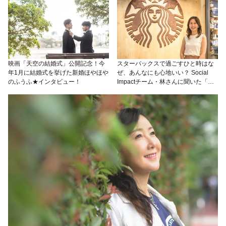
映画「天空の結婚式」公開記念！今
スターバックスで過ごすひと時はな
年1月に結婚式を挙げた新婚ほやほや
ぜ、あんなにも心地いい？ Social
のふうふ★インタビュー！
Impactチーム・林さんに聞いた「Our
Mission and Values｣の精神がス・
テ・キ♡