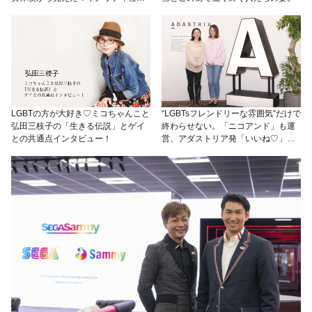
の現状とケア体制。
LGBTの方が大好き♡ミコちゃんこと
“LGBTsフレンドリーな雰囲気”だけで
弘田三枝子の「生きる伝説」とゲイ
終わらせない。「ニコアンド」も運
との共通点インタビュー！
営、アダストリア発「いいね♡」を
押したくなるPRIDE指標ゴールドの
取り組みが知りたい！