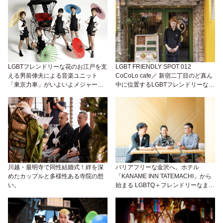
LGBTフレンドリーな花のお江戸を支
LGBT FRIENDLY SPOT 012
える男前俥夫による音楽ユニット
CoCoLo cafe／ 新宿二丁目のど真ん
「東京力車」がいよいよメジャーデ
中に位置するLGBTフレンドリーなレ
ビュー!!
ストランの走り
川越・最明寺で同性結婚式！絆を深
バリアフリーな金沢へ。ホテル
めたカップルと多様性ある寺院の想
「KANAME INN TATEMACHI」から
い。
始まる LGBTQ＋フレンドリーなまち
づくり。