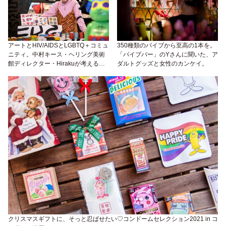
アートとHIV/AIDSとLGBTQ＋コミュ
350種類のバイブから至高の1本を。
ニティ。中村キース・ヘリング美術
「バイブバー」のYさんに聞いた、ア
館ディレクター・Hirakuが考える日
ダルトグッズと女性のカンケイ。
本の未来。
クリスマスギフトに、そっと忍ばせたい♡コンドームセレクション2021 in コ