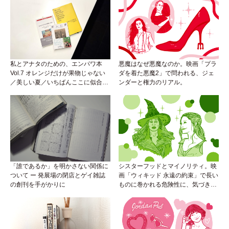
私とアナタのための、エンパワ本
悪魔はなぜ悪魔なのか。映画「プラ
Vol.7 オレンジだけが果物じゃない
ダを着た悪魔2」で問われる、ジェ
／美しい夏／いちばんここに似合う
ンダーと権力のリアル。
人
「誰であるか」を明かさない関係に
シスターフッドとマイノリティ。映
ついて ー 発展場の閉店とゲイ雑誌
画「ウィキッド 永遠の約束」で長い
の創刊を手がかりに
ものに巻かれる危険性に、気づき
を。