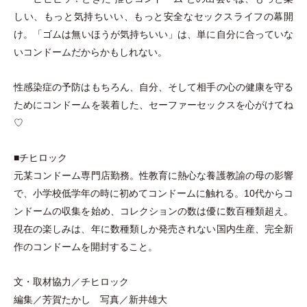
しい、もっと気持ちいい、もっと安全なセックスライフの幕開
け。
「
ゴムは無いほうが気持ちいい
」
は、単に自分に合っていな
いコンドームだからかもしれない。
性感染症の予防はもちろん、自分、そして相手の心の健康を守る
ためにコンドームを装着した、セーファーセックスを心がけてね
♡
■チヒロック
元某コンドーム専門店勤務。性教育に熱心な養護教諭の母の影響
で、小学校低学年の時に初めてコンドームに触れる。10代からコ
ンドームの収集を始め、コレクションの数は優に数百種類超え。
現在の楽しみは、年に数種類しか発売されない国内生産、完全新
作のコンドームを開封すること。
文
・
取材協力／チヒロック
編集／芳賀たかし 写真／新井雄大