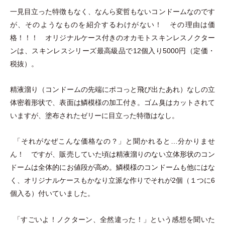
一見目立った特徴もなく、なんら変哲もないコンドームなのです
が、そのようなものを紹介するわけがない！ その理由は価
格！！！ オリジナルケース付きのオカモトスキンレスノクター
ンは、スキンレスシリーズ最高級品で12個入り5000円
（
定価
・
税抜
）
。
精液溜り
（
コンドームの先端にポコっと飛び出たあれ
）
なしの立
体密着形状で、表面は鱗模様の加工付き。ゴム臭はカットされて
いますが、塗布されたゼリーに目立った特徴はなし。
「
それがなぜこんな価格なの？
」
と聞かれると…分かりませ
ん！ ですが、販売していた頃は精液溜りのない立体形状のコン
ドームは全体的にお値段が高め。鱗模様のコンドームも他にはな
く、オリジナルケースもかなり立派な作りでそれが2個
（
１つに6
個入る
）
付いていました。
「
すごいよ！ノクターン、全然違った！
」
という感想を聞いた