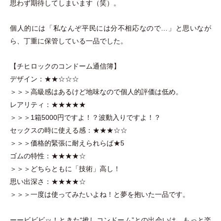
思わず期待してしまいます
（
笑
）
。
個人的には
「
私なんぞ平民には分不相応なので…
」
と思いなが
ら、丁重に保管している一品でした。
【チヒロックのコンドーム通信簿】
デザイン：★★☆☆☆
＞＞＞高級感はあるけど地味なので個人的評価は低め。
レアリティ：★★★★★
＞＞＞1箱5000円ですよ！？波動入りですよ！？
セックスの時に使える感：★★★☆☆
＞＞＞価格的緊張に耐えられらば★5
ゴムの特性：★★★★☆
＞＞＞どちらともに
「
技術
」
高し！
思い出深さ：★★★★☆
＞＞＞一度は使ってみたいよね！と夢を抱いた一品です。
ーービビビッ！ときた“推しコンドーム”との出会いは、もっと楽