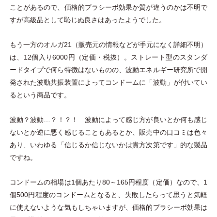
ことがあるので、価格的プラシーボ効果か質が違うのかは不明で
すが高級品として恥じぬ良さはあったようでした。
もう一方のオルガ21
（
販売元の情報などが手元になく詳細不明
）
は、12個入り6000円
（
定価
・
税抜
）
。ストレート型のスタンダ
ードタイプで何ら特徴はないものの、波動エネルギー研究所で開
発された波動共振装置によってコンドームに
「
波動
」
が付いてい
るという商品です。
波動？波動…？！？！ 波動によって感じ方が良いとか何も感じ
ないとか逆に悪く感じることもあるとか、販売中の口コミは色々
あり、いわゆる
「
信じるか信じないかは貴方次第です
」
的な製品
ですね。
コンドームの相場は1個あたり80～165円程度
（
定価
）
なので、1
個500円程度のコンドームとなると、失敗したらって思うと気軽
に使えないような気もしちゃいますが、価格的プラシーボ効果は