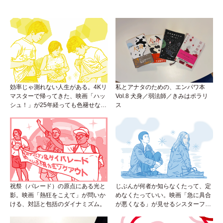
効率じゃ測れない人生がある。4Kリ
私とアナタのための、エンパワ本
マスターで帰ってきた、映画「ハッ
Vol.8 犬身／弱法師／きみはポラリ
シュ！」が25年経っても色褪せない
ス
理由。
祝祭（パレード）の原点にある光と
じぶんが何者か知らなくたって、定
影。映画「熱狂をこえて」が問いか
めなくたっていい。映画「急に具合
ける、対話と包括のダイナミズム。
が悪くなる」が見せるシスターフッ
ドのカタチ。