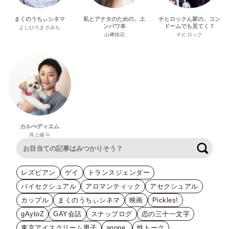
まくのうちぃシネマ
私とアナタのための、エ
チヒロックん家の、コン
ンパワ本
ドームでも見てく？
よしひろまさみち
山﨑穂花
チヒロック
カルぺディエム
井上健斗
検索
レズビアン
ゲイ
トランスジェンダー
バイセクシュアル
アロマンティック
アセクシュアル
カップル
まくのうちぃシネマ
映画
Pickles!
gAytoZ
GAY会話
スナップログ
恋の三十一文字
東京アイスクリーム男子
anone.
性トーク