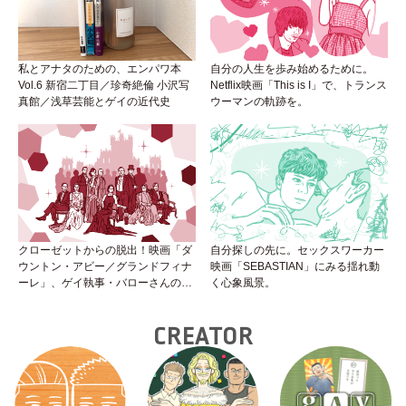
私とアナタのための、エンパワ本
自分の人生を歩み始めるために。
Vol.6 新宿二丁目／珍奇絶倫 小沢写
Netflix映画「This is I」で、トランス
真館／浅草芸能とゲイの近代史
ウーマンの軌跡を。
クローゼットからの脱出！映画「ダ
自分探しの先に。セックスワーカー
ウントン・アビー／グランドフィナ
映画「SEBASTIAN」にみる揺れ動
ーレ」、ゲイ執事・バローさんの成
く心象風景。
長は見事！
CREATOR