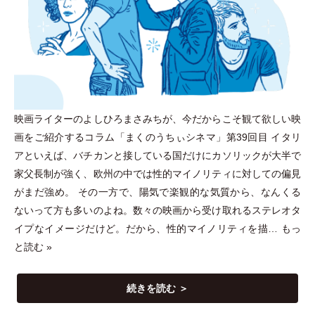
映画ライターのよしひろまさみちが、今だからこそ観て欲しい映
画をご紹介するコラム
「
まくのうちぃシネマ
」
第39回目 イタリ
アといえば、バチカンと接している国だけにカソリックが大半で
家父長制が強く、欧州の中では性的マイノリティに対しての偏見
がまだ強め。 その一方で、陽気で楽観的な気質から、なんくる
ないって方も多いのよね。数々の映画から受け取れるステレオタ
イプなイメージだけど。だから、性的マイノリティを描…
もっ
と読む »
続きを読む ＞