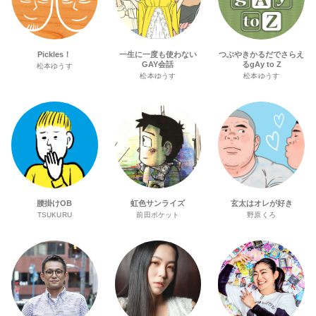
Pickles！
一生に一度も使わない
つぶやきかるだでさらえ
GAY会話
るgAy to Z
松本ゆうす
松本ゆうす
松本ゆうす
腰掛けOB
虹色サンライズ
玄太はオレが好き
TSUKURU
前田ポケット
野原くろ