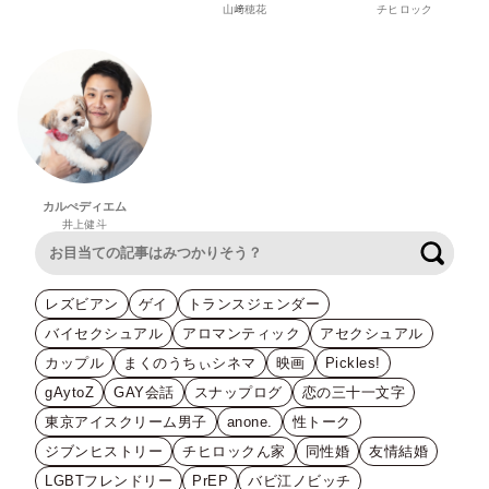
山﨑穂花
チヒロック
カルぺディエム
井上健斗
検索
レズビアン
ゲイ
トランスジェンダー
バイセクシュアル
アロマンティック
アセクシュアル
カップル
まくのうちぃシネマ
映画
Pickles!
gAytoZ
GAY会話
スナップログ
恋の三十一文字
東京アイスクリーム男子
anone.
性トーク
ジブンヒストリー
チヒロックん家
同性婚
友情結婚
LGBTフレンドリー
PrEP
バビ江ノビッチ