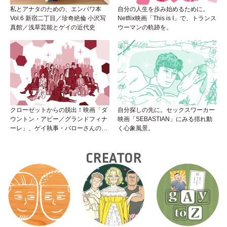
私とアナタのための、エンパワ本
自分の人生を歩み始めるために。
Vol.6 新宿二丁目／珍奇絶倫 小沢写
Netflix映画「This is I」で、トランス
真館／浅草芸能とゲイの近代史
ウーマンの軌跡を。
クローゼットからの脱出！映画「ダ
自分探しの先に。セックスワーカー
ウントン・アビー／グランドフィナ
映画「SEBASTIAN」にみる揺れ動
ーレ」、ゲイ執事・バローさんの成
く心象風景。
長は見事！
CREATOR