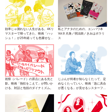
効率じゃ測れない人生がある。4Kリ
私とアナタのための、エンパワ本
マスターで帰ってきた、映画「ハッ
Vol.8 犬身／弱法師／きみはポラリ
シュ！」が25年経っても色褪せない
ス
理由。
祝祭（パレード）の原点にある光と
じぶんが何者か知らなくたって、定
影。映画「熱狂をこえて」が問いか
めなくたっていい。映画「急に具合
ける、対話と包括のダイナミズム。
が悪くなる」が見せるシスターフッ
ドのカタチ。