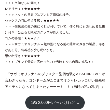
＞＞＞文句なしの満点！
レアリティ：★★★★★
＞＞＞ネットの世界ではプレミア価格の様子。
セックスの時に使える感：★★★★★
＞＞＞個包装の蓋の裏にくじが付いていて、使う時にも楽しめる仕掛
け付き！当たると限定のグッズが貰えました。
ゴムの特性：★★★☆☆
＞＞＞サガミオリジナル＝超薄型になる前の通常の厚さの製品。厚さ
がある分、装着感が少し硬いかも。
思い出深さ：★★★★★
＞＞＞ブランド価値も高かったので当時も今も自慢の逸品！！
「
サガミオリジナルのブリスター型個包装とA BATHING APEが
合わさったら、コンドームがここまでオシャレカッコいい最先端
アイテムになってしまったよーーー！！！
（
当時の私の叫び
）
」
1箱 2,000円だったけれど…