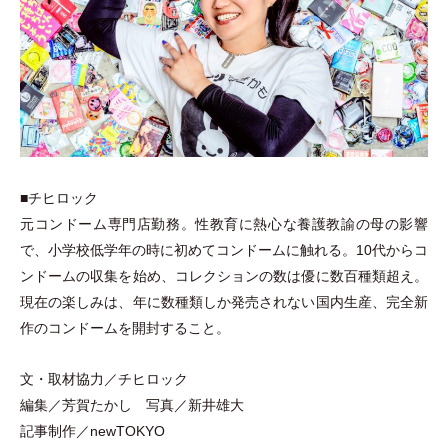
■チヒロック
元コンドーム専門店勤務。性教育に熱心な養護教諭の母の影響
で、小学校低学年の時に初めてコンドームに触れる。10代からコ
ンドームの収集を始め、コレクションの数は優に数百種類超え。
現在の楽しみは、年に数種類しか発売されない国内生産、完全新
作のコンドームを開封すること。
文
・
取材協力／チヒロック
編集／芳賀たかし 写真／新井雄大
記事制作／newTOKYO