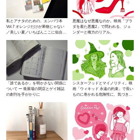
私とアナタのための、エンパワ本
悪魔はなぜ悪魔なのか。映画「プラ
Vol.7 オレンジだけが果物じゃない
ダを着た悪魔2」で問われる、ジェ
／美しい夏／いちばんここに似合う
ンダーと権力のリアル。
人
「誰であるか」を明かさない関係に
シスターフッドとマイノリティ。映
ついて ー 発展場の閉店とゲイ雑誌
画「ウィキッド 永遠の約束」で長い
の創刊を手がかりに
ものに巻かれる危険性に、気づき
を。