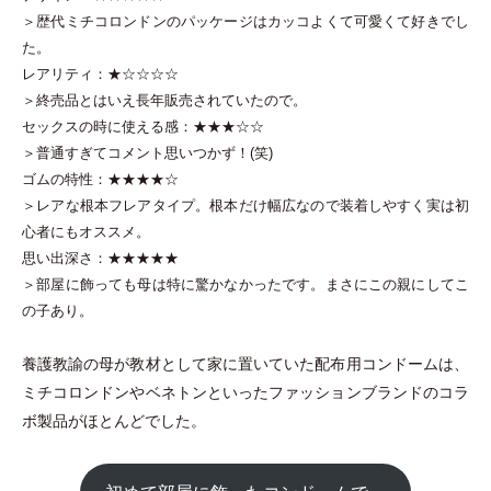
＞歴代ミチコロンドンのパッケージはカッコよくて可愛くて好きでし
た。
レアリティ：★☆☆☆☆
＞終売品とはいえ長年販売されていたので。
セックスの時に使える感：★★★☆☆
＞普通すぎてコメント思いつかず！(笑)
ゴムの特性：★★★★☆
＞レアな根本フレアタイプ。根本だけ幅広なので装着しやすく実は初
心者にもオススメ。
思い出深さ：★★★★★
＞部屋に飾っても母は特に驚かなかったです。まさにこの親にしてこ
の子あり。
養護教諭の母が教材として家に置いていた配布用コンドームは、
ミチコロンドンやベネトンといったファッションブランドのコラ
ボ製品がほとんどでした。