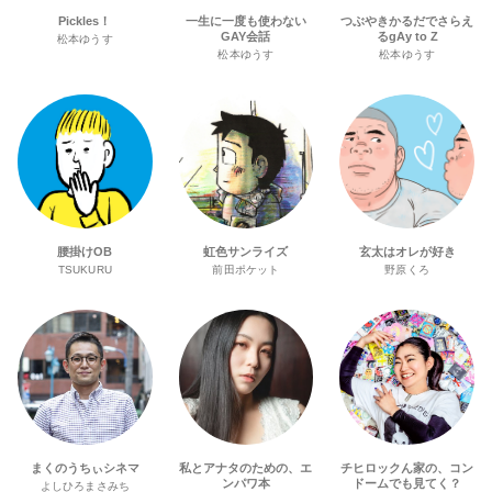
Pickles！
一生に一度も使わない
つぶやきかるだでさらえ
GAY会話
るgAy to Z
松本ゆうす
松本ゆうす
松本ゆうす
腰掛けOB
虹色サンライズ
玄太はオレが好き
TSUKURU
前田ポケット
野原くろ
まくのうちぃシネマ
私とアナタのための、エ
チヒロックん家の、コン
ンパワ本
ドームでも見てく？
よしひろまさみち