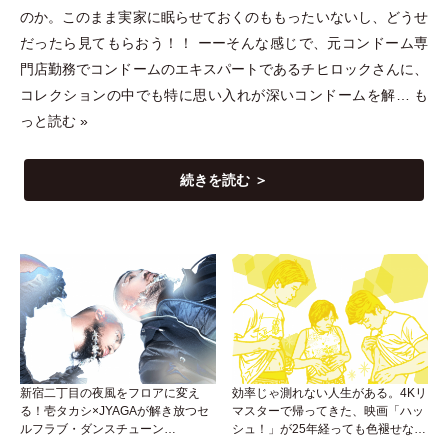
のか。このまま実家に眠らせておくのももったいないし、どうせ
だったら見てもらおう！！ ーーそんな感じで、元コンドーム専
門店勤務でコンドームのエキスパートであるチヒロックさんに、
コレクションの中でも特に思い入れが深いコンドームを解…
も
っと読む »
続きを読む ＞
新宿二丁目の夜風をフロアに変え
効率じゃ測れない人生がある。4Kリ
る！壱タカシ×JYAGAが解き放つセ
マスターで帰ってきた、映画「ハッ
ルフラブ・ダンスチューン
シュ！」が25年経っても色褪せない
「Okaaayyy!!!」が遂にリリース！
理由。