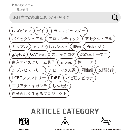
カルぺディエム
井上健斗
検索
レズビアン
ゲイ
トランスジェンダー
バイセクシュアル
アロマンティック
アセクシュアル
カップル
まくのうちぃシネマ
映画
Pickles!
gAytoZ
GAY会話
スナップログ
恋の三十一文字
東京アイスクリーム男子
anone.
性トーク
ジブンヒストリー
チヒロックん家
同性婚
友情結婚
LGBTフレンドリー
PrEP
バビ江ノビッチ
ブリアナ・ギガンテ
しんたか
自分らしく生きるプロジェクト
ARTICLE CATEGORY