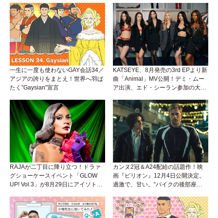
一生に一度も使わないGAY会話34／
KATSEYE、8月発売の3rd EPより新
アジアの誇りをまとえ！世界へ羽ば
曲「Animal」MV公開！デミ・ムー
たく”Gaysian”宣言
ア出演、エド・シーラン参加の大胆
アンセムは必聴！
RAJAが二丁目に降り立つ！ドラァ
カンヌ2冠＆A24配給の話題作！映
グショーケースイベント「GLOW
画『ピリオン』12月4日公開決定。
UP! Vol.3」が8月29日にアイソトー
過激で、甘い。“バイクの後部座
プラウンジで開催！
席”から始まるラブストーリー。