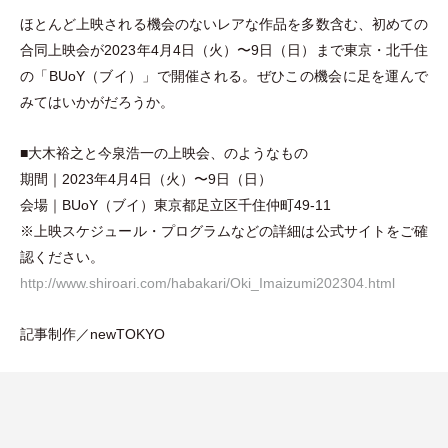
ほとんど上映される機会のないレアな作品を多数含む、初めての
合同上映会が2023年4月4日
（
火
）
〜9日
（
日
）
まで東京
・
北千住
の
「
BUoY
（
ブイ
）
」
で開催される。ぜひこの機会に足を運んで
みてはいかがだろうか。
■大木裕之と今泉浩一の上映会、のようなもの
期間｜2023年4月4日
（
火
）
〜9日
（
日
）
会場｜BUoY
（
ブイ
）
東京都足立区千住仲町49-11
※上映スケジュール
・
プログラムなどの詳細は公式サイトをご確
認ください。
http://www.shiroari.com/habakari/Oki_Imaizumi202304.html
記事制作／newTOKYO