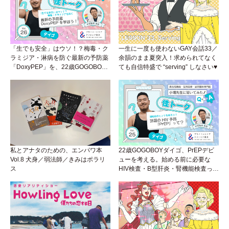
「生でも安全」はウソ！？梅毒・ク
一生に一度も使わないGAY会話33／
ラミジア・淋病を防ぐ最新の予防薬
余韻のまま夏突入！求められてなく
「DoxyPEP」を、22歳GOGOBOY
ても自信特盛で “serving” しなさい♥
ダイゴと学ぼう！性トーク〜聞きに
くいことは小堀先生に聞けばイイ！
（Vol.26）
私とアナタのための、エンパワ本
22歳GOGOBOYダイゴ、PrEPデビ
Vol.8 犬身／弱法師／きみはポラリ
ューを考える。始める前に必要な
ス
HIV検査・B型肝炎・腎機能検査っ
て？開始前検査のヒミツを知ろう！
性トーク～聞きにくいことは小堀先
生に聞けばイイ！（Vol.25）