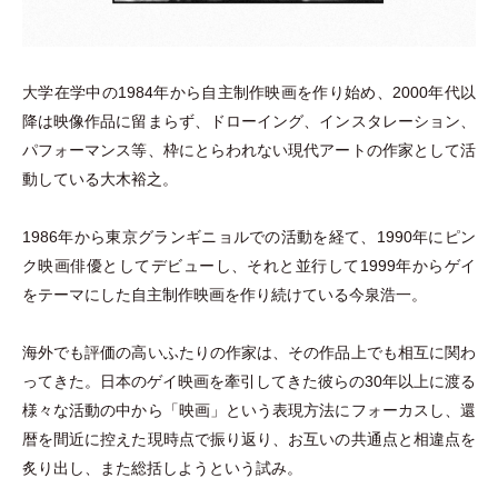
大学在学中の1984年から自主制作映画を作り始め、2000年代以
降は映像作品に留まらず、ドローイング、インスタレーション、
パフォーマンス等、枠にとらわれない現代アートの作家として活
動している大木裕之。
1986年から東京グランギニョルでの活動を経て、1990年にピン
ク映画俳優としてデビューし、それと並行して1999年からゲイ
をテーマにした自主制作映画を作り続けている今泉浩一。
海外でも評価の高いふたりの作家は、その作品上でも相互に関わ
ってきた。日本のゲイ映画を牽引してきた彼らの30年以上に渡る
様々な活動の中から
「
映画
」
という表現方法にフォーカスし、還
暦を間近に控えた現時点で振り返り、お互いの共通点と相違点を
炙り出し、また総括しようという試み。