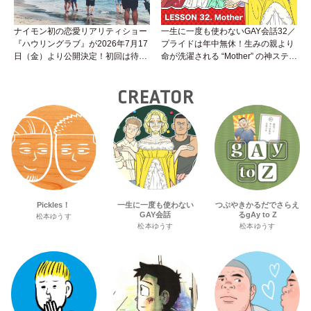
ナイモン初の恋愛リアリティショー
一生に一度も使わないGAY会話32／
『ハウリングラブ』が2026年7月17
プライドは年中無休！生みの親より
日（金）より公開決定！初回は待望
命が洗濯される “Mother” の神ステー
の“GMPD”編！？
ジ
CREATOR
Pickles！
一生に一度も使わない
つぶやきかるだでさらえ
GAY会話
るgAy to Z
松本ゆうす
松本ゆうす
松本ゆうす