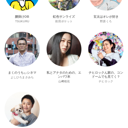
腰掛けOB
虹色サンライズ
玄太はオレが好き
TSUKURU
前田ポケット
野原くろ
まくのうちぃシネマ
私とアナタのための、エ
チヒロックん家の、コン
ンパワ本
ドームでも見てく？
よしひろまさみち
山﨑穂花
チヒロック