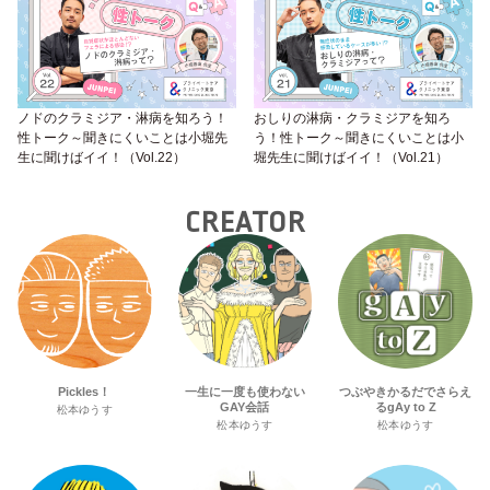
ノドのクラミジア・淋病を知ろう！
おしりの淋病・クラミジアを知ろ
性トーク～聞きにくいことは小堀先
う！性トーク～聞きにくいことは小
生に聞けばイイ！（Vol.22）
堀先生に聞けばイイ！（Vol.21）
CREATOR
Pickles！
一生に一度も使わない
つぶやきかるだでさらえ
GAY会話
るgAy to Z
松本ゆうす
松本ゆうす
松本ゆうす