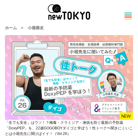
ホーム
>
小堀善友
「生でも安全」はウソ！？梅毒・クラミジア・淋病を防ぐ最新の予防薬
「DoxyPEP」を、22歳GOGOBOYダイゴと学ぼう！性トーク〜聞きにくいこ
とは小堀先生に聞けばイイ！（Vol.26）