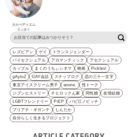
カルぺディエム
井上健斗
検索
レズビアン
ゲイ
トランスジェンダー
バイセクシュアル
アロマンティック
アセクシュアル
カップル
まくのうちぃシネマ
映画
Pickles!
gAytoZ
GAY会話
スナップログ
恋の三十一文字
東京アイスクリーム男子
anone.
性トーク
ジブンヒストリー
チヒロックん家
同性婚
友情結婚
LGBTフレンドリー
PrEP
バビ江ノビッチ
ブリアナ・ギガンテ
しんたか
自分らしく生きるプロジェクト
ARTICLE CATEGORY