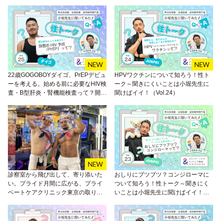
22歳GOGOBOYダイゴ、PrEPデビュ
HPVワクチンについて知ろう！性ト
ーを考える。始める前に必要なHIV検
ーク～聞きにくいことは小堀先生に
査・B型肝炎・腎機能検査って？開始
聞けばイイ！（Vol.24）
前検査のヒミツを知ろう！性トーク
～聞きにくいことは小堀先生に聞け
ばイイ！（Vol.25）
診察室から飛び出して、寄り添いた
おしりにブツブツ？コンジローマに
い。プライド月間に広がる、プライ
ついて知ろう！性トーク～聞きにく
ベートケアクリニック東京の取り組
いことは小堀先生に聞けばイイ！
み
（Vol.23）