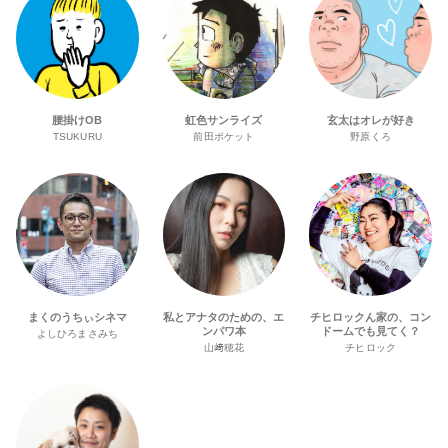
腰掛けOB
虹色サンライズ
玄太はオレが好き
TSUKURU
前田ポケット
野原くろ
まくのうちぃシネマ
私とアナタのための、エ
チヒロックん家の、コン
ンパワ本
ドームでも見てく？
よしひろまさみち
山﨑穂花
チヒロック