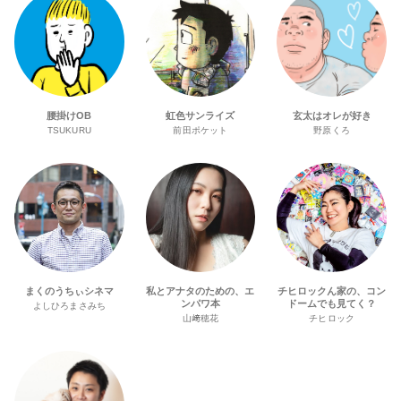
腰掛けOB
虹色サンライズ
玄太はオレが好き
TSUKURU
前田ポケット
野原くろ
まくのうちぃシネマ
私とアナタのための、エ
チヒロックん家の、コン
ンパワ本
ドームでも見てく？
よしひろまさみち
山﨑穂花
チヒロック