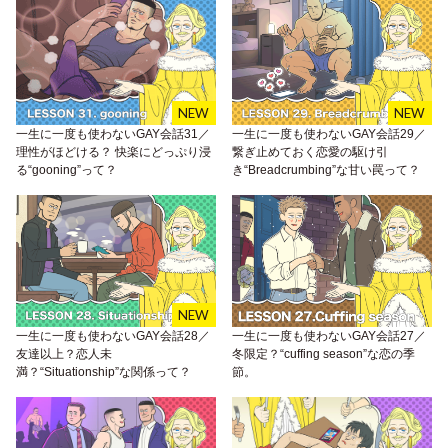
一生に一度も使わないGAY会話31／
一生に一度も使わないGAY会話29／
理性がほどける？ 快楽にどっぷり浸
繋ぎ止めておく恋愛の駆け引
る“gooning”って？
き“Breadcrumbing”な甘い罠って？
一生に一度も使わないGAY会話28／
一生に一度も使わないGAY会話27／
友達以上？恋人未
冬限定？“cuffing season”な恋の季
満？“Situationship”な関係って？
節。