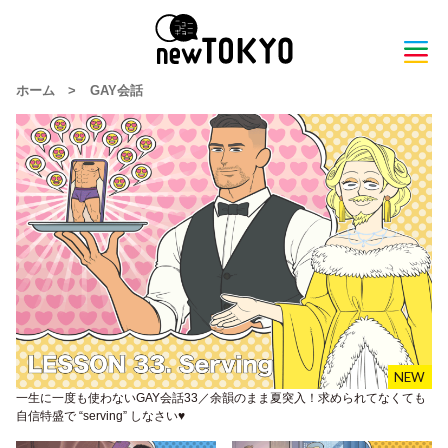
ホーム
>
GAY会話
一生に一度も使わないGAY会話33／余韻のまま夏突入！求められてなくても
自信特盛で “serving” しなさい♥