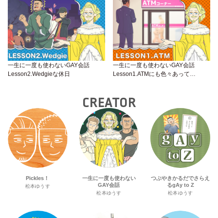
一生に一度も使わないGAY会話
一生に一度も使わないGAY会話
Lesson2.Wedgieな休日
Lesson1.ATMにも色々あって…
CREATOR
Pickles！
一生に一度も使わない
つぶやきかるだでさらえ
GAY会話
るgAy to Z
松本ゆうす
松本ゆうす
松本ゆうす