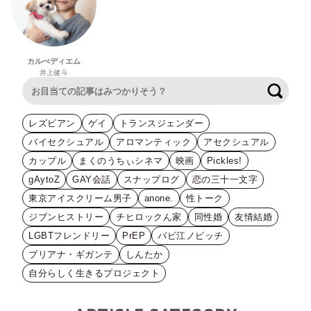
カルぺディエム
井上健斗
検索
レズビアン
ゲイ
トランスジェンダー
バイセクシュアル
アロマンティック
アセクシュアル
カップル
まくのうちぃシネマ
映画
Pickles!
gAytoZ
GAY会話
スナップログ
恋の三十一文字
東京アイスクリーム男子
anone.
性トーク
ジブンヒストリー
チヒロックん家
同性婚
友情結婚
LGBTフレンドリー
PrEP
バビ江ノビッチ
ブリアナ・ギガンテ
しんたか
自分らしく生きるプロジェクト