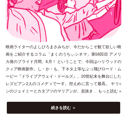
映画ライターのよしひろまさみちが、今だからこそ観て欲しい映
画をご紹介するコラム
「
まくのうちぃシネマ
」
第58回目 アメリ
カ発のプライド月間、6月！ ということで、今回はハリウッドの
クィア映画新作。し
・
か
・
も、下ネタ上等なぶっ飛びロード
・
ム
ービー『ドライブアウェイ
・
ドールズ』。20世紀末を舞台にした
レズビアン2人のコメディでーす。控えめに言って最高。 ヤリ○
ンのジェイミーとカタブツのマリアンが、息抜き…
もっと読む »
続きを読む ＞