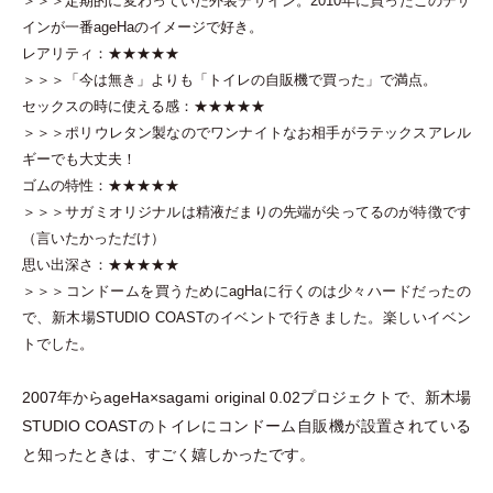
＞＞＞定期的に変わっていた外装デザイン。2010年に買ったこのデザ
インが一番ageHaのイメージで好き。
レアリティ：★★★★★
＞＞＞
「
今は無き
」
よりも
「
トイレの自販機で買った
」
で満点。
セックスの時に使える感：★★★★★
＞＞＞ポリウレタン製なのでワンナイトなお相手がラテックスアレル
ギーでも大丈夫！
ゴムの特性：★★★★★
＞＞＞サガミオリジナルは精液だまりの先端が尖ってるのが特徴です
（
言いたかっただけ
）
思い出深さ：★★★★★
＞＞＞コンドームを買うためにagHaに行くのは少々ハードだったの
で、新木場STUDIO COASTのイベントで行きました。楽しいイベン
トでした。
2007年からageHa×sagami original 0.02プロジェクトで、新木場
STUDIO COASTのトイレにコンドーム自販機が設置されている
と知ったときは、すごく嬉しかったです。