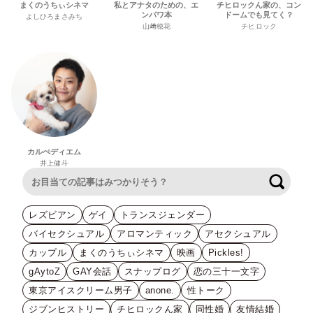
まくのうちぃシネマ
私とアナタのための、エ
チヒロックん家の、コン
ンパワ本
ドームでも見てく？
よしひろまさみち
山﨑穂花
チヒロック
カルぺディエム
井上健斗
検索
レズビアン
ゲイ
トランスジェンダー
バイセクシュアル
アロマンティック
アセクシュアル
カップル
まくのうちぃシネマ
映画
Pickles!
gAytoZ
GAY会話
スナップログ
恋の三十一文字
東京アイスクリーム男子
anone.
性トーク
ジブンヒストリー
チヒロックん家
同性婚
友情結婚