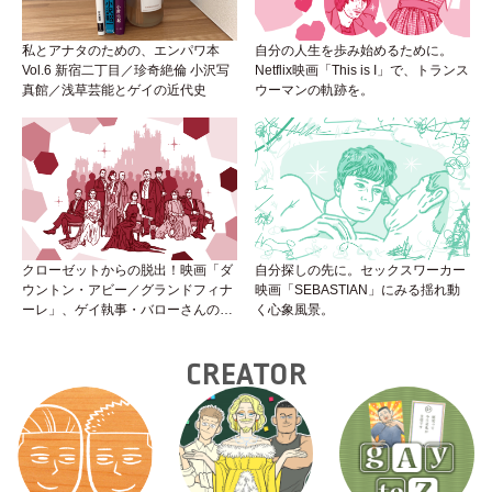
私とアナタのための、エンパワ本
自分の人生を歩み始めるために。
Vol.6 新宿二丁目／珍奇絶倫 小沢写
Netflix映画「This is I」で、トランス
真館／浅草芸能とゲイの近代史
ウーマンの軌跡を。
クローゼットからの脱出！映画「ダ
自分探しの先に。セックスワーカー
ウントン・アビー／グランドフィナ
映画「SEBASTIAN」にみる揺れ動
ーレ」、ゲイ執事・バローさんの成
く心象風景。
長は見事！
CREATOR