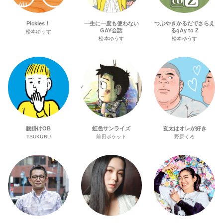
Pickles！
一生に一度も使わない
つぶやきかるだでさらえ
GAY会話
るgAy to Z
松本ゆうす
松本ゆうす
松本ゆうす
腰掛けOB
虹色サンライズ
玄太はオレが好き
TSUKURU
前田ポケット
野原くろ