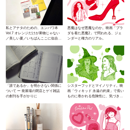
私とアナタのための、エンパワ本
悪魔はなぜ悪魔なのか。映画「プラ
Vol.7 オレンジだけが果物じゃない
ダを着た悪魔2」で問われる、ジェ
／美しい夏／いちばんここに似合う
ンダーと権力のリアル。
人
「誰であるか」を明かさない関係に
シスターフッドとマイノリティ。映
ついて ー 発展場の閉店とゲイ雑誌
画「ウィキッド 永遠の約束」で長い
の創刊を手がかりに
ものに巻かれる危険性に、気づき
を。