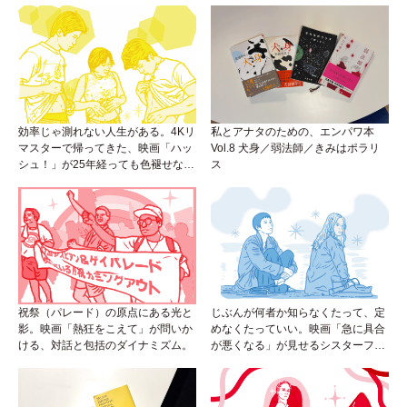
効率じゃ測れない人生がある。4Kリ
私とアナタのための、エンパワ本
マスターで帰ってきた、映画「ハッ
Vol.8 犬身／弱法師／きみはポラリ
シュ！」が25年経っても色褪せない
ス
理由。
祝祭（パレード）の原点にある光と
じぶんが何者か知らなくたって、定
影。映画「熱狂をこえて」が問いか
めなくたっていい。映画「急に具合
ける、対話と包括のダイナミズム。
が悪くなる」が見せるシスターフッ
ドのカタチ。