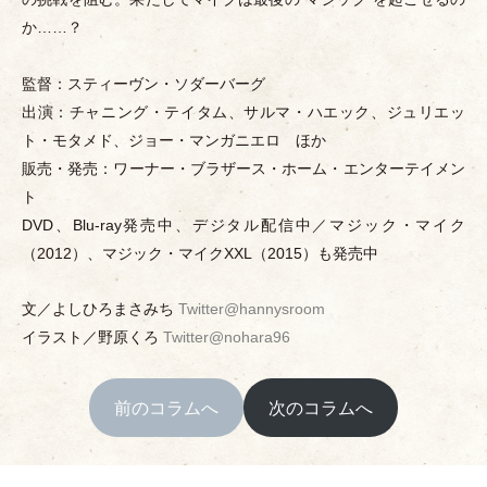
か……？
監督：スティーヴン
・
ソダーバーグ
出演：チャニング
・
テイタム、サルマ
・
ハエック、ジュリエッ
ト
・
モタメド、ジョー
・
マンガニエロ ほか
販売
・
発売：ワーナー
・
ブラザース
・
ホーム
・
エンターテイメン
ト
DVD、Blu-ray発売中、デジタル配信中／マジック
・
マイク
（
2012
）
、マジック
・
マイクXXL
（
2015
）
も発売中
文／よしひろまさみち
Twitter@hannysroom
イラスト／野原くろ
Twitter@nohara96
前のコラムへ
次のコラムへ