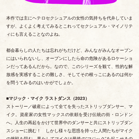
本作では主にヘテロセクシュアルの女性の気持ちを代弁していま
すが、よくよく考えてみるとこれってセクシュアル
・
マイノリテ
ィにも言えることなのよね。
都会暮らしの人たちは忘れがちだけど、みんながみんなオープン
にはいられないし、オープンにしたら命の危険があるロケーショ
ンだってあるんだから。なので、このシリーズを観て、性的な解
放感を実感することの難しさ、そしてその根っこにあるのは何か
を問うてみるのはいかがでしょか。
■
マジック
・
マイク ラストダンス
（
2023
）
ストーリー／破産によって全てを失ったストリップダンサー、マ
イク。資産家の女性マックスの依頼を受け伝統の街
・
ロンドン
へ。人生の再起をかけて世界中のダンサーと共にストリップダン
スショーに挑む！ しかし様々な思惑を持った人間たちがマイク
の挑戦を阻む。果たしてマイクは最後の“マジック”を起こせるの