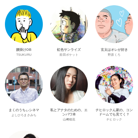
腰掛けOB
虹色サンライズ
玄太はオレが好き
TSUKURU
前田ポケット
野原くろ
まくのうちぃシネマ
私とアナタのための、エ
チヒロックん家の、コン
ンパワ本
ドームでも見てく？
よしひろまさみち
山﨑穂花
チヒロック