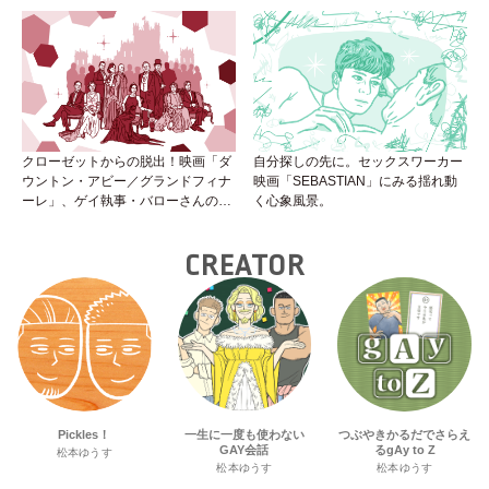
クローゼットからの脱出！映画「ダ
自分探しの先に。セックスワーカー
ウントン・アビー／グランドフィナ
映画「SEBASTIAN」にみる揺れ動
ーレ」、ゲイ執事・バローさんの成
く心象風景。
長は見事！
CREATOR
Pickles！
一生に一度も使わない
つぶやきかるだでさらえ
GAY会話
るgAy to Z
松本ゆうす
松本ゆうす
松本ゆうす