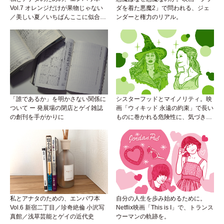
Vol.7 オレンジだけが果物じゃない
ダを着た悪魔2」で問われる、ジェ
／美しい夏／いちばんここに似合う
ンダーと権力のリアル。
人
「誰であるか」を明かさない関係に
シスターフッドとマイノリティ。映
ついて ー 発展場の閉店とゲイ雑誌
画「ウィキッド 永遠の約束」で長い
の創刊を手がかりに
ものに巻かれる危険性に、気づき
を。
私とアナタのための、エンパワ本
自分の人生を歩み始めるために。
Vol.6 新宿二丁目／珍奇絶倫 小沢写
Netflix映画「This is I」で、トランス
真館／浅草芸能とゲイの近代史
ウーマンの軌跡を。