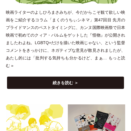
映画ライターのよしひろまさみちが、今だからこそ観て欲しい映
画をご紹介するコラム
「
まくのうちぃシネマ
」
第47回目 先月の
プライドマンスのベストタイミングに、カンヌ国際映画祭で日本
映画で初めてのクィア
・
パルムをゲットした『怪物』が公開され
ましたわよね。LGBTQ+だけを描いた映画じゃない、という監督
コメントをきっかけに、ネガティブな意見が散見されましたが、
あたし的には
「
批判する気持ちも分かるけど、まぁ…
もっと読
む »
続きを読む ＞