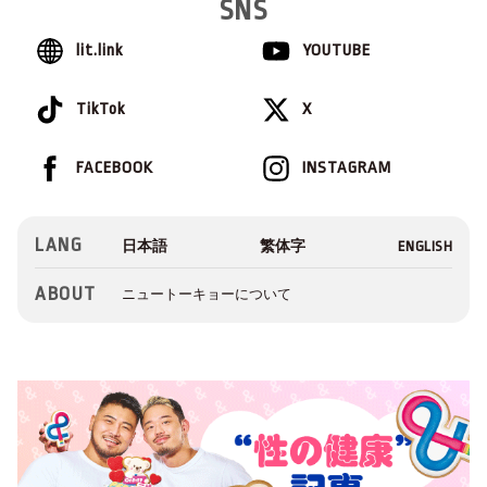
SNS
lit.link
YOUTUBE
TikTok
X
FACEBOOK
INSTAGRAM
LANG
ABOUT
ニュートーキョーについて