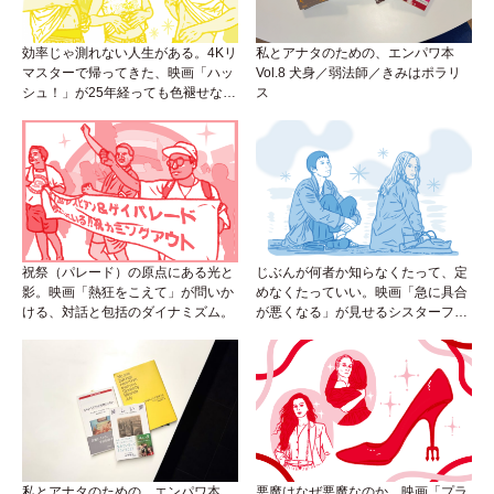
効率じゃ測れない人生がある。4Kリ
私とアナタのための、エンパワ本
マスターで帰ってきた、映画「ハッ
Vol.8 犬身／弱法師／きみはポラリ
シュ！」が25年経っても色褪せない
ス
理由。
祝祭（パレード）の原点にある光と
じぶんが何者か知らなくたって、定
影。映画「熱狂をこえて」が問いか
めなくたっていい。映画「急に具合
ける、対話と包括のダイナミズム。
が悪くなる」が見せるシスターフッ
ドのカタチ。
私とアナタのための、エンパワ本
悪魔はなぜ悪魔なのか。映画「プラ