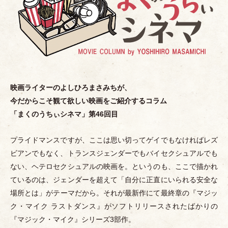
映画ライターのよしひろまさみちが、
今だからこそ観て欲しい映画をご紹介するコラム
「
まくのうちぃシネマ
」
第46回目
プライドマンスですが、ここは思い切ってゲイでもなければレズ
ビアンでもなく、トランスジェンダーでもバイセクシュアルでも
ない、ヘテロセクシュアルの映画を。というのも、ここで描かれ
ているのは、ジェンダーを超えて
「
自分に正直にいられる安全な
場所とは
」
がテーマだから。それが最新作にて最終章の『マジッ
ク
・
マイク ラストダンス』がソフトリリースされたばかりの
『マジック
・
マイク』シリーズ3部作。