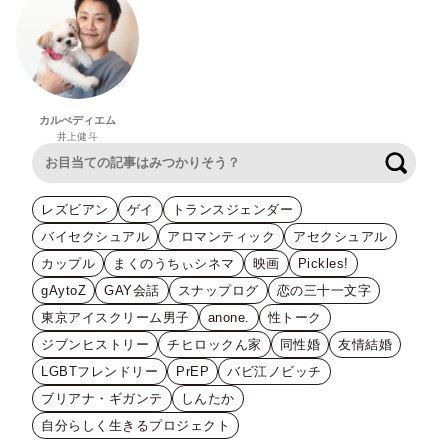
カルぺディエム
井上健斗
検索
レズビアン
ゲイ
トランスジェンダー
バイセクシュアル
アロマンティック
アセクシュアル
カップル
まくのうちぃシネマ
映画
Pickles!
gAytoZ
GAY会話
スナップログ
恋の三十一文字
東京アイスクリーム男子
anone.
性トーク
ジブンヒストリー
チヒロックん家
同性婚
友情結婚
LGBTフレンドリー
PrEP
バビ江ノビッチ
ブリアナ・ギガンテ
しんたか
自分らしく生きるプロジェクト