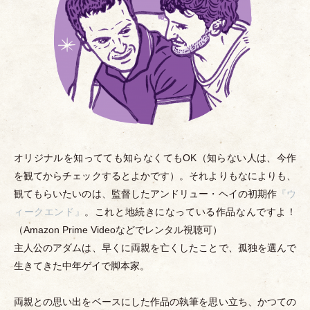
オリジナルを知ってても知らなくてもOK
（
知らない人は、今作
を観てからチェックするとよかです
）
。それよりもなによりも、
観てもらいたいのは、監督したアンドリュー
・
ヘイの初期作
『ウ
ィークエンド』
。これと地続きになっている作品なんですよ！
（
Amazon Prime Videoなどでレンタル視聴可
）
主人公のアダムは、早くに両親を亡くしたことで、孤独を選んで
生きてきた中年ゲイで脚本家。
両親との思い出をベースにした作品の執筆を思い立ち、かつての