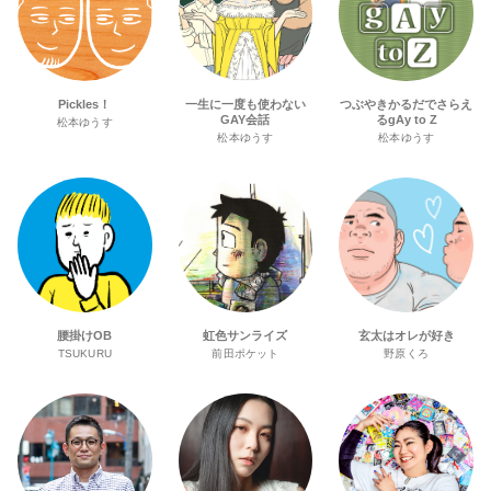
Pickles！
一生に一度も使わない
つぶやきかるだでさらえ
GAY会話
るgAy to Z
松本ゆうす
松本ゆうす
松本ゆうす
腰掛けOB
虹色サンライズ
玄太はオレが好き
TSUKURU
前田ポケット
野原くろ