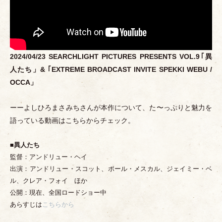
2024/04/23 SEARCHLIGHT PICTURES PRESENTS VOL.9｢異
人たち
」
& ｢EXTREME BROADCAST INVITE SPEKKI WEBU /
OCCA
」
ーーよしひろまさみちさんが本作について、た〜っぷりと魅力を
語っている動画はこちらからチェック。
■異人たち
監督：アンドリュー
・
ヘイ
出演：アンドリュー
・
スコット、ポール
・
メスカル、ジェイミー
・
ベ
ル、クレア
・
フォイ ほか
公開：現在、全国ロードショー中
あらすじは
こちらから