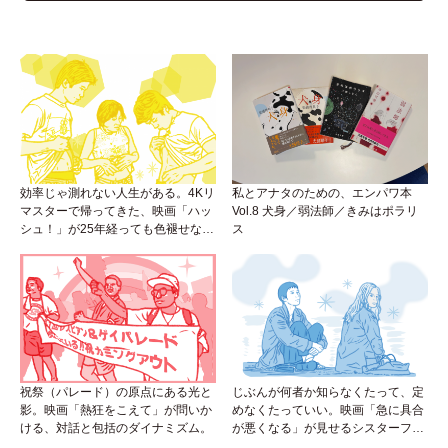
効率じゃ測れない人生がある。4Kリ
私とアナタのための、エンパワ本
マスターで帰ってきた、映画「ハッ
Vol.8 犬身／弱法師／きみはポラリ
シュ！」が25年経っても色褪せない
ス
理由。
祝祭（パレード）の原点にある光と
じぶんが何者か知らなくたって、定
影。映画「熱狂をこえて」が問いか
めなくたっていい。映画「急に具合
ける、対話と包括のダイナミズム。
が悪くなる」が見せるシスターフッ
ドのカタチ。