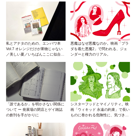
私とアナタのための、エンパワ本
悪魔はなぜ悪魔なのか。映画「プラ
Vol.7 オレンジだけが果物じゃない
ダを着た悪魔2」で問われる、ジェ
／美しい夏／いちばんここに似合う
ンダーと権力のリアル。
人
「誰であるか」を明かさない関係に
シスターフッドとマイノリティ。映
ついて ー 発展場の閉店とゲイ雑誌
画「ウィキッド 永遠の約束」で長い
の創刊を手がかりに
ものに巻かれる危険性に、気づき
を。