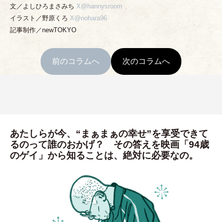
文／よしひろまさみち
X@hannysroom
イラスト／野原くろ
X@nohara96
記事制作／newTOKYO
前のコラムへ
次のコラムへ
あたしらが今、“まぁまぁの幸せ”を享受できて
るのって誰のおかげ？ その答えを映画「94歳
のゲイ」から知ることは、絶対に必要なの。