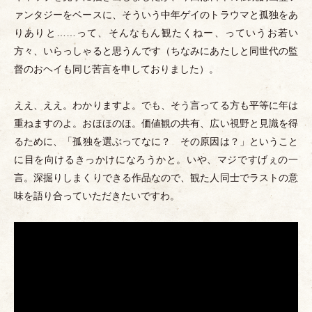
ァンタジーをベースに、そういう中年ゲイのトラウマと孤独をあ
りありと……って、そんなもん観たくねー、っていうお若い
方々、いらっしゃると思うんです
（
ちなみにあたしと同世代の監
督のおヘイも同じ苦言を申しておりました
）
。
ええ、ええ。わかりますよ。でも、そう言ってる方も平等に年は
重ねますのよ。おほほのほ。価値観の共有、広い視野と見識を得
るために、
「
孤独を選ぶってなに？ その原因は？
」
ということ
に目を向けるきっかけになろうかと。いや、マジですげぇの一
言。深掘りしまくりできる作品なので、観た人同士でラストの意
味を語り合っていただきたいですわ。