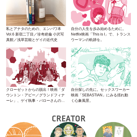
私とアナタのための、エンパワ本
自分の人生を歩み始めるために。
Vol.6 新宿二丁目／珍奇絶倫 小沢写
Netflix映画「This is I」で、トランス
真館／浅草芸能とゲイの近代史
ウーマンの軌跡を。
クローゼットからの脱出！映画「ダ
自分探しの先に。セックスワーカー
ウントン・アビー／グランドフィナ
映画「SEBASTIAN」にみる揺れ動
ーレ」、ゲイ執事・バローさんの成
く心象風景。
長は見事！
CREATOR