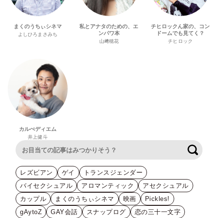
まくのうちぃシネマ
私とアナタのための、エ
チヒロックん家の、コン
ンパワ本
ドームでも見てく？
よしひろまさみち
山﨑穂花
チヒロック
カルぺディエム
井上健斗
検索
レズビアン
ゲイ
トランスジェンダー
バイセクシュアル
アロマンティック
アセクシュアル
カップル
まくのうちぃシネマ
映画
Pickles!
gAytoZ
GAY会話
スナップログ
恋の三十一文字