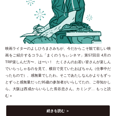
映画ライターのよしひろまさみちが、今だからこそ観て欲しい映
画をご紹介するコラム
「
まくのうちぃシネマ
」
第57回目 4月の
TRP楽しんだ方〜、はーい！ たくさんのお若い皆さんが楽しん
でいらっしゃるのを見て、横目で見ていたおばちゃん
（
仕事中だ
ったもので
）
、感無量でしたわ。そこであたしなんかよりもずっ
とずっと感無量だった95歳の参加者がいらしてたの、ご存知かし
ら。大阪は西成からいらした長谷忠さん。カミング…
もっと読
む »
続きを読む ＞