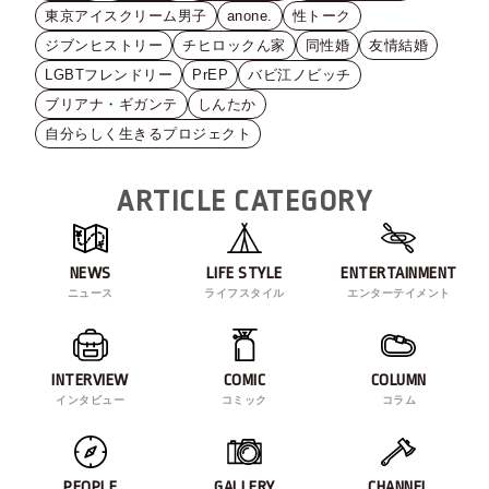
東京アイスクリーム男子
anone.
性トーク
ジブンヒストリー
チヒロックん家
同性婚
友情結婚
LGBTフレンドリー
PrEP
バビ江ノビッチ
ブリアナ・ギガンテ
しんたか
自分らしく生きるプロジェクト
ARTICLE CATEGORY
NEWS
LIFE STYLE
ENTERTAINMENT
ニュース
ライフスタイル
エンターテイメント
INTERVIEW
COMIC
COLUMN
インタビュー
コミック
コラム
PEOPLE
GALLERY
CHANNEL