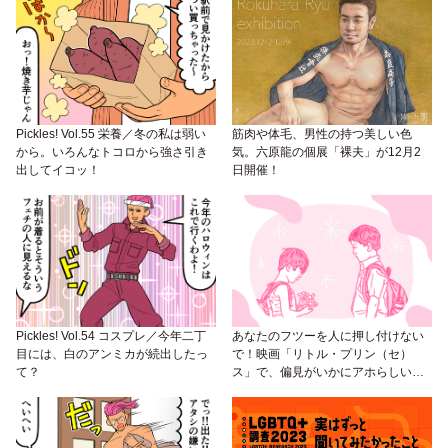
Pickles! Vol.55 栄養／冬の私は弱い
筋肉や体毛、男性の持つ美しい色
から。いろんなトコロから強さ引き
気。六原龍の個展「裸夫」が12月2
出してイコッ！
日開催！
Pickles! Vol.54 コスプレ／今年二丁
あなたのフツーを人に押し付けない
目には、白のアンミカが続出したっ
で！映画「リトル・プリン（セ）
て？
ス」で、偏見がいかにアホらしいも
んかを考えて！