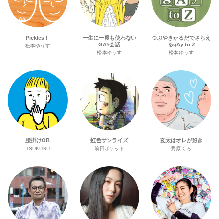
Pickles！
一生に一度も使わない
つぶやきかるだでさらえ
GAY会話
るgAy to Z
松本ゆうす
松本ゆうす
松本ゆうす
腰掛けOB
虹色サンライズ
玄太はオレが好き
TSUKURU
前田ポケット
野原くろ