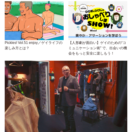
Pickles! Vol.51 enjoy／ゲイライフの
【人形劇が面白い】ゲイのための“コ
楽しみ方とは？
ミュニケーション術” で、出会いの機
会をもっと安全に楽しもう！