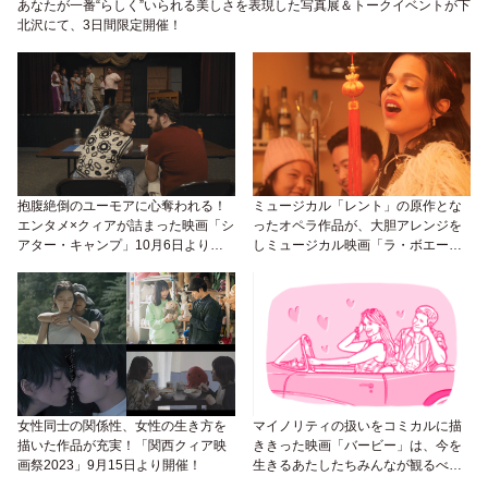
あなたが一番“らしく”いられる美しさを表現した写真展＆トークイベントが下
北沢にて、3日間限定開催！
抱腹絶倒のユーモアに心奪われる！
ミュージカル「レント」の原作とな
エンタメ×クィアが詰まった映画「シ
ったオペラ作品が、大胆アレンジを
アター・キャンプ」10月6日より公
しミュージカル映画「ラ・ボエー
開！
ム」として新たに誕生！
女性同士の関係性、女性の生き方を
マイノリティの扱いをコミカルに描
描いた作品が充実！「関西クィア映
ききった映画「バービー」は、今を
画祭2023」9月15日より開催！
生きるあたしたちみんなが観るべき
よ！