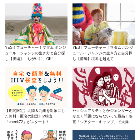
YES！フューチャー！マダム ボンジ
YES！フューチャー！マダム ボンジ
ュール・ジャンジの生き方と自分探
ュール・ジャンジの生き方と自分探
し【後編】「ちがいに」OK!
し【前編】境界を越えて
【期間限定】北陸＆九州を対象にし
セクシュアリティとかジェンダーと
た無料・匿名の郵送HIV検査
か全く問題にならないって最高！映
「check72」がスタート！
画「シアター・キャンプ」で大爆笑
しちゃって!!