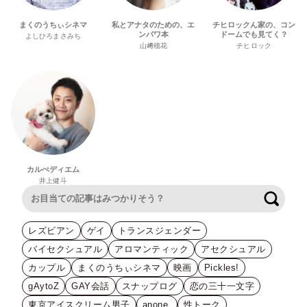
まくのうちぃシネマ
私とアナタのための、エ
チヒロックん家の、コン
ンパワ本
ドームでも見てく？
よしひろまさみち
山﨑穂花
チヒロック
カルぺディエム
井上健斗
検索
レズビアン
ゲイ
トランスジェンダー
バイセクシュアル
アロマンティック
アセクシュアル
カップル
まくのうちぃシネマ
映画
Pickles!
gAytoZ
GAY会話
スナップログ
恋の三十一文字
東京アイスクリーム男子
anone.
性トーク