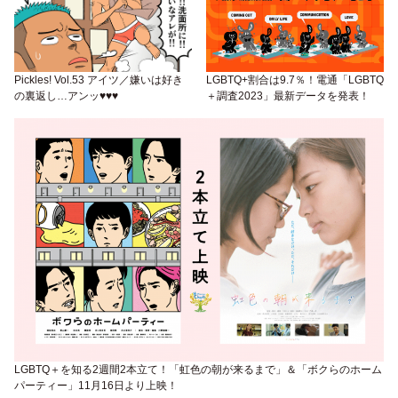
Pickles! Vol.53 アイツ／嫌いは好き
LGBTQ+割合は9.7％！電通「LGBTQ
の裏返し…アンッ♥♥♥
＋調査2023」最新データを発表！
LGBTQ＋を知る2週間2本立て！「虹色の朝が来るまで」＆「ボクらのホーム
パーティー」11月16日より上映！