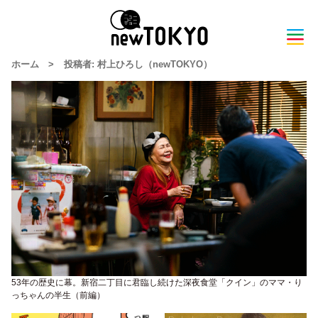
ホーム
>
投稿者:
村上ひろし（newTOKYO）
53年の歴史に幕。新宿二丁目に君臨し続けた深夜食堂「クイン」のママ・り
っちゃんの半生（前編）