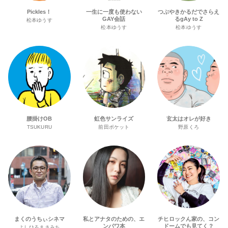
Pickles！
一生に一度も使わない
つぶやきかるだでさらえ
GAY会話
るgAy to Z
松本ゆうす
松本ゆうす
松本ゆうす
腰掛けOB
虹色サンライズ
玄太はオレが好き
TSUKURU
前田ポケット
野原くろ
まくのうちぃシネマ
私とアナタのための、エ
チヒロックん家の、コン
ンパワ本
ドームでも見てく？
よしひろまさみち