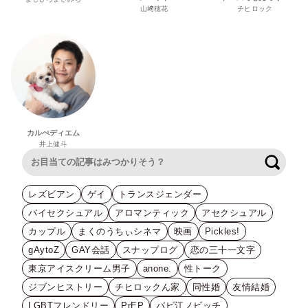
山﨑穂花
チヒロック
カルぺディエム
井上健斗
検索
レズビアン
ゲイ
トランスジェンダー
バイセクシュアル
アロマンティック
アセクシュアル
カップル
まくのうちぃシネマ
映画
Pickles!
gAytoZ
GAY会話
スナップログ
恋の三十一文字
東京アイスクリーム男子
anone.
性トーク
ジブンヒストリー
チヒロックん家
同性婚
友情結婚
LGBTフレンドリー
PrEP
バビ江ノビッチ