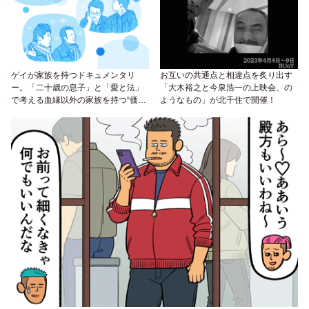
ゲイが家族を持つドキュメンタリ
お互いの共通点と相違点を炙り出す
ー。「二十歳の息子」と「愛と法」
「大木裕之と今泉浩一の上映会、の
で考える血縁以外の家族を持つ“価値
ようなもの」が北千住で開催！
観”って？