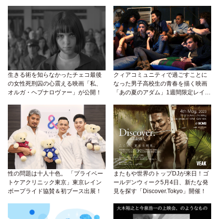
生きる術を知らなかったチェコ最後
クィアコミュニティで過ごすことに
の女性死刑囚の心震える映画「私、
なった男子高校生の青春を描く映画
オルガ・ヘプナロヴァー」が公開！
「あの夏のアダム」1週間限定レイト
ショー！
性の問題は十人十色。 「プライベー
またもや世界のトップDJが来日！ゴ
トケアクリニック東京」東京レイン
ールデンウィーク5月4日、新たな発
ボープライド協賛＆初ブース出展！
見を探す「Discover.Tokyo」開催！