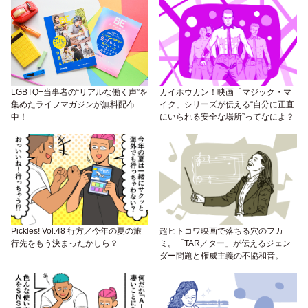
LGBTQ+当事者の“リアルな働く声”を
カイホウカン！映画「マジック・マ
集めたライフマガジンが無料配布
イク」シリーズが伝える“自分に正直
中！
にいられる安全な場所”ってなによ？
Pickles! Vol.48 行方／今年の夏の旅
超ヒトコワ映画で落ちる穴のフカ
行先をもう決まったかしら？
ミ。「TAR／ター」が伝えるジェン
ダー問題と権威主義の不協和音。