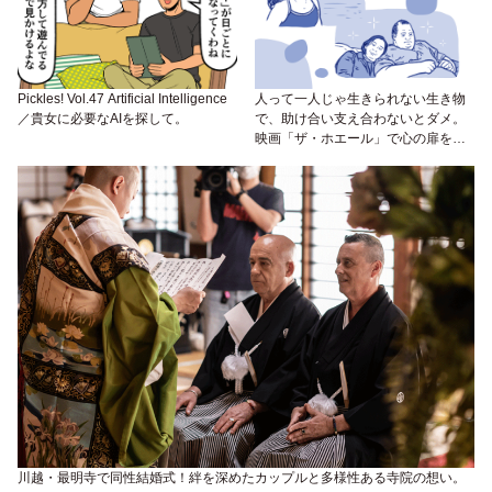
Pickles! Vol.47 Artificial Intelligence
人って一人じゃ生きられない生き物
／貴女に必要なAIを探して。
で、助け合い支え合わないとダメ。
映画「ザ・ホエール」で心の扉を開
いて！
川越・最明寺で同性結婚式！絆を深めたカップルと多様性ある寺院の想い。