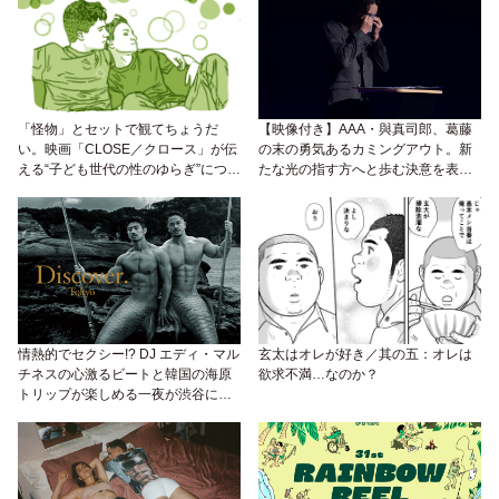
「怪物」とセットで観てちょうだ
【映像付き】AAA・與真司郎、葛藤
い。映画「CLOSE／クロース」が伝
の末の勇気あるカミングアウト。新
える“子ども世代の性のゆらぎ”につい
たな光の指す方へと歩む決意を表
て。
明！
情熱的でセクシー!? DJ エディ・マル
玄太はオレが好き／其の五：オレは
チネスの心激るビートと韓国の海原
欲求不満…なのか？
トリップが楽しめる一夜が渋谷に登
場！