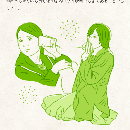
句言っちゃうのも分かるのよね
（
ゲイ映画でもよくあることでし
ょ？
）
。