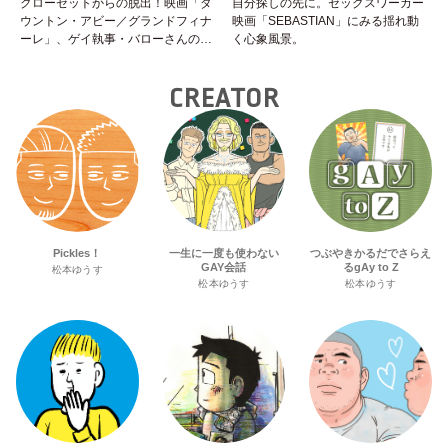
クローゼットからの脱出！映画「ダ
自分探しの先に。セックスワーカー
ウントン・アビー／グランドフィナ
映画「SEBASTIAN」にみる揺れ動
ーレ」、ゲイ執事・バローさんの成
く心象風景。
長は見事！
CREATOR
Pickles！
一生に一度も使わない
つぶやきかるだでさらえ
GAY会話
るgAy to Z
松本ゆうす
松本ゆうす
松本ゆうす