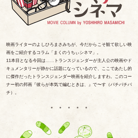
映画ライターのよしひろまさみちが、今だからこそ観て欲しい映
画をご紹介するコラム
「
まくのうちぃシネマ
」
。
11本目となる今回は……トランスジェンダーが主人公の映画やド
キュメンタリーが静かに話題になっているので、ここであたし的
に傑作だったトランスジェンダー映画を紹介しますわ。このコー
ナー初の邦画『彼らが本気で編むときは、』で〜す
（
パチパチパ
チ
）
。
＊ ＊ ＊ ＊ ＊