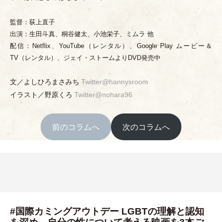
監督：荻上直子
出演：生田斗真、桐谷健太、小池栄子、ミムラ 他
配信：Netflix、YouTube
（
レンタル
）
、Google Play ムービー＆
TV
（
レンタル
）
、ジェイ
・
ストームよりDVD発売中
文／よしひろまさみち
Twitter@hannysroom
イラスト／野原くろ
Twitter@nohara96
前のコラムへ
次のコラムへ
#国際カミングアウトデー LGBTの理解と認知