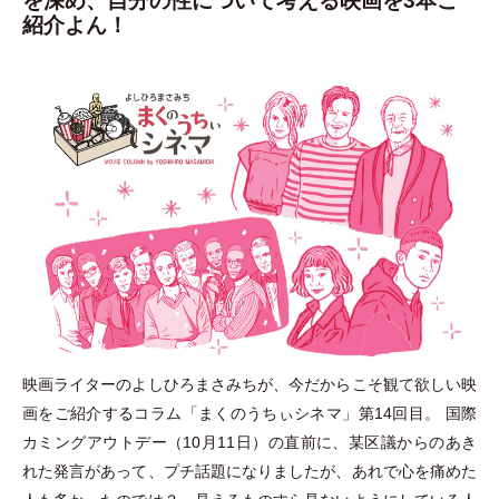
を深め、自分の性について考える映画を3本ご
紹介よん！
映画ライターのよしひろまさみちが、今だからこそ観て欲しい映
画をご紹介するコラム
「
まくのうちぃシネマ
」
第14回目。 国際
カミングアウトデー
（
10月11日
）
の直前に、某区議からのあき
れた発言があって、プチ話題になりましたが、あれで心を痛めた