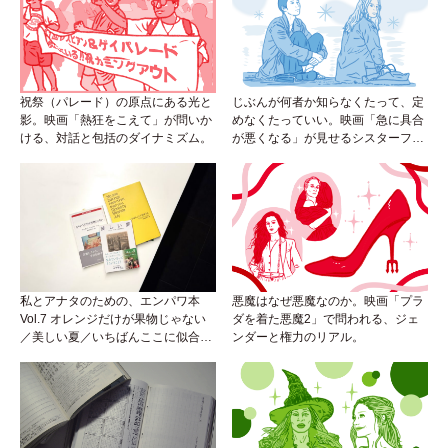
祝祭（パレード）の原点にある光と
じぶんが何者か知らなくたって、定
影。映画「熱狂をこえて」が問いか
めなくたっていい。映画「急に具合
ける、対話と包括のダイナミズム。
が悪くなる」が見せるシスターフッ
ドのカタチ。
私とアナタのための、エンパワ本
悪魔はなぜ悪魔なのか。映画「プラ
Vol.7 オレンジだけが果物じゃない
ダを着た悪魔2」で問われる、ジェ
／美しい夏／いちばんここに似合う
ンダーと権力のリアル。
人