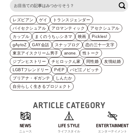
検索
レズビアン
ゲイ
トランスジェンダー
バイセクシュアル
アロマンティック
アセクシュアル
カップル
まくのうちぃシネマ
映画
Pickles!
gAytoZ
GAY会話
スナップログ
恋の三十一文字
東京アイスクリーム男子
anone.
性トーク
ジブンヒストリー
チヒロックん家
同性婚
友情結婚
LGBTフレンドリー
PrEP
バビ江ノビッチ
ブリアナ・ギガンテ
しんたか
自分らしく生きるプロジェクト
ARTICLE CATEGORY
NEWS
LIFE STYLE
ENTERTAINMENT
ニュース
ライフスタイル
エンターテイメント