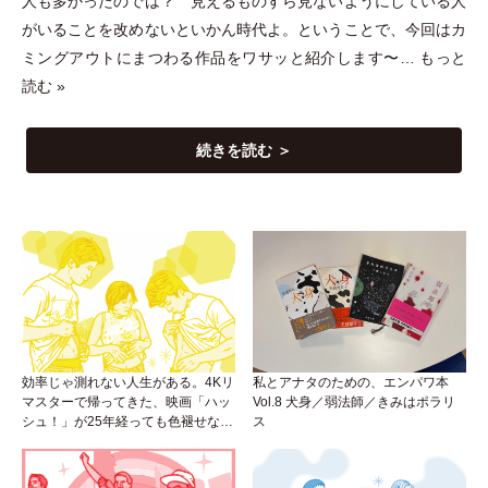
人も多かったのでは？ 見えるものすら見ないようにしている人
がいることを改めないといかん時代よ。ということで、今回はカ
ミングアウトにまつわる作品をワサッと紹介します〜…
もっと
読む »
続きを読む ＞
効率じゃ測れない人生がある。4Kリ
私とアナタのための、エンパワ本
マスターで帰ってきた、映画「ハッ
Vol.8 犬身／弱法師／きみはポラリ
シュ！」が25年経っても色褪せない
ス
理由。