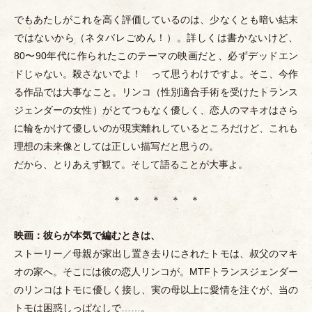
でもあたしがこれを高く評価しているのは、少なくとも暗い結末
ではないから
（
ネタバレごめん！
）
。詳しくは書かないけど、
80〜90年代に作られたこのテーマの映画だと、必ずデッドエン
ドじゃない。殺さないでよ！ って思うわけですよ。そこ、今作
る作品では大事なこと。リンコ
（
性別適合手術を受けたトランス
ジェンダーの女性
）
がとてつもなく優しく、恋人のマキオはさら
に輪をかけて優しいのが現実離れしているところだけど、これも
理想の未来像としては正しい描写だと思うの。
だから、とりあえず観て。そして語ることが大事よ。
＊ ＊ ＊ ＊ ＊
映画：彼らが本気で編むときは、
ストーリー／母親が家出し置き去りにされたトモは、叔父のマキ
オの家へ。そこには彼の恋人リンコが。MTFトランスジェンダー
のリンコはトモに優しく接し、実の母以上に愛情を注ぐが、当の
トモは困惑しっぱなしで……。