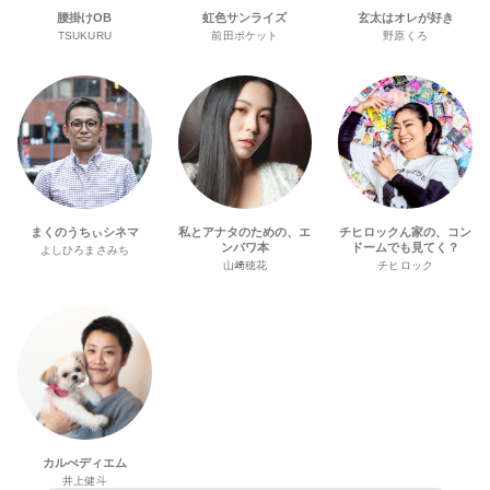
腰掛けOB
虹色サンライズ
玄太はオレが好き
TSUKURU
前田ポケット
野原くろ
まくのうちぃシネマ
私とアナタのための、エ
チヒロックん家の、コン
ンパワ本
ドームでも見てく？
よしひろまさみち
山﨑穂花
チヒロック
カルぺディエム
井上健斗