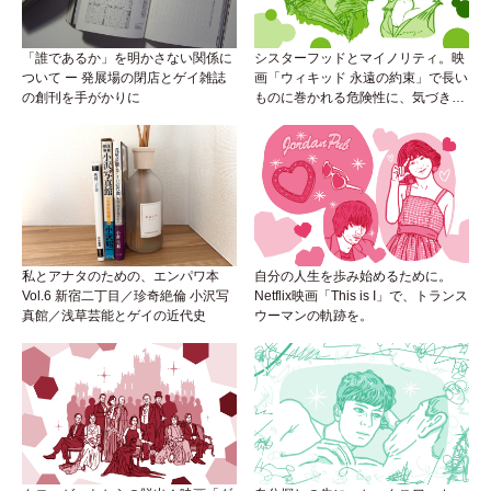
「誰であるか」を明かさない関係に
シスターフッドとマイノリティ。映
ついて ー 発展場の閉店とゲイ雑誌
画「ウィキッド 永遠の約束」で長い
の創刊を手がかりに
ものに巻かれる危険性に、気づき
を。
私とアナタのための、エンパワ本
自分の人生を歩み始めるために。
Vol.6 新宿二丁目／珍奇絶倫 小沢写
Netflix映画「This is I」で、トランス
真館／浅草芸能とゲイの近代史
ウーマンの軌跡を。