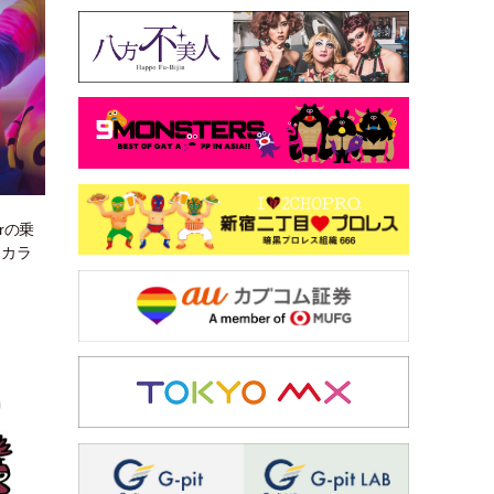
rの乗
ーカラ