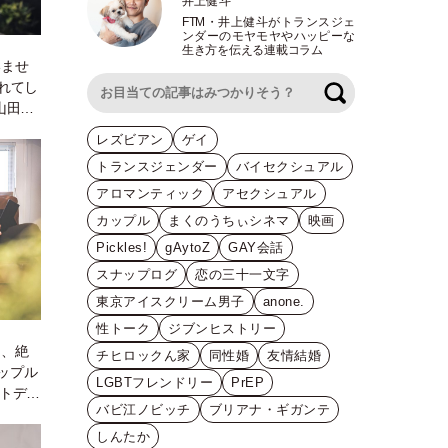
井上健斗
FTM
・
井上健斗がトランスジェ
ンダーのモヤモヤやハッピーな
生き方を伝える連載コラム
いませ
れてし
検索
山田志
！
レズビアン
ゲイ
トランスジェンダー
バイセクシュアル
アロマンティック
アセクシュアル
カップル
まくのうちぃシネマ
映画
Pickles!
gAytoZ
GAY会話
スナップログ
恋の三十一文字
東京アイスクリーム男子
anone.
性トーク
ジブンヒストリー
ち、絶
チヒロックん家
同性婚
友情結婚
ップル
LGBTフレンドリー
PrEP
ウトデー
バビ江ノビッチ
ブリアナ・ギガンテ
しんたか