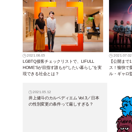
2021.08.05
2021.07.02
LGBTQ接客チェックリストで、LIFULL
【公開まで
HOME’Sが目指す誰もが“したい暮らし”を実
ス！愉快で
現できる社会とは？
ル・ギャロ
2021.05.12
井上健斗のカルペディエム Vol.3／日本
の性別変更の条件って厳しすぎる？