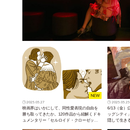
2025.05.27
2025.05.25
映画界はいかにして、同性愛表現の自由を
6/13（金
勝ち取ってきたか。120作品から紐解くドキ
ッグシティ
ュメンタリー「セルロイド・クローゼッ
隠して生き
ト」を今こそ、観てほしいの
した本当の