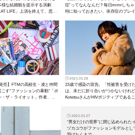
多様な結婚観を提示する演劇
症”ってなんなんだ？毎日mrmrしち
FLAT LIFE」上演を終えて、思う
特に知っておきたい、依存症のブレ
ルー
2021.01.28
刊発売】FTMの高校生・凌と仲間
23歳で感染の宣告。「性被害を受け
こす“ファッションの暴動”「ボ
は、未だに折り合いがつかないけれ
ン・ザ・ライオット」作者、学
KotetsuさんがHIVポジティブである
ンタビュー
オープンにした理由。
2021.01.27
“男女だけの世界”に閉じ込められた
ヅカユウがファッションモデルとし
羽ばたくまで。