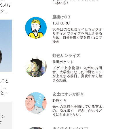
いるいる！
ゃう人は
イクス
腰掛けOB
TSUKURU
30半ばの会社員ゲイたちがクオ
リティオブライフを向上させる
ため、自分を貫く姿を描く2コマ
漫画
虹色サンライズ
前田ポケット
《ゲイ上京物語》九州の片田
舎、大学生になった中野ヒロシ
が上京する前日、真夜中から始
まるお話。
たこと
ど…」
ことを
玄太はオレが好き
野原くろ
光への気持ちを隠している玄太
の、溢れ出す
「
好き
」
がもうど
うにも止まらない。
イシ
て
まくのうちぃシネマ