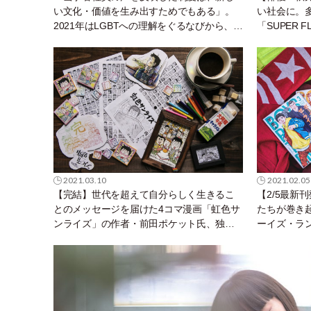
い文化・価値を生み出すためでもある」。
い社会に。
2021年はLGBTへの理解をぐるなびから、飲
「SUPER 
食店へ。
こと。
2021.03.10
2021.02.05
【完結】世代を超えて自分らしく生きるこ
【2/5最新
とのメッセージを届けた4コマ漫画「虹色サ
たちが巻き起
ンライズ」の作者・前田ポケット氏、独占
ーイズ・ラ
インタビュー。
慶人さんイ