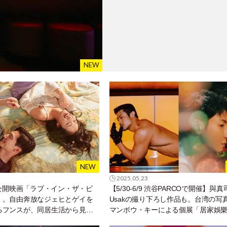
2025.05.23
）公開映画「ラブ・イン・ザ・ビ
【5/30-6/9 渋谷PARCOで開催】與
」。自由奔放なジェヒとゲイを
Usakの撮り下ろし作品も。台湾の写
るフンスが、同居生活から見出
マンボウ・キーによる個展「居家娛
「私」
Home Pleasure」