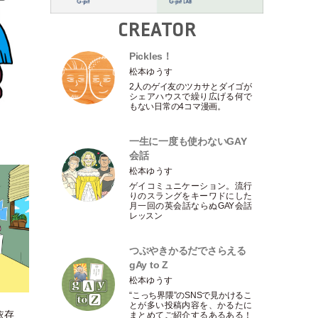
CREATOR
Pickles！
松本ゆうす
2人のゲイ友のツカサとダイゴが
シェアハウスで繰り広げる何で
もない日常の4コマ漫画。
一生に一度も使わないGAY
会話
松本ゆうす
ゲイコミュニケーション。流行
りのスラングをキーワドにした
月一回の英会話ならぬGAY会話
レッスン
つぶやきかるだでさらえる
gAy to Z
松本ゆうす
“こっち界隈”のSNSで見かけるこ
とが多い投稿内容を、かるたに
依存
まとめてご紹介するあるある！