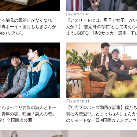
2020.11.16
する偏見の眼差しがなくなれ
【アスリートには、男子と女子しか
り専ボーイ・望月もちぎさんが
んか？】“想定外の存在”として考えら
俗のリアル”。
まうLGBTQ。現役サッカー選手・下
帆さんが思い描く未来のスポーツ界
2020.10.11
いたぽっこりお腹の詩人とドー
【社内プロポーズ動画が話題】僕た
く青年の恋。映画「詩人の恋」
賛社内恋愛中。とまっちょ&じょんカ
（金）全国順次公開！
のリモートな一日 #国際カミングア
#ゲイカップル