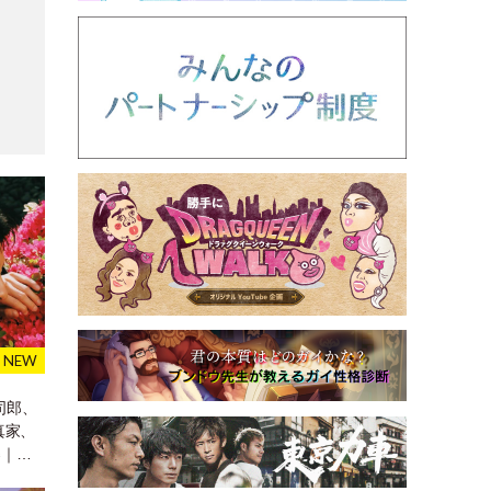
真司郎、
真家、
樂｜