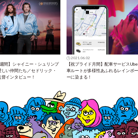
2021.06.02
1週間】シャイニー・シュリンプ
【祝プライド月間】配車サービスUbe
愛しい仲間たち／セドリック・
車ルートが多様性あふれるレインボ
監督インタビュー！
ーに染まる！