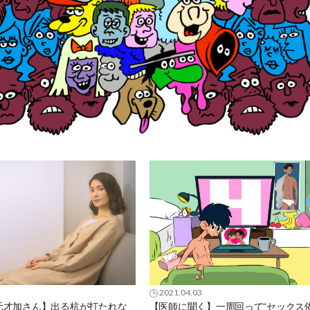
2021.04.03
元才加さん】出る杭が打たれな
【医師に聞く】一周回って“セックス