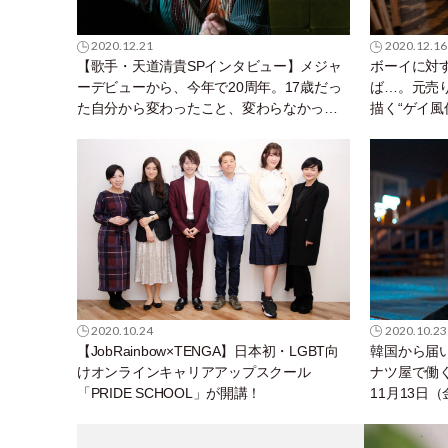
2020.12.21
2020.12.16
【歌手・天道清貴SPインタビュー】メジャ
ボーイに対
ーデビューから、今年で20周年。17歳だっ
ば…。元売
た自分から変わったこと、変わらなかった
描く“ゲイ風
こと。
2020.10.24
2020.10.23
【JobRainbow×TENGA】日本初・LGBT向
韓国から届
けオンラインキャリアアップスクール
ナツ屋で働
「PRIDE SCHOOL」が開講！
11月13日