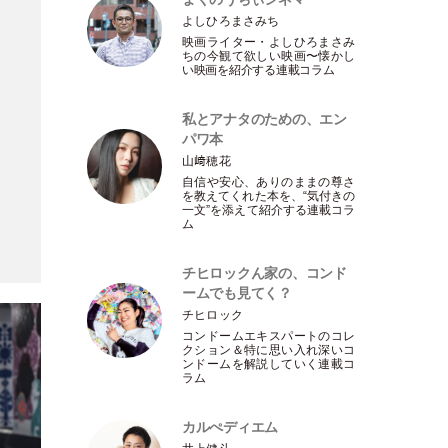
よしひろまさみち
映画ライター
・
よしひろまさみ
ちの今観て欲しい映画〜懐かし
い映画を紹介する連載コラム
私とアナタのための、エン
パワ本
山﨑穂花
自信や安心、ありのままの尊さ
を教えてくれた本を、“気付きの
一文”を添えて紹介する連載コラ
ム
チヒロックん家の、コンド
ームでも見てく？
チヒロック
コンドームエキスパートのコレ
クション＆特に思い入れ深いコ
ンドームを解説していく連載コ
ラム
カルぺディエム