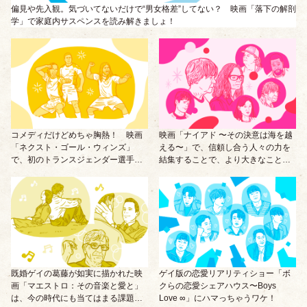
偏見や先入観。気づいてないだけで“男女格差”してない？ 映画「落下の解剖
学」で家庭内サスペンスを読み解きましょ！
コメディだけどめちゃ胸熱！ 映画
映画「ナイアド 〜その決意は海を越
「ネクスト・ゴール・ウィンズ」
える〜」で、信頼し合う人々の力を
で、初のトランスジェンダー選手に
結集することで、より大きなことを
学ぶ生き方。
成し遂げることができる気づきを貴
女に。
既婚ゲイの葛藤が如実に描かれた映
ゲイ版の恋愛リアリティショー「ボ
画「マエストロ：その音楽と愛と」
クらの恋愛シェアハウス〜Boys
は、今の時代にも当てはまる課題な
Love ∞」にハマっちゃうワケ！