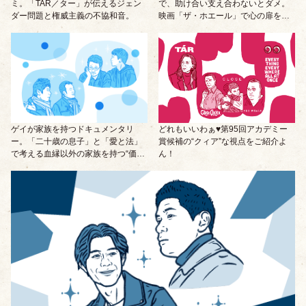
ミ。「TAR／ター」が伝えるジェン
で、助け合い支え合わないとダメ。
ダー問題と権威主義の不協和音。
映画「ザ・ホエール」で心の扉を開
いて！
ゲイが家族を持つドキュメンタリ
どれもいいわぁ♥第95回アカデミー
ー。「二十歳の息子」と「愛と法」
賞候補の“クィア”な視点をご紹介よ
で考える血縁以外の家族を持つ“価値
ん！
観”って？