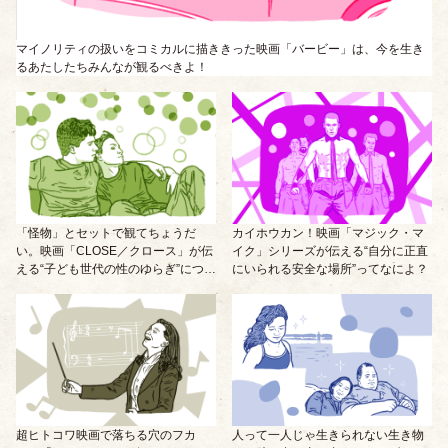
マイノリティの扱いをコミカルに描ききった映画「バービー」は、今を生き
るあたしたちみんなが観るべきよ！
「怪物」とセットで観てちょうだ
カイホウカン！映画「マジック・マ
い。映画「CLOSE／クロース」が伝
イク」シリーズが伝える“自分に正直
える“子ども世代の性のゆらぎ”につい
にいられる安全な場所”ってなによ？
て。
超ヒトコワ映画で落ちる穴のフカ
人って一人じゃ生きられない生き物