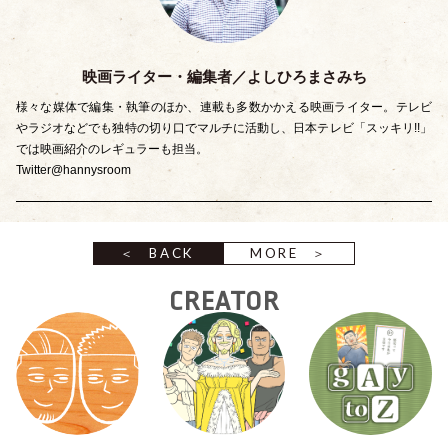
映画ライター
・
編集者／よしひろまさみち
様々な媒体で編集
・
執筆のほか、連載も多数かかえる映画ライター。テレビ
やラジオなどでも独特の切り口でマルチに活動し、日本テレビ
「
スッキリ!!
」
では映画紹介のレギュラーも担当。
Twitter
@hannysroom
BACK
MORE
CREATOR