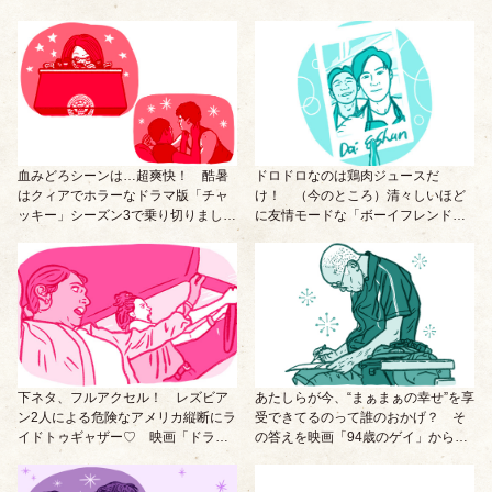
血みどろシーンは…超爽快！ 酷暑
ドロドロなのは鶏肉ジュースだ
はクィアでホラーなドラマ版「チャ
け！ （今のところ）清々しいほど
ッキー」シーズン3で乗り切りまし
に友情モードな「ボーイフレンド」
ょ。
が画期的！
下ネタ、フルアクセル！ レズビア
あたしらが今、“まぁまぁの幸せ”を享
ン2人による危険なアメリカ縦断にラ
受できてるのって誰のおかげ？ そ
イドトゥギャザー♡ 映画「ドライ
の答えを映画「94歳のゲイ」から知
ブアウェイ・ドールズ」が控えめに
ることは、絶対に必要なの。
言って最高。