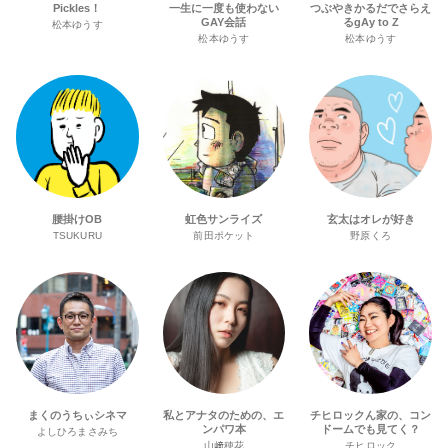
Pickles！
一生に一度も使わない
つぶやきかるだでさらえ
GAY会話
るgAy to Z
松本ゆうす
松本ゆうす
松本ゆうす
腰掛けOB
虹色サンライズ
玄太はオレが好き
TSUKURU
前田ポケット
野原くろ
まくのうちぃシネマ
私とアナタのための、エ
チヒロックん家の、コン
ンパワ本
ドームでも見てく？
よしひろまさみち
山﨑穂花
チヒロック