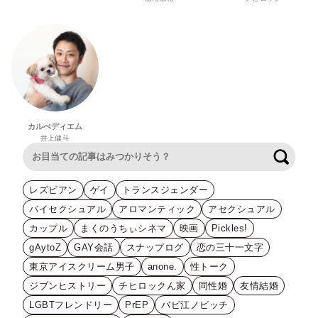
カルぺディエム
井上健斗
検索
レズビアン
ゲイ
トランスジェンダー
バイセクシュアル
アロマンティック
アセクシュアル
カップル
まくのうちぃシネマ
映画
Pickles!
gAytoZ
GAY会話
スナップログ
恋の三十一文字
東京アイスクリーム男子
anone.
性トーク
ジブンヒストリー
チヒロックん家
同性婚
友情結婚
LGBTフレンドリー
PrEP
バビ江ノビッチ