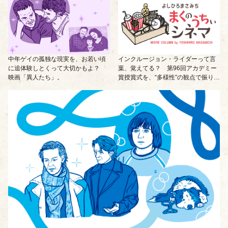
中年ゲイの孤独な現実を、お若い頃
インクルージョン・ライダーって言
に追体験しとくって大切かもよ？
葉、覚えてる？ 第96回アカデミー
映画「異人たち」。
賞授賞式を、“多様性”の観点で振り返
ってみましょ。／映画ライター・よ
しひろまさみち【まくのうちぃシネ
マ号外】